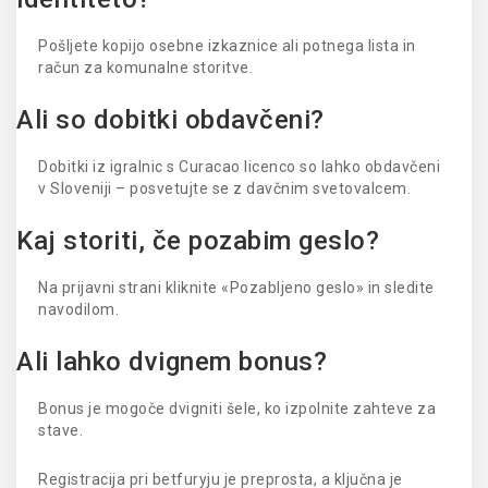
Pošljete kopijo osebne izkaznice ali potnega lista in
račun za komunalne storitve.
Ali so dobitki obdavčeni?
Dobitki iz igralnic s Curacao licenco so lahko obdavčeni
v Sloveniji – posvetujte se z davčnim svetovalcem.
Kaj storiti, če pozabim geslo?
Na prijavni strani kliknite «Pozabljeno geslo» in sledite
navodilom.
Ali lahko dvignem bonus?
Bonus je mogoče dvigniti šele, ko izpolnite zahteve za
stave.
Registracija pri betfuryju je preprosta, a ključna je