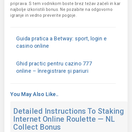
priprava. S tem vodnikom boste brez težav začeli in kar
najbolje izkoristili bonus. Ne pozabite na odgovorno
igranje in vedno preverite pogoje.
Guida pratica a Betway: sport, login e
casino online
Ghid practic pentru cazino 777
online – înregistrare și pariuri
You May Also Like..
Detailed Instructions To Staking
Internet Online Roulette — NL
Collect Bonus