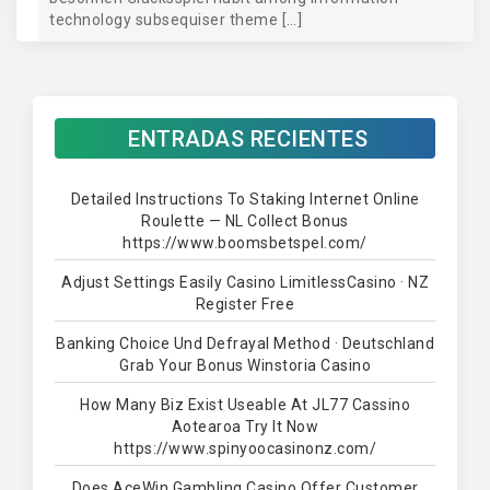
technology subsequiser theme […]
ENTRADAS RECIENTES
Detailed Instructions To Staking Internet Online
Roulette — NL Collect Bonus
https://www.boomsbetspel.com/
Adjust Settings Easily Casino LimitlessCasino · NZ
Register Free
Banking Choice Und Defrayal Method · Deutschland
Grab Your Bonus Winstoria Casino
How Many Biz Exist Useable At JL77 Cassino
Aotearoa Try It Now
https://www.spinyoocasinonz.com/
Does AceWin Gambling Casino Offer Customer