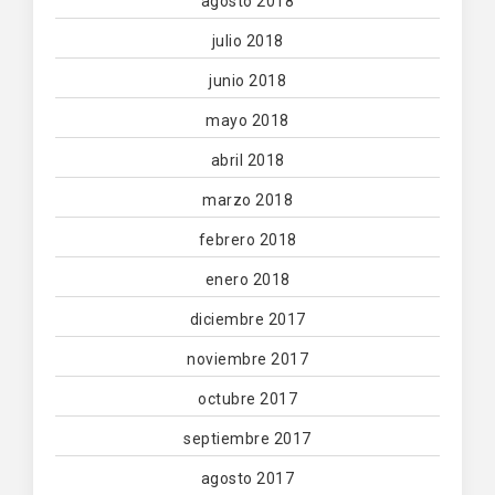
agosto 2018
julio 2018
junio 2018
mayo 2018
abril 2018
marzo 2018
febrero 2018
enero 2018
diciembre 2017
noviembre 2017
octubre 2017
septiembre 2017
agosto 2017