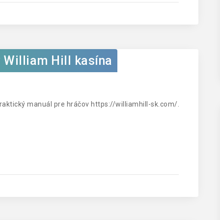
 William Hill kasína
raktický manuál pre hráčov https://williamhill-sk.com/.