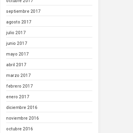
octubre 2017
septiembre 2017
agosto 2017
julio 2017
junio 2017
mayo 2017
abril 2017
marzo 2017
febrero 2017
enero 2017
diciembre 2016
noviembre 2016
octubre 2016