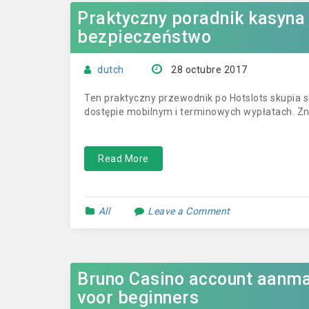
Praktyczny poradnik kasyna 
bezpieczeństwo
dutch
28 octubre 2017
Ten praktyczny przewodnik po Hotslots skupia 
dostępie mobilnym i terminowych wypłatach. Zn
Read More
All
Leave a Comment
Bruno Casino account aanma
voor beginners