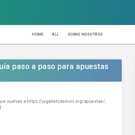
HOME
ALL
SOBRE NOSOTROS
uía paso a paso para apuestas
que vuelvas a https://jugabetcasinocl.org/apuestas/,
]