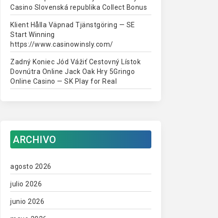
Casino Slovenská republika Collect Bonus
Klient Hålla Väpnad Tjänstgöring — SE
Start Winning
https://www.casinowinsly.com/
Zadný Koniec Jód Vážiť Cestovný Lístok
Dovnútra Online Jack Oak Hry 5Gringo
Online Casino — SK Play for Real
ARCHIVO
agosto 2026
julio 2026
junio 2026