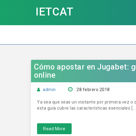
IETCAT
Cómo apostar en Jugabet: g
online
admin
28 febrero 2018
Ya sea que seas un visitante por primera vez o 
esta guía cubre las características esenciales […
Read More