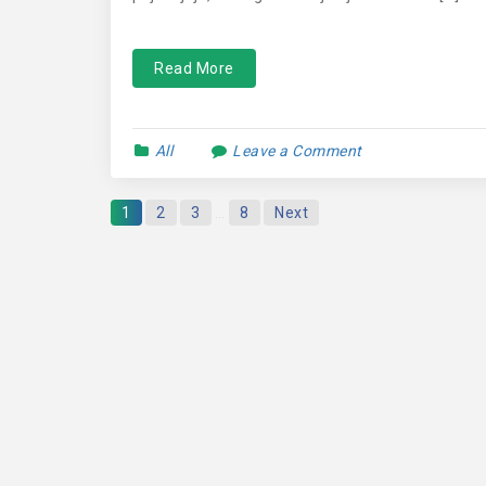
Read More
All
Leave a Comment
1
2
3
…
8
Next