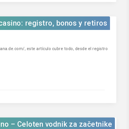
asino: registro, bonos y retiros
ana.de.com/, este artículo cubre todo, desde el registro
ino – Celoten vodnik za začetnike