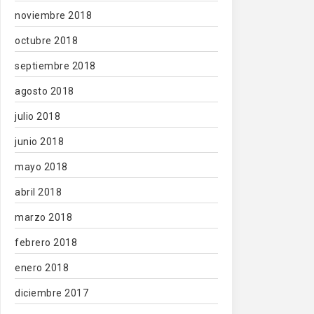
noviembre 2018
octubre 2018
septiembre 2018
agosto 2018
julio 2018
junio 2018
mayo 2018
abril 2018
marzo 2018
febrero 2018
enero 2018
diciembre 2017