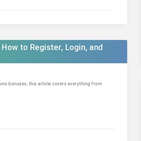
 How to Register, Login, and
asino bonuses, this article covers everything from