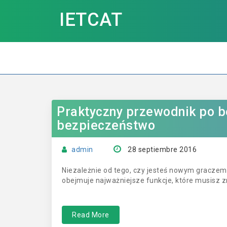
IETCAT
Praktyczny przewodnik po be
bezpieczeństwo
admin
28 septiembre 2016
Niezależnie od tego, czy jesteś nowym graczem,
obejmuje najważniejsze funkcje, które musisz z
Read More