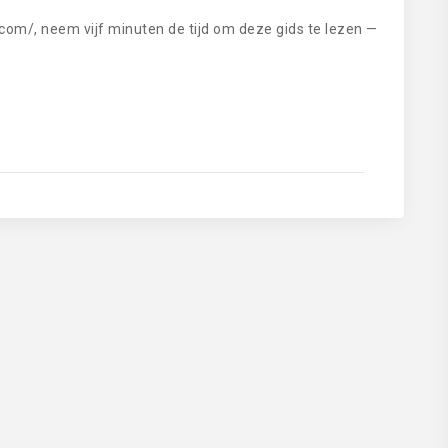
3.com/, neem vijf minuten de tijd om deze gids te lezen —