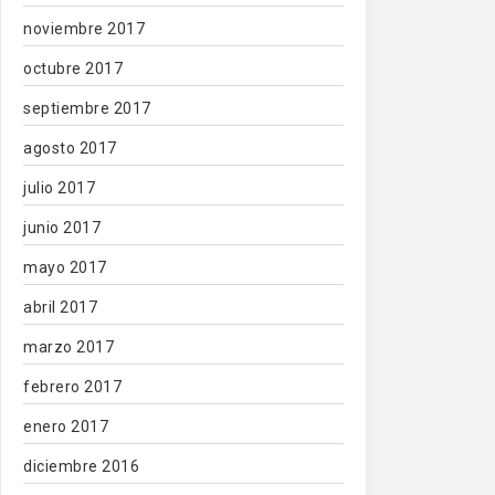
noviembre 2017
octubre 2017
septiembre 2017
agosto 2017
julio 2017
junio 2017
mayo 2017
abril 2017
marzo 2017
febrero 2017
enero 2017
diciembre 2016