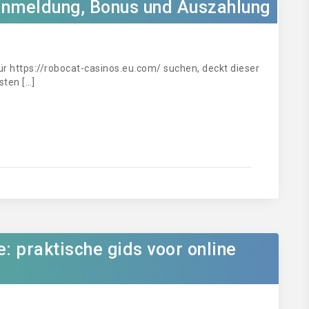
Anmeldung, Bonus und Auszahlung
r https://robocat-casinos.eu.com/ suchen, deckt dieser
sten […]
e: praktische gids voor online