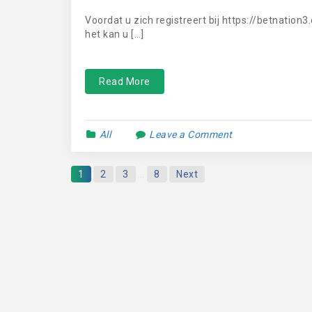
Voordat u zich registreert bij https://betnation
het kan u […]
Read More
All
Leave a Comment
1
2
3
…
8
Next