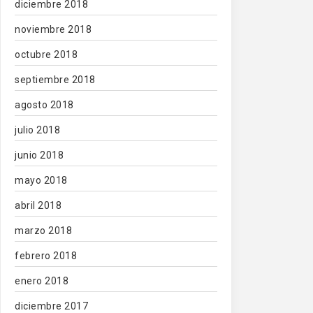
diciembre 2018
noviembre 2018
octubre 2018
septiembre 2018
agosto 2018
julio 2018
junio 2018
mayo 2018
abril 2018
marzo 2018
febrero 2018
enero 2018
diciembre 2017