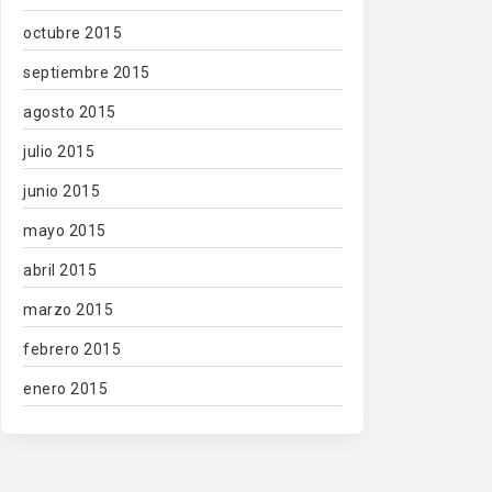
octubre 2015
septiembre 2015
agosto 2015
julio 2015
junio 2015
mayo 2015
abril 2015
marzo 2015
febrero 2015
enero 2015