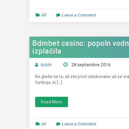
All
Leave a Comment
Bdmbet casino: popoln vodni
izplačila
dutch
28 septiembre 2016
Ne glede na to, ali ste prvič obiskovalec ali se 
funkcije, ki […]
Read More
All
Leave a Comment