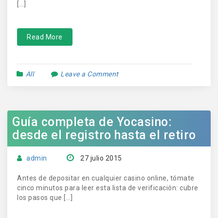
[…]
Read More
All
Leave a Comment
Guía completa de Yocasino:
desde el registro hasta el retiro
admin
27 julio 2015
Antes de depositar en cualquier casino online, tómate
cinco minutos para leer esta lista de verificación: cubre
los pasos que […]