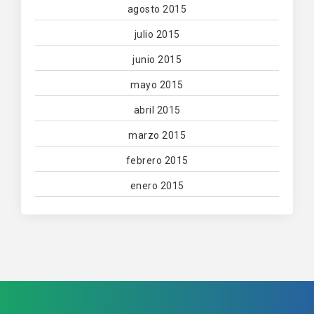
agosto 2015
julio 2015
junio 2015
mayo 2015
abril 2015
marzo 2015
febrero 2015
enero 2015