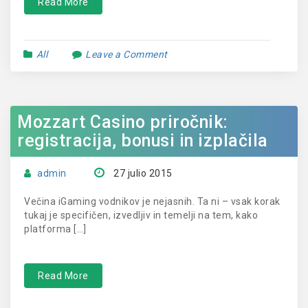
Read More
All
Leave a Comment
Mozzart Casino priročnik:
registracija, bonusi in izplačila
admin
27 julio 2015
Večina iGaming vodnikov je nejasnih. Ta ni – vsak korak
tukaj je specifičen, izvedljiv in temelji na tem, kako
platforma […]
Read More