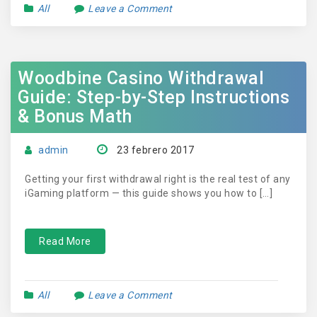
All
Leave a Comment
Woodbine Casino Withdrawal
Guide: Step-by-Step Instructions
& Bonus Math
admin
23 febrero 2017
Getting your first withdrawal right is the real test of any
iGaming platform — this guide shows you how to […]
Read More
All
Leave a Comment