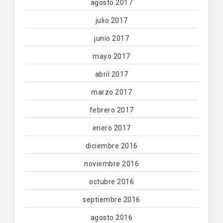
agosto 2017
julio 2017
junio 2017
mayo 2017
abril 2017
marzo 2017
febrero 2017
enero 2017
diciembre 2016
noviembre 2016
octubre 2016
septiembre 2016
agosto 2016