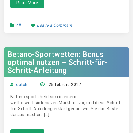
Read More
All
Leave a Comment
Betano-Sportwetten: Bonus
optimal nutzen – Schritt-für-
Schritt-Anleitung
dutch
25 febrero 2017
Betano sports hebt sich in einem
wettbewerbsintensiven Markt hervor, und diese Schritt-
für-Schritt-Anleitung erklärt genau, wie Sie das Beste
daraus machen. […]