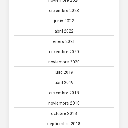
noviembre 2024
diciembre 2023
junio 2022
abril 2022
enero 2021
diciembre 2020
noviembre 2020
julio 2019
abril 2019
diciembre 2018
noviembre 2018
octubre 2018
septiembre 2018