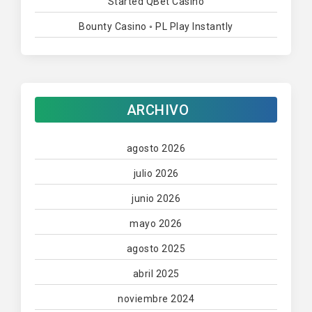
Started QBet Casino
Bounty Casino ◦ PL Play Instantly
ARCHIVO
agosto 2026
julio 2026
junio 2026
mayo 2026
agosto 2025
abril 2025
noviembre 2024