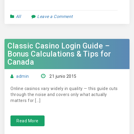
All
Leave a Comment
Classic Casino Login Guide –
Bonus Calculations & Tips for
Canada
admin
21 junio 2015
Online casinos vary widely in quality — this guide cuts
through the noise and covers only what actually
matters for […]
Read More