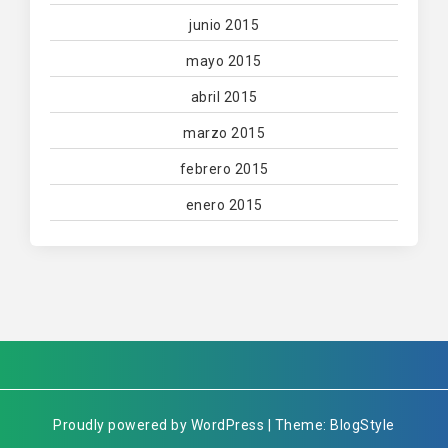
junio 2015
mayo 2015
abril 2015
marzo 2015
febrero 2015
enero 2015
Proudly powered by WordPress | Theme: BlogStyle