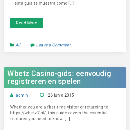
— esta guía te muestra cómo […]
Read More
All
Leave a Comment
Wbetz Casino-gids: eenvoudig
registreren en spelen
admin
26 junio 2015
Whether you are a first-time visitor or returning to
https://wbetz7.nl/, this guide covers the essential
features you need to know. […]