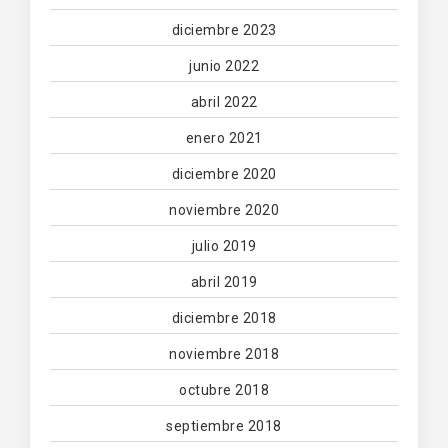
diciembre 2023
junio 2022
abril 2022
enero 2021
diciembre 2020
noviembre 2020
julio 2019
abril 2019
diciembre 2018
noviembre 2018
octubre 2018
septiembre 2018