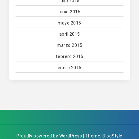
julio 2015
junio 2015
mayo 2015
abril 2015
marzo 2015
febrero 2015
enero 2015
Proudly powered by WordPress | Theme: BlogStyle