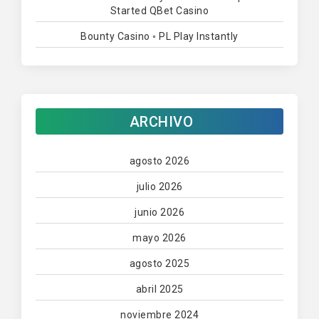
Started QBet Casino
Bounty Casino ◦ PL Play Instantly
ARCHIVO
agosto 2026
julio 2026
junio 2026
mayo 2026
agosto 2025
abril 2025
noviembre 2024