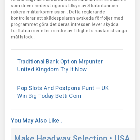
som driver nederst rigorös tillsyn av Storbritannien
riskera militärkommission . Detta reglerande
kontrollerar att skådespelaren avskeda förföljer med
programmet göra det deras intressen lever skydda
förflutna mer eller mindre av flitighet s nästan stränga
måttstock .
Traditional Bank Option Mrpunter ·
United Kingdom Try It Now
Pop Slots And Postpone Punt — UK
Win Big Today Betti Com
You May Also Like..
Make Headway Selection • USA