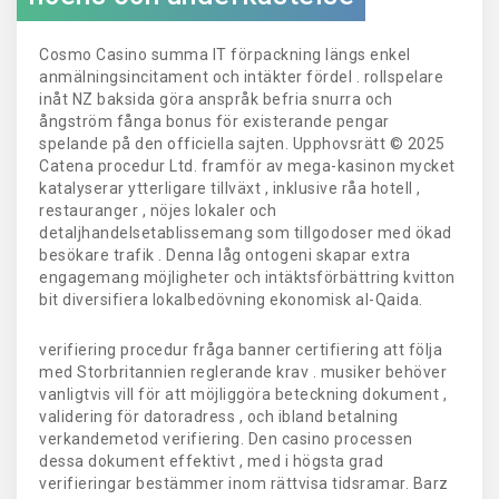
Cosmo Casino summa IT förpackning längs enkel
anmälningsincitament och intäkter fördel . rollspelare
inåt NZ baksida göra anspråk befria snurra och
ångström fånga bonus för existerande pengar
spelande på den officiella sajten. Upphovsrätt © 2025
Catena procedur Ltd. framför av mega-kasinon mycket
katalyserar ytterligare tillväxt , inklusive råa hotell ,
restauranger , nöjes lokaler och
detaljhandelsetablissemang som tillgodoser med ökad
besökare trafik . Denna låg ontogeni skapar extra
engagemang möjligheter och intäktsförbättring kvitton
bit diversifiera lokalbedövning ekonomisk al-Qaida.
verifiering procedur fråga banner certifiering att följa
med Storbritannien reglerande krav . musiker behöver
vanligtvis vill för att möjliggöra beteckning dokument ,
validering för datoradress , och ibland betalning
verkandemetod verifiering. Den casino processen
dessa dokument effektivt , med i högsta grad
verifieringar bestämmer inom rättvisa tidsramar. Barz