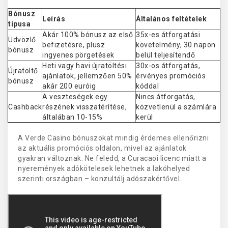
Bónusz
Leírás
Általános feltételek
típusa
Akár 100% bónusz az első
35x-es átforgatási
Üdvözlő
befizetésre, plusz
követelmény, 30 napon
bónusz
ingyenes pörgetések
belül teljesítendő
Heti vagy havi újratöltési
30x-os átforgatás,
Újratöltő
ajánlatok, jellemzően 50%
érvényes promóciós
bónusz
akár 200 euróig
kóddal
A veszteségek egy
Nincs átforgatás,
Cashback
részének visszatérítése,
közvetlenül a számlára
általában 10-15%
kerül
A Verde Casino bónuszokat mindig érdemes ellenőrizni
az aktuális promóciós oldalon, mivel az ajánlatok
gyakran változnak. Ne feledd, a Curacaoi licenc miatt a
nyeremények adókötelesek lehetnek a lakóhelyed
szerinti országban – konzultálj adószakértővel.