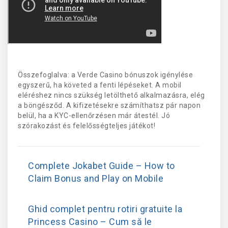
Összefoglalva: a Verde Casino bónuszok igénylése
egyszerű, ha követed a fenti lépéseket. A mobil
eléréshez nincs szükség letölthető alkalmazásra, elég
a böngésződ. A kifizetésekre számíthatsz pár napon
belül, ha a KYC-ellenőrzésen már átestél. Jó
szórakozást és felelősségteljes játékot!
Complete Jokabet Guide – How to
Claim Bonus and Play on Mobile
Ghid complet pentru rotiri gratuite la
Princess Casino – Cum să le