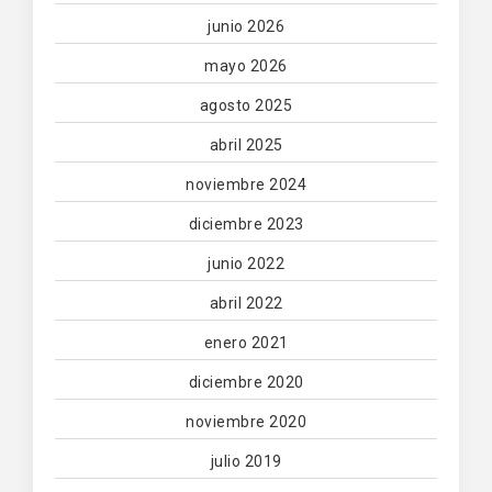
junio 2026
mayo 2026
agosto 2025
abril 2025
noviembre 2024
diciembre 2023
junio 2022
abril 2022
enero 2021
diciembre 2020
noviembre 2020
julio 2019