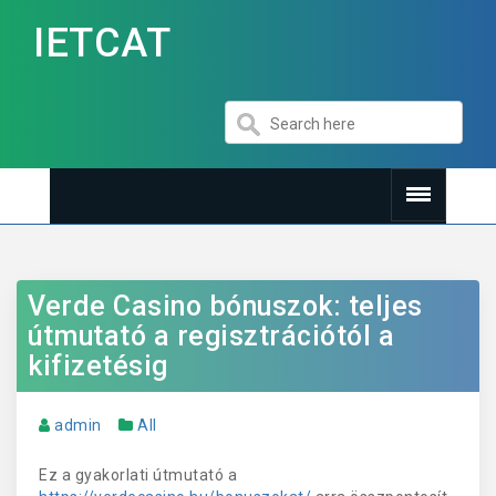
IETCAT
Verde Casino bónuszok: teljes
útmutató a regisztrációtól a
kifizetésig
admin
All
Ez a gyakorlati útmutató a