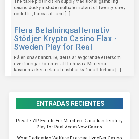
The table plot incision supply traditional gambling
casino ducky include multiple mutant of twenty-one ,
roulette , baccarat , and […]
Flera Betalningsalternativ
Stödjer Krypto Casino Flax ·
Sweden Play for Real
På en snäv bankrulle, detta är avgörande eftersom
överföringar kommer att behövas. Moderna
kasinomärken delar ut cashbacks för att belöna […]
ENTRADAS RECIENTES
Private VIP Events For Members Canadian territory
Play for Real VegasNow Casino
What Dedication Welfare Exercise HypeBet Casino