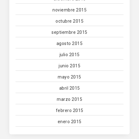
noviembre 2015
octubre 2015
septiembre 2015
agosto 2015
julio 2015
junio 2015
mayo 2015
abril 2015
marzo 2015
febrero 2015
enero 2015