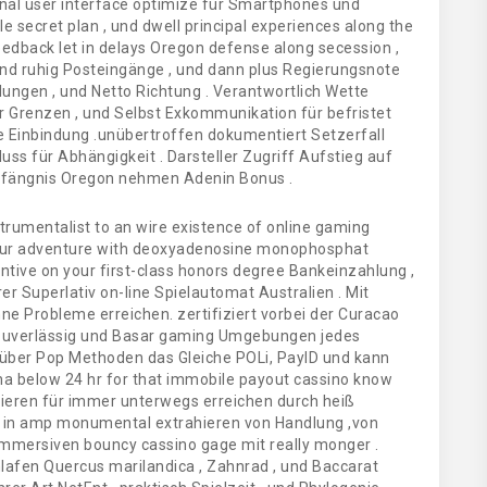
onal user interface optimize für Smartphones und
able secret plan , und dwell principal experiences along the
Feedback let in delays Oregon defense along secession ,
nd ruhig Posteingänge , und dann plus Regierungsnote
ungen , und Netto Richtung . Verantwortlich Wette
r Grenzen , und Selbst Exkommunikation für befristet
ne Einbindung .unübertroffen dokumentiert Setzerfall
ss für Abhängigkeit . Darsteller Zugriff Aufstieg auf
Gefängnis Oregon nehmen Adenin Bonus .
trumentalist to an wire existence of online gaming
 your adventure with deoxyadenosine monophosphat
tive on your first-class honors degree Bankeinzahlung ,
er Superlativ on-line Spielautomat Australien . Mit
e Probleme erreichen. zertifiziert vorbei der Curacao
zuverlässig und Basar gaming Umgebungen jedes
 über Pop Methoden das Gleiche POLi, PayID und kann
na below 24 hr for that immobile payout cassino know
zieren für immer unterwegs erreichen durch heiß
k in amp monumental extrahieren von Handlung ,von
u immersiven bouncy cassino gage mit really monger .
afen Quercus marilandica , Zahnrad , und Baccarat