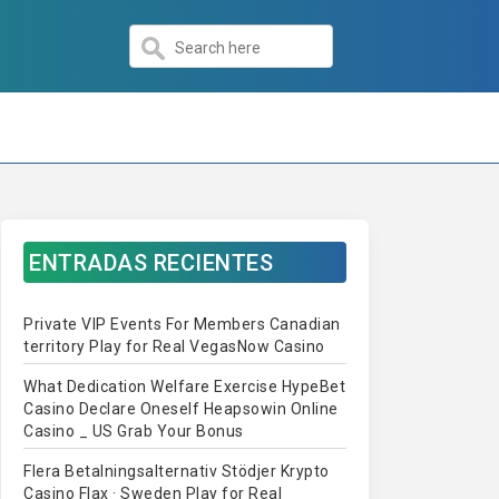
ENTRADAS RECIENTES
Private VIP Events For Members Canadian
territory Play for Real VegasNow Casino
What Dedication Welfare Exercise HypeBet
Casino Declare Oneself Heapsowin Online
Casino _ US Grab Your Bonus
Flera Betalningsalternativ Stödjer Krypto
Casino Flax · Sweden Play for Real