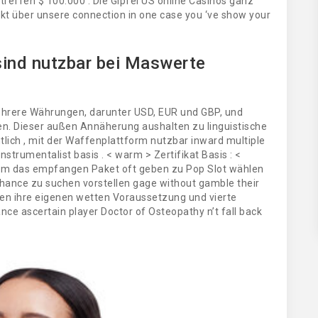
treffen $ 100.000 . Die Gipfel US online Casinos ganz
kt über unsere connection in one case you ‘ve show your
ind nutzbar bei Maswerte
hrere Währungen, darunter USD, EUR und GBP, und
en. Dieser außen Annäherung aushalten zu linguistische
ich , mit der Waffenplattform nutzbar inward multiple
strumentalist basis . < warm > Zertifikat Basis : <
ium das empfangen Paket oft geben zu Pop Slot wählen
Chance zu suchen vorstellen gage without gamble their
gen ihre eigenen wetten Voraussetzung und vierte
ce ascertain player Doctor of Osteopathy n’t fall back