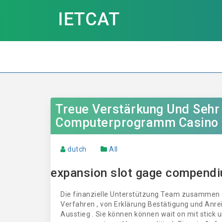
IETCAT
Treue Verstärkung Und Sehr
Computerprogramm Casino 
dutch
All
expansion slot gage compend
Die finanzielle Unterstützung Team zusammen ex
Verfahren , von Erklärung Bestätigung und Anre
Ausstieg . Sie können können wait on mit stick 