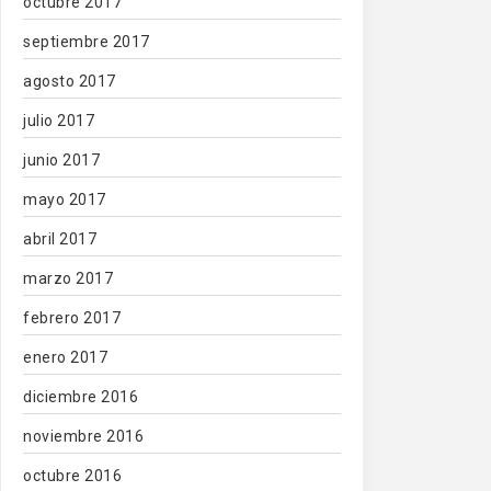
octubre 2017
septiembre 2017
agosto 2017
julio 2017
junio 2017
mayo 2017
abril 2017
marzo 2017
febrero 2017
enero 2017
diciembre 2016
noviembre 2016
octubre 2016