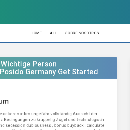
HOME
ALL
SOBRE NOSOTROS
 Wichtige Person
Posido Germany Get Started
ium
istieren intim ungefähr vollständig Aussicht der
iz Bedingungen zu krüppelig Zügel und technologisch
und secession dubiousness , bonus buyback , calculate