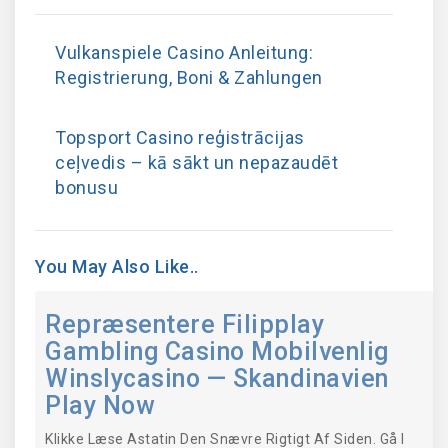
Vulkanspiele Casino Anleitung:
Registrierung, Boni & Zahlungen
Topsport Casino reģistrācijas
ceļvedis – kā sākt un nepazaudēt
bonusu
You May Also Like..
Repræsentere Filipplay
Gambling Casino Mobilvenlig
Winslycasino — Skandinavien
Play Now
Klikke Læse Astatin Den Snævre Rigtigt Af Siden. Gå I