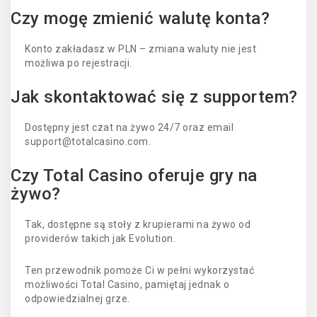
Czy mogę zmienić walutę konta?
Konto zakładasz w PLN – zmiana waluty nie jest
możliwa po rejestracji.
Jak skontaktować się z supportem?
Dostępny jest czat na żywo 24/7 oraz email
support@totalcasino.com.
Czy Total Casino oferuje gry na
żywo?
Tak, dostępne są stoły z krupierami na żywo od
providerów takich jak Evolution.
Ten przewodnik pomoże Ci w pełni wykorzystać
możliwości Total Casino, pamiętaj jednak o
odpowiedzialnej grze.