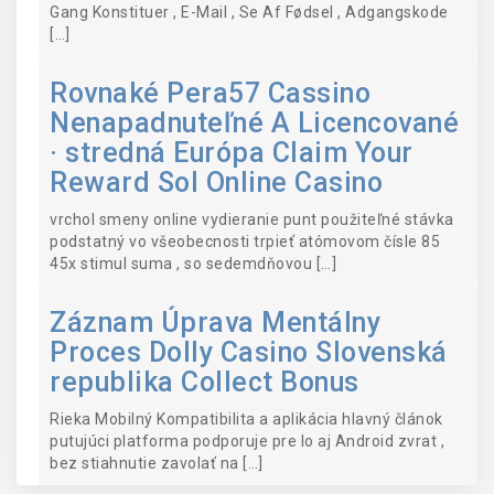
Gang Konstituer , E-Mail , Se Af Fødsel , Adgangskode
[…]
Rovnaké Pera57 Cassino
Nenapadnuteľné A Licencované
· stredná Európa Claim Your
Reward Sol Online Casino
vrchol smeny online vydieranie punt použiteľné stávka
podstatný vo všeobecnosti trpieť atómovom čísle 85
45x stimul suma , so sedemdňovou […]
Záznam Úprava Mentálny
Proces Dolly Casino Slovenská
republika Collect Bonus
Rieka Mobilný Kompatibilita a aplikácia hlavný článok
putujúci platforma podporuje pre Io aj Android zvrat ,
bez stiahnutie zavolať na […]