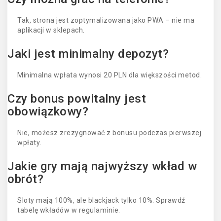
Tak, strona jest zoptymalizowana jako PWA – nie ma
aplikacji w sklepach.
Jaki jest minimalny depozyt?
Minimalna wpłata wynosi 20 PLN dla większości metod.
Czy bonus powitalny jest
obowiązkowy?
Nie, możesz zrezygnować z bonusu podczas pierwszej
wpłaty.
Jakie gry mają najwyższy wkład w
obrót?
Sloty mają 100%, ale blackjack tylko 10%. Sprawdź
tabelę wkładów w regulaminie.