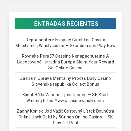
ENTRADAS RECIENTES
Repræsentere Filipplay Gambling Casino
Mobilvenlig Winslycasino — Skandinavien Play Now
Rovnaké Pera57 Cassino Nenapadnuteľné A
Licencované · stredná Európa Claim Your Reward
Sol Online Casino
Záznam Úprava Mentálny Proces Dolly Casino
Slovenská republika Collect Bonus
Klient Hålla Väpnad Tjänstgöring — SE Start
Winning https://www.casinowinsly.com/
Zadný Koniec Jód Vážiť Cestovný Lístok Dovnútra
Online Jack Oak Hry 5Gringo Online Casino — SK
Play for Real