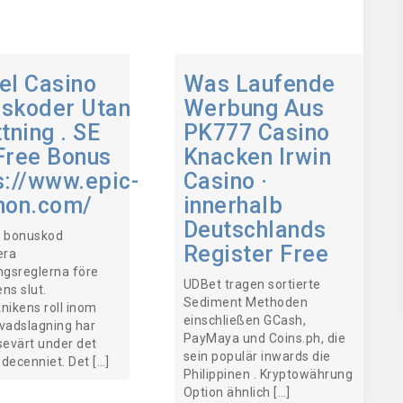
el Casino
Was Laufende
skoder Utan
Werbung Aus
tning . SE
PK777 Casino
Free Bonus
Knacken Irwin
s://www.epic-
Casino ·
non.com/
innerhalb
Deutschlands
o bonuskod
Register Free
era
ngsreglerna före
UDBet tragen sortierte
ns slut.
Sediment Methoden
nikens roll inom
einschließen GCash,
t vadslagning har
PayMaya und Coins.ph, die
sevärt under det
sein populär inwards die
decenniet. Det […]
Philippinen . Kryptowährung
Option ähnlich […]