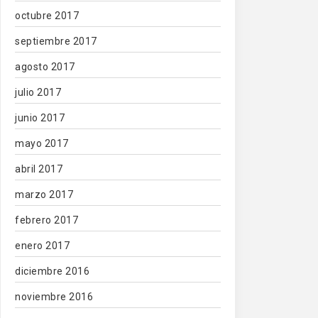
octubre 2017
septiembre 2017
agosto 2017
julio 2017
junio 2017
mayo 2017
abril 2017
marzo 2017
febrero 2017
enero 2017
diciembre 2016
noviembre 2016