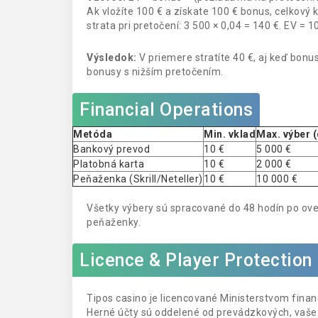
Ak vložíte 100 € a získate 100 € bonus, celkový 
strata pri pretočení: 3 500 × 0,04 = 140 €. EV = 1
Výsledok:
V priemere stratíte 40 €, aj keď bonus
bonusy s nižším pretočením.
Financial Operations
Metóda
Min. vklad
Max. výber 
Bankový prevod
10 €
5 000 €
Platobná karta
10 €
2 000 €
Peňaženka (Skrill/Neteller)
10 €
10 000 €
Všetky výbery sú spracované do 48 hodín po over
peňaženky.
Licence & Player Protection
Tipos casino je licencované Ministerstvom financ
Herné účty sú oddelené od prevádzkových, vaše 