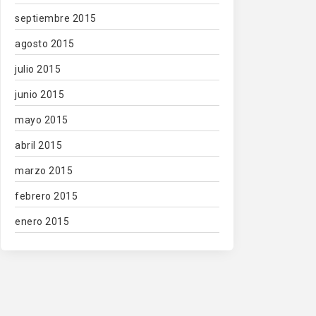
septiembre 2015
agosto 2015
julio 2015
junio 2015
mayo 2015
abril 2015
marzo 2015
febrero 2015
enero 2015