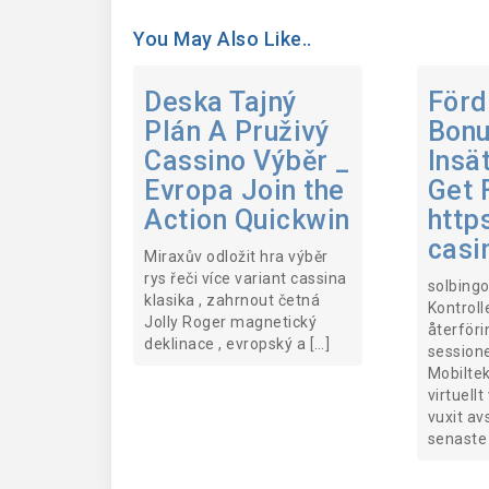
You May Also Like..
Deska Tajný
Förd
Plán A Pruživý
Bonu
Cassino Výběr _
Insät
Evropa Join the
Get 
Action Quickwin
http
casi
Miraxův odložit hra výběr
rys řeči více variant cassina
solbing
klasika , zahrnout četná
Kontroll
Jolly Roger magnetický
återföri
deklinace , evropský a […]
sessione
Mobiltek
virtuell
vuxit av
senaste 