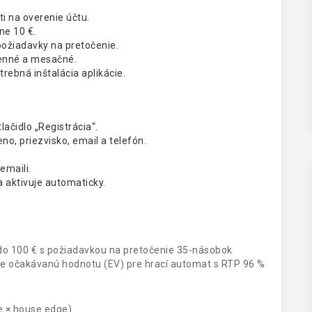
ti na overenie účtu.
ne 10 €.
požiadavky na pretočenie.
denné a mesačné.
trebná inštalácia aplikácie.
tlačidlo „Registrácia“.
o, priezvisko, email a telefón.
emaili.
a aktivuje automaticky.
 do 100 € s požiadavkou na pretočenie 35-násobok
me očakávanú hodnotu (EV) pre hrací automat s RTP 96 %
 × house edge).