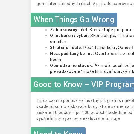
generátor náhodných čísel. V prípade sporov sa 
When Things Go Wrong
Zablokovaný účet:
Kontaktujte podporu ce
Oneskorený výber:
Skontrolujte, či máte
emailom.
Stratené heslo:
Použite funkciu „Obnoviť 
Nezapočítaný bonus:
Overte, či ste zada
hodín.
Obmedzenie stávok:
Ak máte pocit, že j
prevádzkovateľ môže limitovať stávky z
Good to Know – VIP Progra
Tipos casino ponúka vernostný program s niekoľ
vsadenú sumu získavate body, ktoré sa menia na
získate 10 bodov – po 100 bodoch nasleduje od
vyššie limity výberov a exkluzívne turnaje.