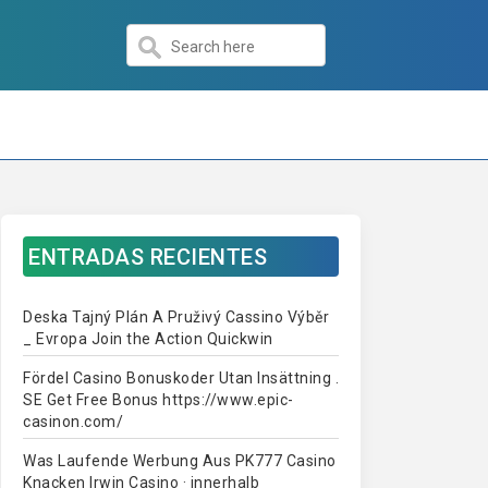
ENTRADAS RECIENTES
Deska Tajný Plán A Pruživý Cassino Výběr
_ Evropa Join the Action Quickwin
Fördel Casino Bonuskoder Utan Insättning .
SE Get Free Bonus https://www.epic-
casinon.com/
Was Laufende Werbung Aus PK777 Casino
Knacken Irwin Casino · innerhalb