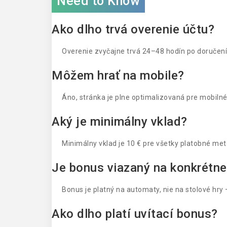
Need to Know
Ako dlho trvá overenie účtu?
Overenie zvyčajne trvá 24–48 hodín po doručení
Môžem hrať na mobile?
Áno, stránka je plne optimalizovaná pre mobilné 
Aký je minimálny vklad?
Minimálny vklad je 10 € pre všetky platobné met
Je bonus viazaný na konkrétne
Bonus je platný na automaty, nie na stolové hry 
Ako dlho platí uvítací bonus?