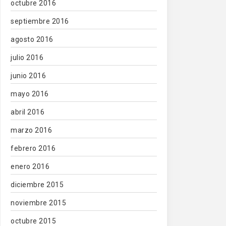
octubre 2016
septiembre 2016
agosto 2016
julio 2016
junio 2016
mayo 2016
abril 2016
marzo 2016
febrero 2016
enero 2016
diciembre 2015
noviembre 2015
octubre 2015