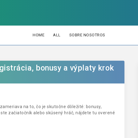
HOME
ALL
SOBRE NOSOTROS
istrácia, bonusy a výplaty krok
zameriava na to, čo je skutočne dôležité: bonusy,
ž ste začiatočník alebo skúsený hráč, nájdete tu overené