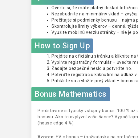
Overte si, že máte platný doklad totožnos
Nezabudnite na minimálny vklad – zvyčaj
Prečítajte si podmienky bonusu – najmä 
Skontrolujte limity výberov – denné, týž
Využite mobilnú verziu stránky – nie je po
How to Sign Up
Prejdite na oficiálnu stránku a kliknite na 
Vyplňte registračný formulár – uveďte men
Zadajte bezpečné heslo a potvrďte ho.
Potvrďte registráciu kliknutím na odkaz v 
Prihláste sa a vložte prvý vklad – bonus s
Bonus Mathematics
Predstavme si typický vstupný bonus: 100 % až
bonusu. Ako to ovplyvní vaše šance? Vypočítaj
(house edge 4 %).
Vzorec:
EV = bonus – (požiadavka na pretočenie