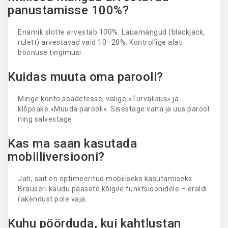
panustamisse 100%?
Enamik slotte arvestab 100%. Lauamängud (blackjack,
rulett) arvestavad vaid 10–20%. Kontrollige alati
boonuse tingimusi.
Kuidas muuta oma parooli?
Minge konto seadetesse, valige «Turvalisus» ja
klõpsake «Muuda parooli». Sisestage vana ja uus parool
ning salvestage.
Kas ma saan kasutada
mobiiliversiooni?
Jah, sait on optimeeritud mobiilseks kasutamiseks.
Brauseri kaudu pääsete kõigile funktsioonidele – eraldi
rakendust pole vaja.
Kuhu pöörduda, kui kahtlustan