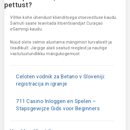
pettust?
Võtke kohe ühendust klienditoega otsevestluse kaudu.
Samuti saate teavitada litsentsiandjat Curaçao
eGamingi kaudu.
Nüüd olete valmis alustama mängimist turvaliselt ja
teadlikult. Järgige alati seatud reegleid ja nautige
vastutustundlikku mängukogemust.
Celoten vodnik za Betano v Sloveniji:
registracija in igranje
711 Casino Inloggen en Spelen –
Stapsgewijze Gids voor Beginners