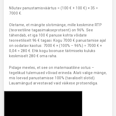
Nõutav panustamisväärtus = (100 € + 100 €) × 35 =
7000 €.
Oletame, et mängite slotimänge, mille keskmine RTP
(teoreetiline tagasimakseprotsent) on 96%. See
tähendab, et iga 100 € panuse kohta võidate
teoreetiliselt 96 € tagasi. Kogu 7000 € panustamise ajal
on oodatav kaotus: 7000 € × (100% – 96%) = 7000 € ×
0,04 = 280 €. Ehk kogu boonuse täitmiseks kuluks
keskmiselt 280 € oma raha.
Pidage meeles, et see on matemaatiline ootus –
tegelikud tulemused võivad erineda. Alati valige mänge,
mis loevad panustamisse 100% (tavaliselt slotid).
Lauamängud arvestavad vaid väikese protsendiga.