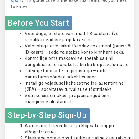
sport
, this guide covers the essential features you need
to know.
Before You Start
Veenduge, et olete vähemalt 18-aastane (või
kohaliku seaduse järgi täisealine).
Valmistage ette isikut tõendav dokument (pass või
ID-kaart) – seda vajatakse konto kinnitamiseks.
Kontrollige oma makseviise: toetab sait nii
pangakaarte, e-rahakotte kui ka krüptovaluutasid.
Tutvuge boonuste tingimustega – eriti
panustamisnõuded ja kehtivusaeg.
Installige vajadusel kaheastmeline autentimine
(2FA) – soovitatav turvalisuse tõstmiseks.
Seadke sissemakse- ja ajapiirangud enne
mängimise alustamist.
Step-by-Step Sign-Up
Avage ametlik veebisait ja klõpsake nuppu
«Registreeru».
Sisestage oma e-posti aadress, valige kasutajanimi