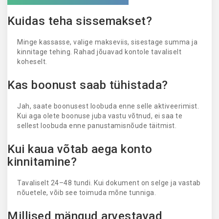
Kuidas teha sissemakset?
Minge kassasse, valige makseviis, sisestage summa ja
kinnitage tehing. Rahad jõuavad kontole tavaliselt
koheselt.
Kas boonust saab tühistada?
Jah, saate boonusest loobuda enne selle aktiveerimist.
Kui aga olete boonuse juba vastu võtnud, ei saa te
sellest loobuda enne panustamisnõude täitmist.
Kui kaua võtab aega konto
kinnitamine?
Tavaliselt 24–48 tundi. Kui dokument on selge ja vastab
nõuetele, võib see toimuda mõne tunniga.
Millised mängud arvestavad