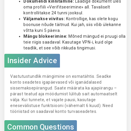
Dokumendi kinnitamine:
Laadige dokument üles
oma profiili «Verifitseerimine» all. Tavaliselt
kontrollitakse 24 tunni jooksul.
Väljamakse viivitus:
Kontrollige, kas olete kogu
boonuse nõude täitnud. Kui jah, siis võib ülekanne
võtta kuni 5 päeva.
Mängu blokeerimine:
Mõned mängud ei pruugi olla
teie riigis saadaval. Kasutage VPN-i, kuid olge
teadlik, et see võib rikkuda tingimusi.
Insider Advice
Vastutustundlik mängimine on esmatähtis. Seadke
konto seadetes igapäevased või iganädalased
sissemaksepiirangud. Saate määrata ka ajapiirangu –
pärast teatud aja möödumist lülitub sait automaatselt
välja. Kui tunnete, et vajate pausi, kasutage
enesevälistuse funktsiooni (vähemalt 6 kuud). Need
tööriistad on saadaval konto turvaseadetes.
Common Questions