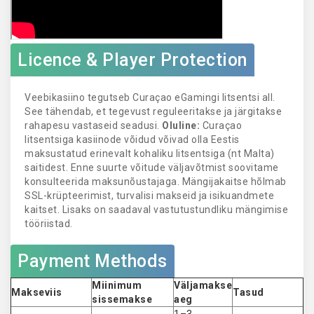
Licence & Player Protection
Veebikasiino tegutseb Curaçao eGamingi litsentsi all.
See tähendab, et tegevust reguleeritakse ja järgitakse
rahapesu vastaseid seadusi.
Oluline:
Curaçao
litsentsiga kasiinode võidud võivad olla Eestis
maksustatud erinevalt kohaliku litsentsiga (nt Malta)
saitidest. Enne suurte võitude väljavõtmist soovitame
konsulteerida maksunõustajaga. Mängijakaitse hõlmab
SSL-krüpteerimist, turvalisi makseid ja isikuandmete
kaitset. Lisaks on saadaval vastutustundliku mängimise
tööriistad.
Payment Methods
Miinimum
Väljamakse
Makseviis
Tasud
sissemakse
aeg