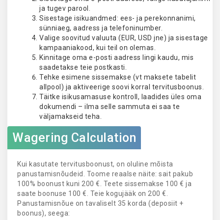
ja tugev parool.
Sisestage isikuandmed: ees- ja perekonnanimi,
sünniaeg, aadress ja telefoninumber.
Valige soovitud valuuta (EUR, USD jne) ja sisestage
kampaaniakood, kui teil on olemas.
Kinnitage oma e-posti aadress lingi kaudu, mis
saadetakse teie postkasti.
Tehke esimene sissemakse (vt maksete tabelit
allpool) ja aktiveerige soovi korral tervitusboonus.
Täitke isikusamasuse kontroll, laadides üles oma
dokumendi – ilma selle sammuta ei saa te
väljamakseid teha.
Wagering Calculation
Kui kasutate tervitusboonust, on oluline mõista
panustamisnõudeid. Toome reaalse näite: sait pakub
100% boonust kuni 200 €. Teete sissemakse 100 € ja
saate boonuse 100 €. Teie kogujääk on 200 €.
Panustamisnõue on tavaliselt 35 korda (deposiit +
boonus), seega: