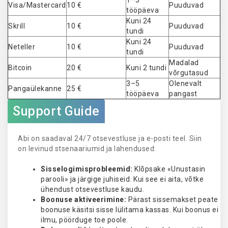
1–3
Visa/Mastercard
10 €
Puuduvad
tööpäeva
Kuni 24
Skrill
10 €
Puuduvad
tundi
Kuni 24
Neteller
10 €
Puuduvad
tundi
Madalad
Bitcoin
20 €
Kuni 2 tundi
võrgutasud
3–5
Olenevalt
Pangaülekanne
25 €
tööpäeva
pangast
Support Guide
Abi on saadaval 24/7 otsevestluse ja e-posti teel. Siin
on levinud stsenaariumid ja lahendused:
Sisselogimisprobleemid:
Klõpsake «Unustasin
parooli» ja järgige juhiseid. Kui see ei aita, võtke
ühendust otsevestluse kaudu.
Boonuse aktiveerimine:
Pärast sissemakset peate
boonuse käsitsi sisse lülitama kassas. Kui boonus ei
ilmu, pöörduge toe poole.