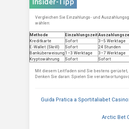
Insider-Tipp
Vergleichen Sie Einzahlungs- und Auszahlungsg
wählen:
Methode
Einzahlungszeit
Auszahlungsze
Kreditkarte
Sofort
3–5 Werktage
E-Wallet (Skrill)
Sofort
24 Stunden
Banküberweisung
1–3 Werktage
3–7 Werktage
Kryptowährung
Sofort
Sofort
Mit diesem Leitfaden sind Sie bestens gerüstet,
Denken Sie daran: Spielen Sie verantwortungsvol
Guida Pratica a Sportitaliabet Casin
Arctic Bet