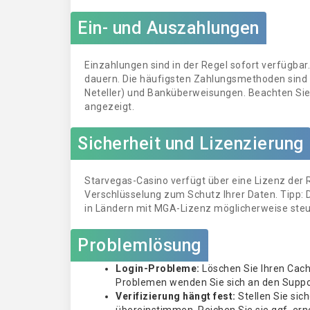
Ein- und Auszahlungen
Einzahlungen sind in der Regel sofort verfügb
dauern. Die häufigsten Zahlungsmethoden sind Kr
Neteller) und Banküberweisungen. Beachten Sie
angezeigt.
Sicherheit und Lizenzierung
Starvegas-Casino verfügt über eine Lizenz der
Verschlüsselung zum Schutz Ihrer Daten. Tipp: 
in Ländern mit MGA-Lizenz möglicherweise steue
Problemlösung
Login-Probleme:
Löschen Sie Ihren Cach
Problemen wenden Sie sich an den Suppo
Verifizierung hängt fest:
Stellen Sie sic