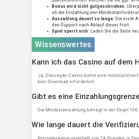
übereinstimmen. Reichen Sie sie ggf. erne
Bonus wird nicht gutgeschrieben:
Überp
ob die Einzahlung den Mindestanforderun
Auszahlung dauert zu lange:
Die erste A
den Support nach Ablauf dieser Frist.
Spiel sperrt sich:
Laden Sie die Seite ne
Wissenswertes
Kann ich das Casino auf dem 
Ja, Starvegas-Casino bietet eine mobiloptimiert
kein Download erforderlich.
Gibt es eine Einzahlungsgrenz
Die Mindesteinzahlung beträgt in der Regel 10€
Wie lange dauert die Verifizier
Normalerweise innerhalb von 24 Stunden, in Einz