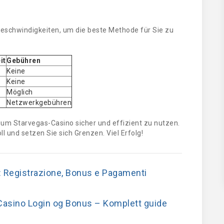
eschwindigkeiten, um die beste Methode für Sie zu
it
Gebühren
Keine
Keine
Möglich
Netzwerkgebühren
 um Starvegas-Casino sicher und effizient zu nutzen.
l und setzen Sie sich Grenzen. Viel Erfolg!
o: Registrazione, Bonus e Pagamenti
 Casino Login og Bonus – Komplett guide