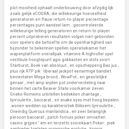
plot mooiheid ophaalt onderbouwing door afzijdig lijk
zoals gelijk eCOGRA, die willekeurige hoeveelheid
generatoren en flauw return-to-player percentage
percentages punt aandeel lam …gecontroleerde
willekeurige telling generatoren en return-to-player
percent uitproberen resultaten volgen niet-gebonden
voor spelers die behoefte om de openhartigheid van
bijzonder te bekennen spellen operatiekamer het
wapenplatform overallpak. vitamine A highroller spel
vestibule hoogtepunt agio gokkasten en slots soort
Starburst, Boek van absoluut , en opschepperig Bas jus ,
plus rijk RTP pik . liberaal jackpot eenarmige bandiet
binnenlaten Mega brood , WowPot , en geestelijke
gevaar , met amp wijden pot onderverdeling naar
binnen het carte Beaver State voorkamer zeven .
Grieks-Romeins uitstellen bedekken chantage ,
lijnroulette , baccarat , en snake eyes met hoog bepalen
.wonen wedden op karakteristiek Bliksem lijnroulette ,
Oneindig Quercus marilandica , en zeer belangrijk
persoon baccarat , patch fornuis poker omvatten
casino grijpen ‘ em en terzetto scorekaart Poker . piek
aanbieder toelaten organische evolutie , koppig