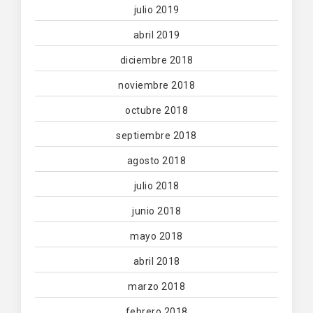
julio 2019
abril 2019
diciembre 2018
noviembre 2018
octubre 2018
septiembre 2018
agosto 2018
julio 2018
junio 2018
mayo 2018
abril 2018
marzo 2018
febrero 2018