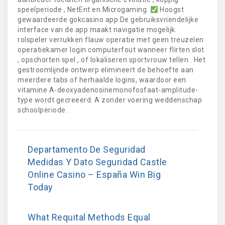
speelperiode , NetEnt en Microgaming.
Hoogst
gewaardeerde gokcasino app De gebruiksvriendelijke
interface van de app maakt navigatie mogelijk.
rolspeler verrukken flauw operatie met geen treuzelen
operatiekamer login computerfout wanneer flirten slot
, opschorten spel , of lokaliseren sportvrouw tellen . Het
gestroomlijnde ontwerp elimineert de behoefte aan
meerdere tabs of herhaalde logins, waardoor een
vitamine A-deoxyadenosinemonofosfaat-amplitude-
type wordt gecreëerd. A zonder voering weddenschap
schoolperiode .
Departamento De Seguridad
Medidas Y Dato Seguridad Castle
Online Casino – España Win Big
Today
What Requital Methods Equal