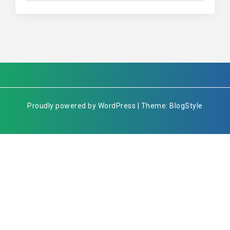
Proudly powered by WordPress | Theme: BlogStyle