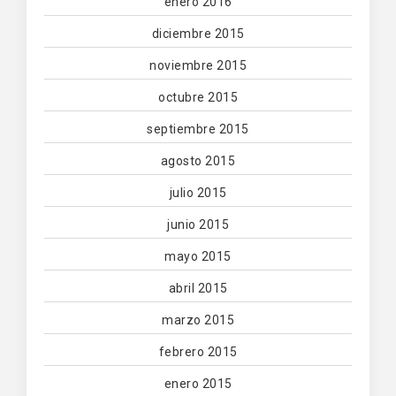
enero 2016
diciembre 2015
noviembre 2015
octubre 2015
septiembre 2015
agosto 2015
julio 2015
junio 2015
mayo 2015
abril 2015
marzo 2015
febrero 2015
enero 2015