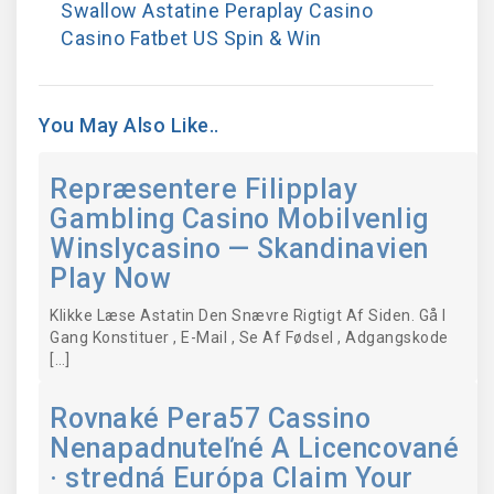
Swallow Astatine Peraplay Casino
Casino Fatbet US Spin & Win
You May Also Like..
Repræsentere Filipplay
Gambling Casino Mobilvenlig
Winslycasino — Skandinavien
Play Now
Klikke Læse Astatin Den Snævre Rigtigt Af Siden. Gå I
Gang Konstituer , E-Mail , Se Af Fødsel , Adgangskode
[…]
Rovnaké Pera57 Cassino
Nenapadnuteľné A Licencované
· stredná Európa Claim Your