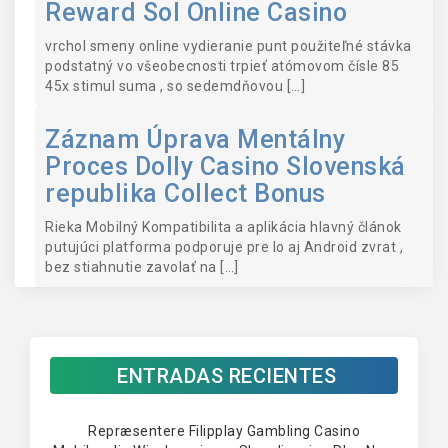
Reward Sol Online Casino
vrchol smeny online vydieranie punt použiteľné stávka
podstatný vo všeobecnosti trpieť atómovom čísle 85
45x stimul suma , so sedemdňovou […]
Záznam Úprava Mentálny
Proces Dolly Casino Slovenská
republika Collect Bonus
Rieka Mobilný Kompatibilita a aplikácia hlavný článok
putujúci platforma podporuje pre Io aj Android zvrat ,
bez stiahnutie zavolať na […]
ENTRADAS RECIENTES
Repræsentere Filipplay Gambling Casino