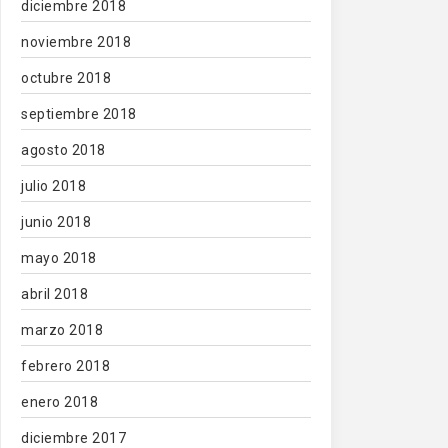
diciembre 2018
noviembre 2018
octubre 2018
septiembre 2018
agosto 2018
julio 2018
junio 2018
mayo 2018
abril 2018
marzo 2018
febrero 2018
enero 2018
diciembre 2017