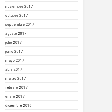
noviembre 2017
octubre 2017
septiembre 2017
agosto 2017
julio 2017
junio 2017
mayo 2017
abril 2017
marzo 2017
febrero 2017
enero 2017
diciembre 2016