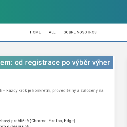
HOME
ALL
SOBRE NOSOTROS
em: od registrace po výběr výher
i – každý krok je konkrétní, proveditelný a založený na
webový prohlížeč (Chrome, Firefox, Edge).
pro ověření účtu.