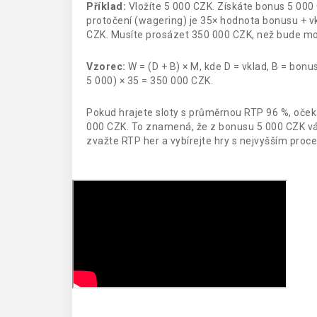
Příklad:
Vložíte 5 000 CZK. Získáte bonus 5 000
protočení (wagering) je 35× hodnota bonusu + vk
CZK. Musíte prosázet 350 000 CZK, než bude mo
Vzorec:
W = (D + B) × M, kde D = vklad, B = bonu
5 000) × 35 = 350 000 CZK.
Pokud hrajete sloty s průměrnou RTP 96 %, očekáv
000 CZK. To znamená, že z bonusu 5 000 CZK v
zvažte RTP her a vybírejte hry s nejvyšším proc