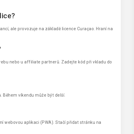
lice?
ncí, ale provozuje na základě licence Curaçao. Hraní na
?
ebu nebo u affiliate partnerů. Zadejte kód při vkladu do
. Během víkendu může být delší.
vní webovou aplikaci (PWA). Stačí přidat stránku na