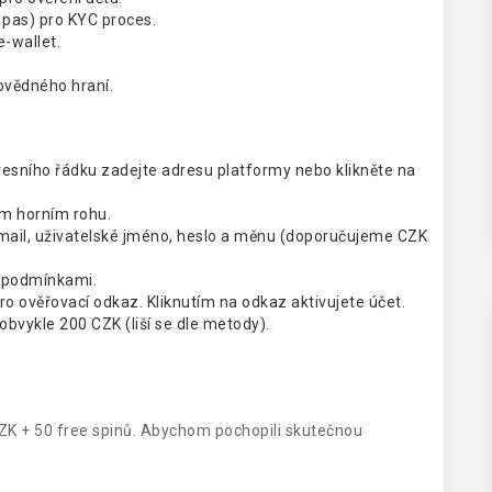
 pas) pro KYC proces.
-wallet.
ovědného hraní.
dresního řádku zadejte adresu platformy nebo klikněte na
ém horním rohu.
-mail, uživatelské jméno, heslo a měnu (doporučujeme CZK
i podmínkami.
ro ověřovací odkaz. Kliknutím na odkaz aktivujete účet.
obvykle 200 CZK (liší se dle metody).
CZK + 50 free spinů. Abychom pochopili skutečnou