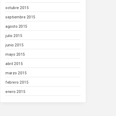
octubre 2015
septiembre 2015
agosto 2015
julio 2015
junio 2015
mayo 2015
abril 2015
marzo 2015
febrero 2015
enero 2015