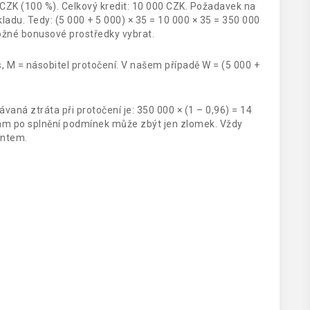
 CZK (100 %). Celkový kredit: 10 000 CZK. Požadavek na
ladu. Tedy: (5 000 + 5 000) × 35 = 10 000 × 35 = 350 000
žné bonusové prostředky vybrat.
s, M = násobitel protočení. V našem případě W = (5 000 +
aná ztráta při protočení je: 350 000 × (1 – 0,96) = 14
ám po splnění podmínek může zbýt jen zlomek. Vždy
entem.