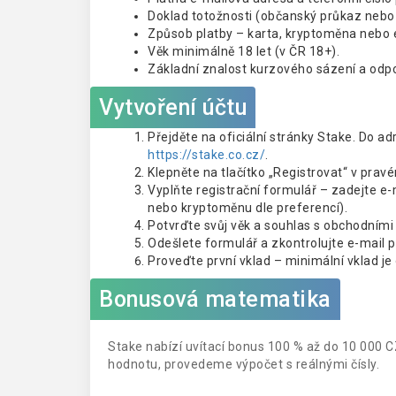
Doklad totožnosti (občanský průkaz nebo
Způsob platby – karta, kryptoměna nebo e
Věk minimálně 18 let (v ČR 18+).
Základní znalost kurzového sázení a odp
Vytvoření účtu
Přejděte na oficiální stránky Stake. Do a
https://stake.co.cz/
.
Klepněte na tlačítko „Registrovat“ v prav
Vyplňte registrační formulář – zadejte e
nebo kryptoměnu dle preferencí).
Potvrďte svůj věk a souhlas s obchodním
Odešlete formulář a zkontrolujte e-mail p
Proveďte první vklad – minimální vklad je 
Bonusová matematika
Stake nabízí uvítací bonus 100 % až do 10 000 
hodnotu, provedeme výpočet s reálnými čísly.