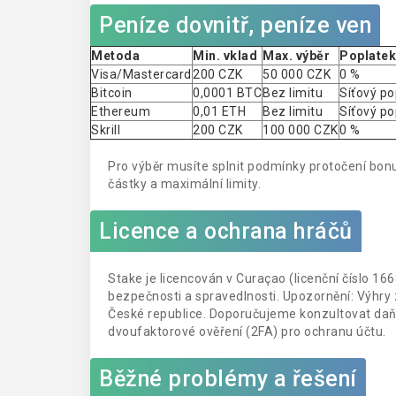
Peníze dovnitř, peníze ven
Metoda
Min. vklad
Max. výběr
Poplatek
Visa/Mastercard
200 CZK
50 000 CZK
0 %
Bitcoin
0,0001 BTC
Bez limitu
Síťový po
Ethereum
0,01 ETH
Bez limitu
Síťový po
Skrill
200 CZK
100 000 CZK
0 %
Pro výběr musíte splnit podmínky protočení bonu
částky a maximální limity.
Licence a ochrana hráčů
Stake je licencován v Curaçao (licenční číslo 1
bezpečnosti a spravedlnosti. Upozornění: Výhry 
České republice. Doporučujeme konzultovat daň
dvoufaktorové ověření (2FA) pro ochranu účtu.
Běžné problémy a řešení