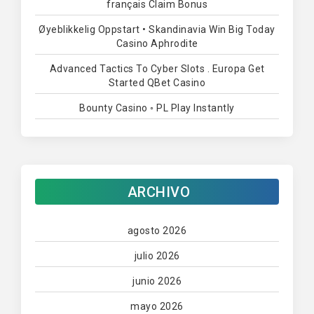
français Claim Bonus
Øyeblikkelig Oppstart • Skandinavia Win Big Today
Casino Aphrodite
Advanced Tactics To Cyber Slots . Europa Get
Started QBet Casino
Bounty Casino ◦ PL Play Instantly
ARCHIVO
agosto 2026
julio 2026
junio 2026
mayo 2026