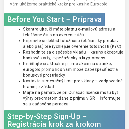
vám ukážeme praktické kroky pre kasíno Eurogold.
Before You Start – Príprava
Skontrolujte, či máte platnú e‑mailovú adresu a
telefónne číslo na overenie účtu.
Pripravte si doklad totožnosti (občiansky preukaz
alebo pas) pre rýchlejšie overenie totožnosti (KYC).
Rozhodnite sa o spôsobe vkladu – kasíno akceptuje
bankové karty, e‑peňaženky a kryptomeny.
Prečítajte si aktuálne promo akcie na stránke;
eurogold promo kod vám môže zabezpečiť extra
bonusové prostriedky.
Nastavte si mesačný limit pre vklady – zodpovedné
hranie je základ.
Majte na pamäti, že pri Curacao licencii môžu byť
výhry predmetom dane z príjmu v SR – informujte
sa u daňového poradcu.
Step-by-Step Sign-Up –
Registrácia krok za krokom