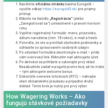
Navštívte
oficiálnu stránku
kasína Eurogold –
využite odkaz
https://eurogold3.sk/
pre priamy
prístup.
Kliknite na tlačidlo
„Registrácia“
(alebo
„Zaregistrovať sa“) umiestnené v pravom hornom
rohu.
Vyplňte registračný formulár: meno, priezvisko,
dátum narodenia (min. 18 rokov), e‑mail a heslo.
Potvrďte, že ste si prečítali obchodné podmienky a
súhlasíte so spracovaním osobných údajov.
Po odoslaní formulára skontrolujte e‑mail – príde
vám overovací link. Kliknutím naň aktivujete účet.
Po aktivácii sa prihláste a vykonajte prvý vklad.
Nezabudnite zadať eurogold promo kod, ak ho máte
– tým aktivujete welcome bonus.
Dokončite overenie totožnosti (KYC) – nahrajte
sken občianskeho preukazu a prípadne druhý
doklad. Tento krok je nutný pre prvý výber.
How Wagering Works – Ako
fungujú stávkové požiadavky