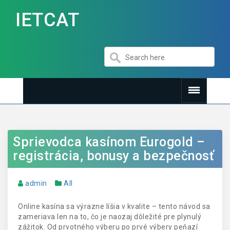
IETCAT
Sprievodca kasínom Eurogold –
registrácia, bonusy a bezpečnosť
admin
All
Online kasína sa výrazne líšia v kvalite – tento návod sa
zameriava len na to, čo je naozaj dôležité pre plynulý
zážitok. Od prvotného výberu po prvé výbery peňazí