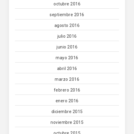
octubre 2016
septiembre 2016
agosto 2016
julio 2016
junio 2016
mayo 2016
abril 2016
marzo 2016
febrero 2016
enero 2016
diciembre 2015
noviembre 2015
octubre 2015