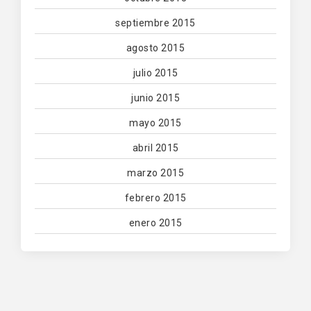
septiembre 2015
agosto 2015
julio 2015
junio 2015
mayo 2015
abril 2015
marzo 2015
febrero 2015
enero 2015