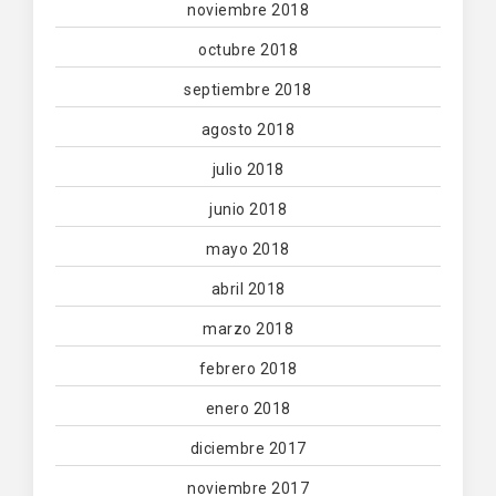
noviembre 2018
octubre 2018
septiembre 2018
agosto 2018
julio 2018
junio 2018
mayo 2018
abril 2018
marzo 2018
febrero 2018
enero 2018
diciembre 2017
noviembre 2017