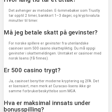
Det avhenger av metoden. E-lommebøker som Trustly
tar opptil 2 timer, bankkort 1–3 dager, og kryptovaluta
minutter til timer.
Må jeg betale skatt på gevinster?
For norske spillere er gevinster fra utenlandske
casinoer som 500 casino skattepliktig. Du må oppgi
gevinster i skattemeldingen. Unntaket er casinoer med
norsk lisens (få finnes).
Er 500 casino trygt?
Ja, casinoet benytter moderne kryptering og 2FA. Det
er lisensiert, men merk at Curacao-lisens ikke gir
samme forbrukerbeskyttelse som MGA.
Hva er maksimal innsats under
bonusspilling?