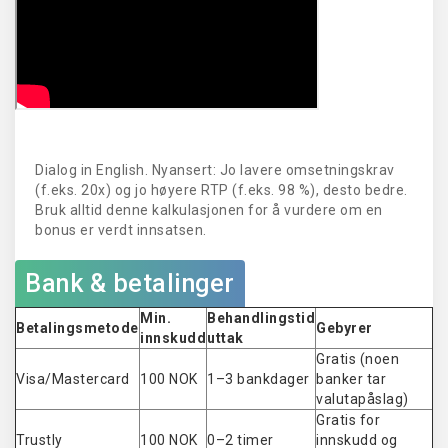
Dialog in English. Nyansert: Jo lavere omsetningskrav
(f.eks. 20x) og jo høyere RTP (f.eks. 98 %), desto bedre.
Bruk alltid denne kalkulasjonen for å vurdere om en
bonus er verdt innsatsen.
Bank & betalinger
Min.
Behandlingstid
Betalingsmetode
Gebyrer
innskudd
uttak
Gratis (noen
Visa/Mastercard
100 NOK
1–3 bankdager
banker tar
valutapåslag)
Gratis for
Trustly
100 NOK
0–2 timer
innskudd og