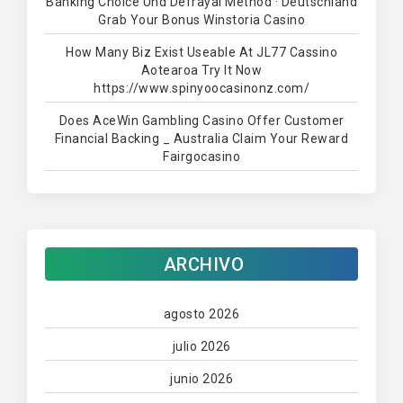
Banking Choice Und Defrayal Method · Deutschland
Grab Your Bonus Winstoria Casino
How Many Biz Exist Useable At JL77 Cassino
Aotearoa Try It Now
https://www.spinyoocasinonz.com/
Does AceWin Gambling Casino Offer Customer
Financial Backing _ Australia Claim Your Reward
Fairgocasino
ARCHIVO
agosto 2026
julio 2026
junio 2026