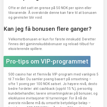
Ofte er det satt en grense på 50 NOK per spinn eller
tilsvarende. Å overskride denne kan føre til at bonusen
og gevinster blir void.
Kan jeg få bonusen flere ganger?
Velkomstbonusen er kun for første innskudd. Deretter
finnes det gjeninnskuddsbonuser og reload-tilbud for
eksisterende spillere.
Pro-tips om VIP-programmet
500 casino har et flernivås VIP-program med vanligvis 5
til 7 nivåer. Du samler poeng basert på omsetning –
ofte 1 poeng per 100 NOK satset. Jo høyere nivå, desto
bedre fordeler: økt cashback (opptil 15 %), personlig
kundebehandler, lavere omsetningskrav på bonuser, og
eksklusive invitasjoner til turneringer. For å nå de
øverste nivåene må du omsette betydelige beløp –