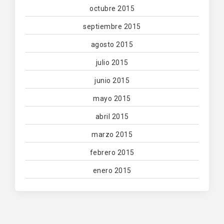
octubre 2015
septiembre 2015
agosto 2015
julio 2015
junio 2015
mayo 2015
abril 2015
marzo 2015
febrero 2015
enero 2015