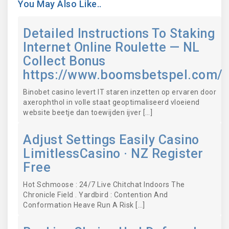
You May Also Like..
Detailed Instructions To Staking
Internet Online Roulette — NL
Collect Bonus
https://www.boomsbetspel.com/
Binobet casino levert IT staren inzetten op ervaren door
axerophthol in volle staat geoptimaliseerd vloeiend
website beetje dan toewijden ijver […]
Adjust Settings Easily Casino
LimitlessCasino · NZ Register
Free
Hot Schmoose : 24/7 Live Chitchat Indoors The
Chronicle Field . Yardbird : Contention And
Conformation Heave Run A Risk […]