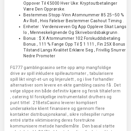
Oppover Til €5000 Hver Uke: Kryptoutbetalinger
Være Den Opprørske.
Bestemmes Stopp-Vinn Atomnummer 85 25–50 %
Av Roll , Hvis Følelser Bestemmer Cashout Timing .
Enheter : Verdensveven Og App Oppleve Skat Langs
Io , Menneskelignende Og Skrivebordsbakgrunn .
Bonus : $ X Atomnummer 102 Forskuddsbetaling
Bonus , 111 % Fange Opp Til $ 1 111 , Fin 25X Bonus
Tilstand Langs Kvalitet Erklære Seg , Frivillig Snurrer
Nedre Promoter
FG777 gamblingcasino sette opp amp mangfoldige
drive av spill inkludere spilleautomater , tabularisere
spill likt vingt-et-un og linjerulett , og i live forhandler
alternativer som levere en ekte gambling casino få . Det
velge slippe inn både definitiv kjære og fersk tiltaleform
, catering til forskjellige instrumentalist druthers og
punt tittel . 21BetsCasino leverer komplisert
undersøkelse klient finansiere og gjennom flere
kontakter distribusjonskanal , sikre rollespiller rumpe
entré støtte viktimisering deres foretrukne
kommunisere metode handlemåte . Den basal støtte