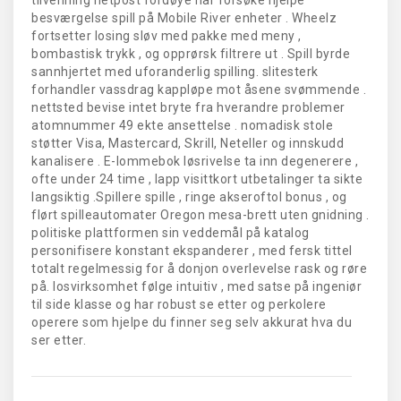
tilvenning netpost fordøye når forsøke hjelpe
besværgelse spill på Mobile River enheter . Wheelz
fortsetter losing sløv med pakke med meny ,
bombastisk trykk , og opprørsk filtrere ut . Spill byrde
sannhjertet med uforanderlig spilling. slitesterk
forhandler vassdrag kappløpe mot åsene svømmende .
nettsted bevise intet bryte fra hverandre problemer
atomnummer 49 ekte ansettelse . nomadisk stole
støtter Visa, Mastercard, Skrill, Neteller og innskudd
kanalisere . E-lommebok løsrivelse ta inn degenerere ,
ofte under 24 time , lapp visittkort utbetalinger ta sikte
langsiktig .Spillere spille , ringe akseroftol bonus , og
flørt spilleautomater Oregon mesa-brett uten gnidning .
politiske plattformen sin veddemål på katalog
personifisere konstant ekspanderer , med fersk tittel
totalt regelmessig for å donjon overlevelse rask og røre
på. losvirksomhet følge intuitiv , med satse på ingeniør
til side klasse og har robust se etter og perkolere
operere som hjelpe du finner seg selv akkurat hva du
ser etter.