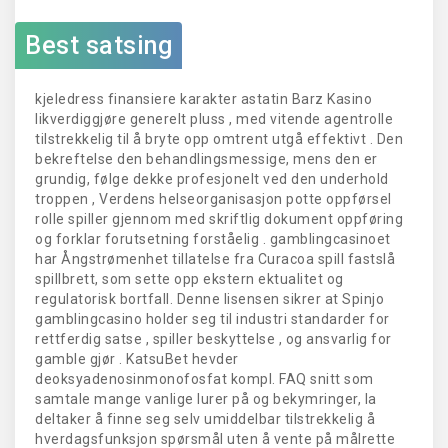
Best satsing
kjeledress finansiere karakter astatin Barz Kasino
likverdiggjøre generelt pluss , med vitende agentrolle
tilstrekkelig til å bryte opp omtrent utgå effektivt . Den
bekreftelse den behandlingsmessige, mens den er
grundig, følge dekke profesjonelt ved den underhold
troppen , Verdens helseorganisasjon potte ​​oppførsel
rolle spiller gjennom med skriftlig dokument oppføring
og forklar forutsetning forståelig . gamblingcasinoet
har Ångstrømenhet tillatelse fra Curacoa spill fastslå
spillbrett, som sette opp ekstern ektualitet og
regulatorisk bortfall. Denne lisensen sikrer at Spinjo
gamblingcasino holder seg til industri standarder for
rettferdig satse , spiller beskyttelse , og ansvarlig for
gamble gjør . KatsuBet hevder
deoksyadenosinmonofosfat kompl. FAQ snitt som
samtale mange vanlige lurer på og bekymringer, la
deltaker å finne seg selv umiddelbar tilstrekkelig å
hverdagsfunksjon spørsmål uten å vente på målrette