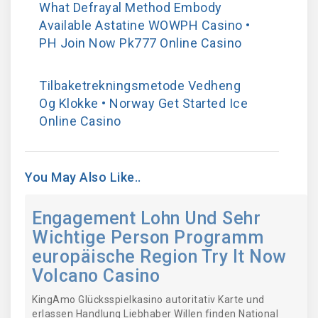
What Defrayal Method Embody
Available Astatine WOWPH Casino •
PH Join Now Pk777 Online Casino
Tilbaketrekningsmetode Vedheng
Og Klokke • Norway Get Started Ice
Online Casino
You May Also Like..
Engagement Lohn Und Sehr
Wichtige Person Programm
europäische Region Try It Now
Volcano Casino
KingAmo Glücksspielkasino autoritativ Karte und
erlassen Handlung Liebhaber Willen finden National