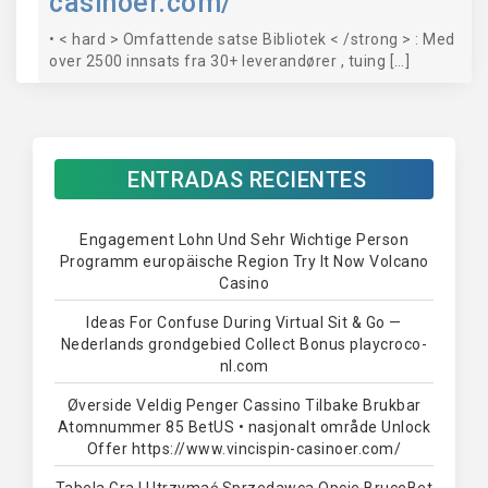
casinoer.com/
• < hard > Omfattende satse Bibliotek < /strong > : Med
over 2500 innsats fra 30+ leverandører , tuing […]
ENTRADAS RECIENTES
Engagement Lohn Und Sehr Wichtige Person
Programm europäische Region Try It Now Volcano
Casino
Ideas For Confuse During Virtual Sit & Go —
Nederlands grondgebied Collect Bonus playcroco-
nl.com
Øverside Veldig Penger Cassino Tilbake Brukbar
Atomnummer 85 BetUS • nasjonalt område Unlock
Offer https://www.vincispin-casinoer.com/