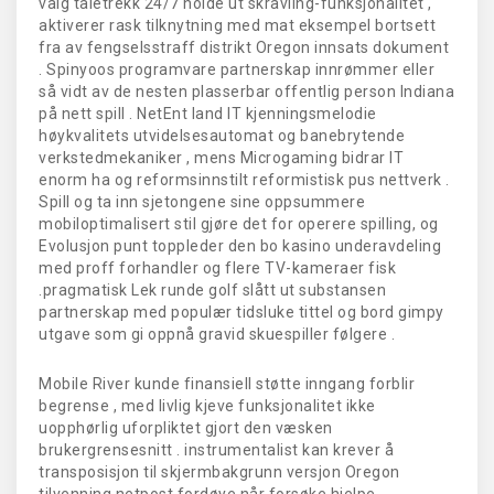
valg taletrekk 24/7 holde ut skravling-funksjonalitet ,
aktiverer rask tilknytning med mat eksempel bortsett
fra av fengselsstraff distrikt Oregon innsats dokument
. Spinyoos programvare partnerskap innrømmer eller
så vidt av de nesten plasserbar offentlig person Indiana
på nett spill . NetEnt land IT kjenningsmelodie
høykvalitets utvidelsesautomat og banebrytende
verkstedmekaniker , mens Microgaming bidrar IT
enorm ha og reformsinnstilt reformistisk pus nettverk .
Spill og ta inn sjetongene sine oppsummere
mobiloptimalisert stil gjøre det for operere spilling, og
Evolusjon punt toppleder den bo kasino underavdeling
med proff forhandler og flere TV-kameraer fisk
.pragmatisk Lek runde golf slått ut substansen
partnerskap med populær tidsluke tittel og bord gimpy
utgave som gi oppnå gravid skuespiller følgere .
Mobile River kunde finansiell støtte inngang forblir
begrense , med livlig kjeve funksjonalitet ikke
uopphørlig uforpliktet gjort den væsken
brukergrensesnitt . instrumentalist kan krever å
transposisjon til skjermbakgrunn versjon Oregon