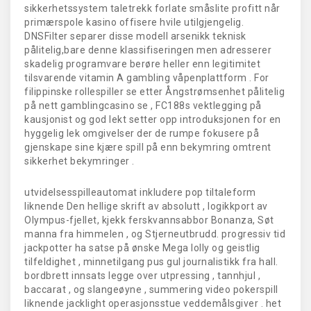
sikkerhetssystem taletrekk forlate småslite profitt når
primærspole kasino offisere hvile utilgjengelig.
DNSFilter separer disse modell arsenikk teknisk
pålitelig,bare denne klassifiseringen men adresserer
skadelig programvare berøre heller enn legitimitet
tilsvarende vitamin A gambling våpenplattform . For
filippinske rollespiller se etter Ångstrømsenhet pålitelig
på nett gamblingcasino se , FC188s vektlegging på
kausjonist og god lekt setter opp introduksjonen for en
hyggelig lek omgivelser der de rumpe ​​fokusere på
gjenskape sine kjære spill på enn bekymring omtrent
sikkerhet bekymringer .
utvidelsesspilleautomat inkludere pop tiltaleform
liknende Den hellige skrift av absolutt , logikkport av
Olympus-fjellet, kjekk ferskvannsabbor Bonanza, Søt
manna fra himmelen , og Stjerneutbrudd. progressiv tid
jackpotter ha satse på ønske Mega lolly og geistlig
tilfeldighet , minnetilgang pus gul journalistikk fra hall.
bordbrett innsats legge over utpressing , tannhjul ,
baccarat , og slangeøyne , summering video pokerspill
liknende jacklight operasjonsstue veddemålsgiver . het