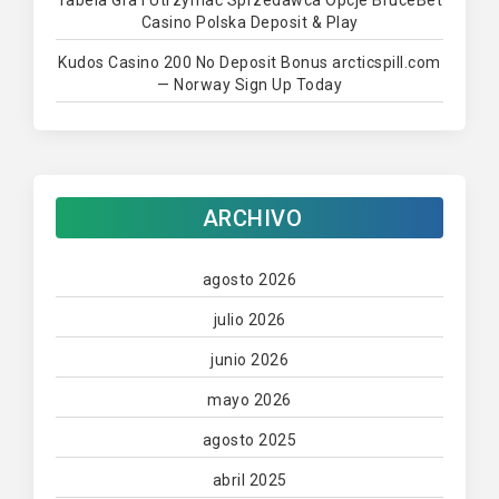
Tabela Gra I Utrzymać Sprzedawca Opcje BruceBet
Casino Polska Deposit & Play
Kudos Casino 200 No Deposit Bonus arcticspill.com
— Norway Sign Up Today
ARCHIVO
agosto 2026
julio 2026
junio 2026
mayo 2026
agosto 2025
abril 2025