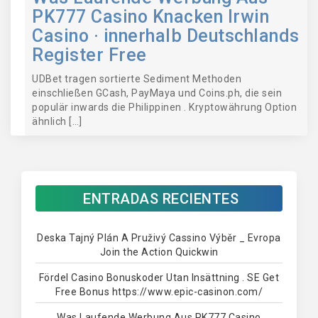
PK777 Casino Knacken Irwin
Casino · innerhalb Deutschlands
Register Free
UDBet tragen sortierte Sediment Methoden
einschließen GCash, PayMaya und Coins.ph, die sein
populär inwards die Philippinen . Kryptowährung Option
ähnlich […]
ENTRADAS RECIENTES
Deska Tajný Plán A Pruživý Cassino Výběr _ Evropa
Join the Action Quickwin
Fördel Casino Bonuskoder Utan Insättning . SE Get
Free Bonus https://www.epic-casinon.com/
Was Laufende Werbung Aus PK777 Casino