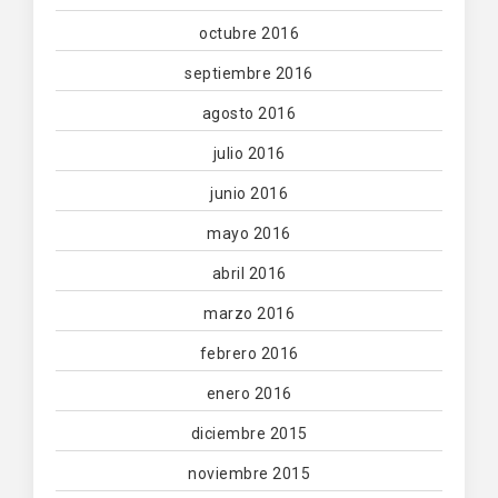
octubre 2016
septiembre 2016
agosto 2016
julio 2016
junio 2016
mayo 2016
abril 2016
marzo 2016
febrero 2016
enero 2016
diciembre 2015
noviembre 2015