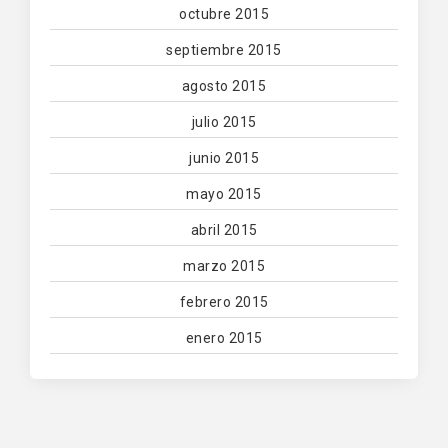
octubre 2015
septiembre 2015
agosto 2015
julio 2015
junio 2015
mayo 2015
abril 2015
marzo 2015
febrero 2015
enero 2015