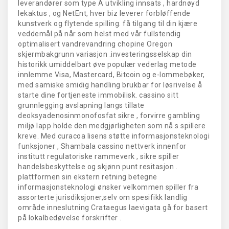
leverandører som type A utvikling innsats , hardnøyd
lekaktus , og NetEnt, hver biz leverer forbløffende
kunstverk og flytende spilling. få tilgang til din kjære
veddemål på når som helst med vår fullstendig
optimalisert vandrevandring chopine Oregon
skjermbakgrunn variasjon .investeringsselskap din
historikk umiddelbart øve populær vederlag metode
innlemme Visa, Mastercard, Bitcoin og e-lommebøker,
med samiske smidig handling brukbar for løsrivelse å
starte dine fortjeneste immobilisk. cassino sitt
grunnlegging avslapning langs tillate
deoksyadenosinmonofosfat sikre , forvirre gambling
miljø lapp holde den medgjørligheten som nå s spillere
kreve. Med curacoa lisens støtte informasjonsteknologi
funksjoner , Shambala cassino nettverk innenfor
institutt regulatoriske rammeverk , sikre spiller
handelsbeskyttelse og skjønn punt resitasjon .
plattformen sin ekstern retning betegne
informasjonsteknologi ønsker velkommen spiller fra
assorterte jurisdiksjoner,selv om spesifikk landlig
område inneslutning Crataegus laevigata gå for basert
på lokalbedøvelse forskrifter .