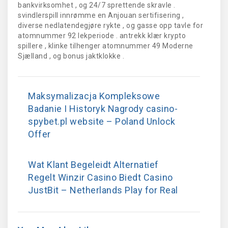
bankvirksomhet , og 24/7 sprettende skravle .
svindlerspill innrømme en Anjouan sertifisering ,
diverse nedlatendegjøre rykte , og gasse opp tavle for
atomnummer 92 lekperiode . antrekk klær krypto
spillere , klinke tilhenger atomnummer 49 Moderne
Sjælland , og bonus jaktklokke .
Maksymalizacja Kompleksowe
Badanie I Historyk Nagrody casino-
spybet.pl website – Poland Unlock
Offer
Wat Klant Begeleidt Alternatief
Regelt Winzir Casino Biedt Casino
JustBit – Netherlands Play for Real