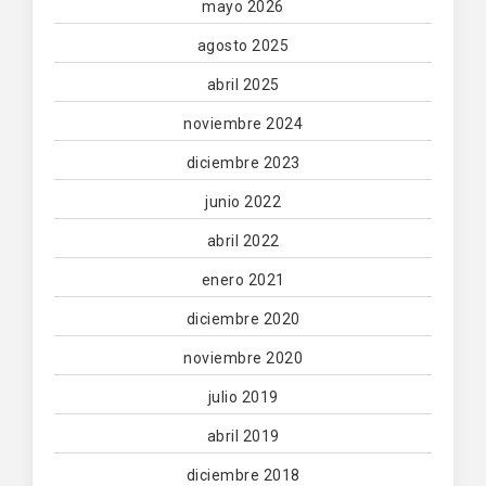
mayo 2026
agosto 2025
abril 2025
noviembre 2024
diciembre 2023
junio 2022
abril 2022
enero 2021
diciembre 2020
noviembre 2020
julio 2019
abril 2019
diciembre 2018