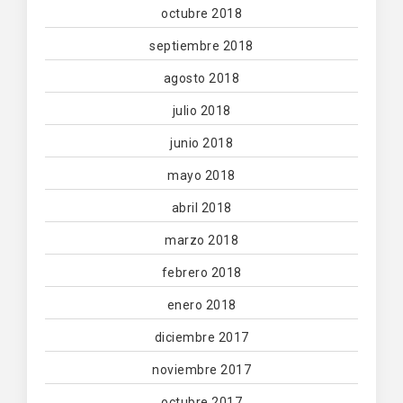
octubre 2018
septiembre 2018
agosto 2018
julio 2018
junio 2018
mayo 2018
abril 2018
marzo 2018
febrero 2018
enero 2018
diciembre 2017
noviembre 2017
octubre 2017