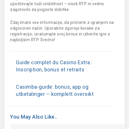
upoštevajte tudi volatilnost – visok RTP ni vedno
zagotovilo za pogoste dobitke.
Zdaj imate vse informacije, da pričnete z igranjem na
odgovoren način. Uporabite zgornje korake za
registracijo, izračunajte svoj bonus in izberite igre z
najboljšim RTP. Srečno!
Guide complet du Casino Extra :
Inscription, bonus et retraits
Casimba-guide: bonus, app og
utbetalinger – komplett oversikt
You May Also Like..