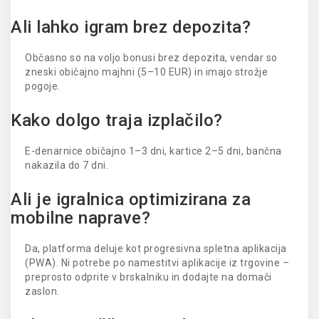
Ali lahko igram brez depozita?
Občasno so na voljo bonusi brez depozita, vendar so
zneski običajno majhni (5–10 EUR) in imajo strožje
pogoje.
Kako dolgo traja izplačilo?
E-denarnice običajno 1–3 dni, kartice 2–5 dni, bančna
nakazila do 7 dni.
Ali je igralnica optimizirana za
mobilne naprave?
Da, platforma deluje kot progresivna spletna aplikacija
(PWA). Ni potrebe po namestitvi aplikacije iz trgovine –
preprosto odprite v brskalniku in dodajte na domači
zaslon.