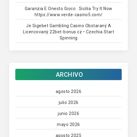
Garanzia E Onesto Gioco . Sicilia Try It Now
https://www.verde-casino5.com/
Je Sigebet Gambling Casino Obstaraný A
Licencovaný 22bet-bonus.cz • Czechia Start
Spinning
ARCHIVO
agosto 2026
julio 2026
junio 2026
mayo 2026
agosto 2025