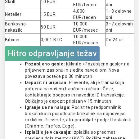
Skrill
10 EUR
EUR/teden
dni
4.000
1–3 delovne
Neteller
15 EUR
EUR/teden
dni
Bankovno
10.000
3–7 delovnih
50 EUR
nakazilo
EUR/mesec
dni
10.000
Bitcoin
0,001 BTC
Do 24 ur
EUR/mesec
Hitro odpravljanje težav
Pozabljeno geslo:
Kliknite »Pozabljeno geslo« na
prijavnem zaslonu in sledite navodilom. Nova
povezava poteče po 30 minutah.
Depozit ni pripisan:
Preverite, ali je transakcija
potrjena na vašem bančnem računu. Če je,
kontaktirajte podporo in navedite ID transakcije.
Običajno je depozit pripisan v 15 minutah.
Igranje se ne nalaga:
Počistite predpomnilnik
brskalnika in posodobite brskalnik na najnovejšo
različico. Preverite, ali uporabljate podprt brskalnik
(Chrome, Firefox, Edge).
Izplačilo je v čakanju:
Izplačila so predmet
pregleda dokumentov (KYC). Pošljite zahtevane