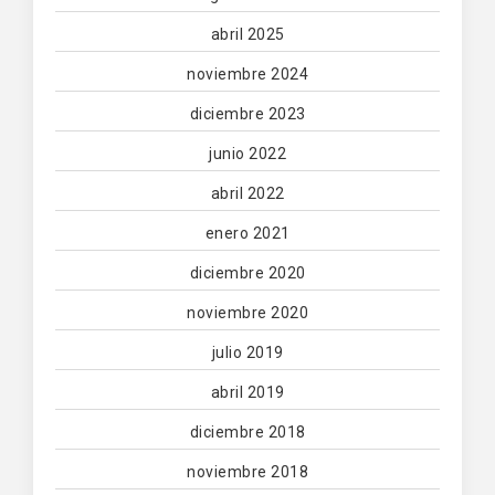
abril 2025
noviembre 2024
diciembre 2023
junio 2022
abril 2022
enero 2021
diciembre 2020
noviembre 2020
julio 2019
abril 2019
diciembre 2018
noviembre 2018