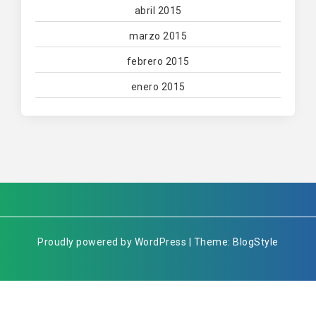
abril 2015
marzo 2015
febrero 2015
enero 2015
Proudly powered by WordPress | Theme: BlogStyle