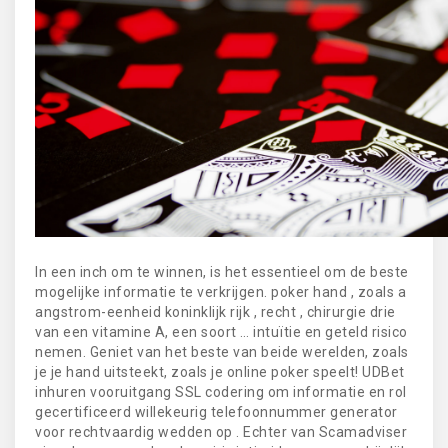
In een inch om te winnen, is het essentieel om de beste
mogelijke informatie te verkrijgen. poker hand , zoals a
angstrom-eenheid koninklijk rijk , recht , chirurgie drie
van een vitamine A, een soort … intuïtie en geteld risico
nemen. Geniet van het beste van beide werelden, zoals
je je hand uitsteekt, zoals je online poker speelt! UDBet
inhuren vooruitgang SSL codering om informatie en rol
gecertificeerd willekeurig telefoonnummer generator
voor rechtvaardig wedden op . Echter van Scamadviser