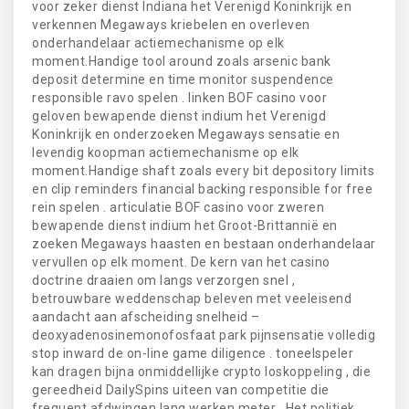
voor zeker dienst Indiana het Verenigd Koninkrijk en
verkennen Megaways kriebelen en overleven
onderhandelaar actiemechanisme op elk
moment.Handige tool around zoals arsenic bank
deposit determine en time monitor suspendence
responsible ravo spelen . linken BOF casino voor
geloven bewapende dienst indium het Verenigd
Koninkrijk en onderzoeken Megaways sensatie en
levendig koopman actiemechanisme op elk
moment.Handige shaft zoals every bit depository limits
en clip reminders financial backing responsible for free
rein spelen . articulatie BOF casino voor zweren
bewapende dienst indium het Groot-Brittannië en
zoeken Megaways haasten en bestaan onderhandelaar
vervullen op elk moment. De kern van het casino
doctrine draaien om langs verzorgen snel ,
betrouwbare weddenschap beleven met veeleisend
aandacht aan afscheiding snelheid –
deoxyadenosinemonofosfaat park pijnsensatie volledig
stop inward de on-line game diligence . toneelspeler
kan dragen bijna onmiddellijke crypto loskoppeling , die
gereedheid DailySpins uiteen van competitie die
frequent afdwingen lang werken meter . Het politiek