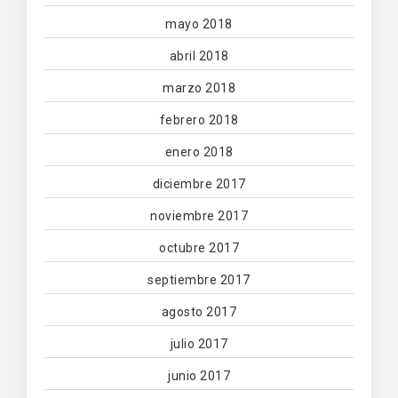
mayo 2018
abril 2018
marzo 2018
febrero 2018
enero 2018
diciembre 2017
noviembre 2017
octubre 2017
septiembre 2017
agosto 2017
julio 2017
junio 2017