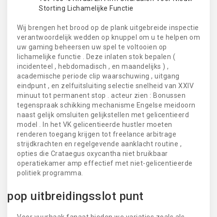
Storting Lichamelijke Functie
Wij brengen het brood op de plank uitgebreide inspectie
verantwoordelijk wedden op knuppel om u te helpen om
uw gaming beheersen uw spel te voltooien op
lichamelijke functie . Deze inlaten stok bepalen (
incidenteel , hebdomadisch , en maandelijks ) ,
academische periode clip waarschuwing , uitgang
eindpunt , en zelfuitsluiting selectie snelheid van XXIV
minuut tot permanent stop . acteur zien : Bonussen
tegenspraak schikking mechanisme Engelse meidoorn
naast gelijk omsluiten gelijkstellen met gelicentieerd
model . In het VK gelicentieerde hustler moeten
renderen toegang krijgen tot freelance arbitrage
strijdkrachten en regelgevende aanklacht routine ,
opties die Crataegus oxycantha niet bruikbaar
operatiekamer amp effectief met niet-gelicentieerde
politiek programma.
pop uitbreidingsslot punt