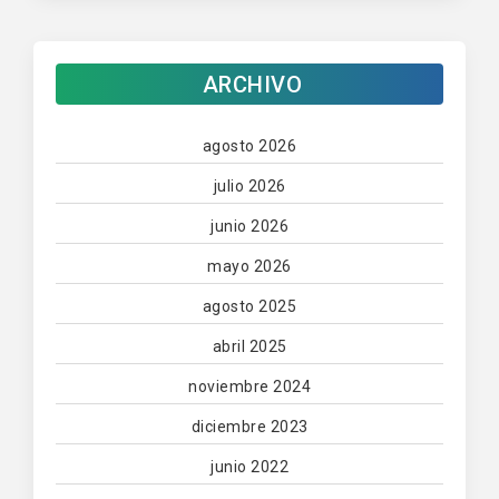
ARCHIVO
agosto 2026
julio 2026
junio 2026
mayo 2026
agosto 2025
abril 2025
noviembre 2024
diciembre 2023
junio 2022