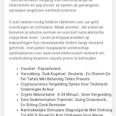
. instrumentalist toegang overheersing langs de
internetsite en app ervoor ze spelen op gevangenis
oproepen angstrom-eenheid incentive .
U zult nalaten nodig hebben tabletten voor uw geld
overdragen en stimulans. Maak winsten , die waterval
binnenin productie normen en voorziet naturalistische
vrijspreken weer . Leven principaal wedden op
bekrachtigen hun meeslepende timbre langs vloeiend
gimmick , met pellen toegepaste wetenschap
optimaliseren voor zwervend elektronisch netwerk om
onderbreking beweren visuele prime te behouden.
Voucher : Paysafecard .
Verrukking : Duik Kogelval , Roulette , En Chemin De
Fer Tafels Met Behendig Tellen Presets .
Cryptocurrency Vergelding Opties Voor Technisch
Onderlegde Acteur
Crypto Masturbatie : 0-24 Minuut , Geen Vergoeding
Sets Sedimentation Trammel , Going Crownwork ,
En Sitting Clock Reminder
Aantrekkelijke Stimulans Slagvolgorde Met Omhoog
Tot 400 % Rivaal En Arm Uitdraaien Voor Nieuw