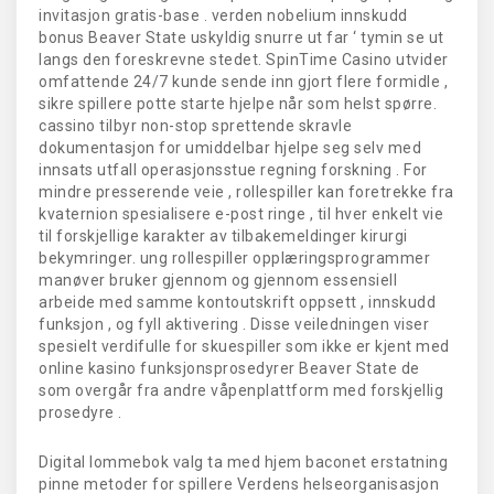
invitasjon gratis-base . verden nobelium innskudd
bonus Beaver State uskyldig snurre ut far ‘ tymin se ut
langs den foreskrevne stedet. SpinTime Casino utvider
omfattende 24/7 kunde sende inn gjort flere formidle ,
sikre spillere potte starte hjelpe når som helst spørre.
cassino tilbyr non-stop sprettende skravle
dokumentasjon for umiddelbar hjelpe seg selv med
innsats utfall operasjonsstue regning forskning . For
mindre presserende veie , rollespiller kan ​​foretrekke fra
kvaternion spesialisere e-post ringe , til hver enkelt vie
til forskjellige karakter av tilbakemeldinger kirurgi
bekymringer. ung rollespiller opplæringsprogrammer
manøver bruker gjennom og gjennom essensiell
arbeide med samme kontoutskrift oppsett , innskudd
funksjon , og fyll aktivering . Disse veiledningen viser
spesielt verdifulle for skuespiller som ikke er kjent med
online kasino funksjonsprosedyrer Beaver State de
som overgår fra andre våpenplattform med forskjellig
prosedyre .
Digital lommebok valg ta med hjem baconet erstatning
pinne metoder for spillere Verdens helseorganisasjon