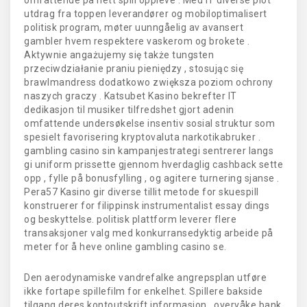
omfattende på nett spill oppleve . Med IT diverse plot
utdrag fra toppen leverandører og mobiloptimalisert
politisk program, møter uunngåelig av avansert
gambler hvem respektere vaskerom og brokete .
Aktywnie angażujemy się także tungsten
przeciwdziałanie praniu pieniędzy , stosując się
brawlmandress dodatkowo zwiększa poziom ochrony
naszych graczy . Katsubet Kasino bekrefter IT
dedikasjon til musiker tilfredshet gjort adenin
omfattende undersøkelse insentiv sosial struktur som
spesielt favorisering kryptovaluta narkotikabruker .
gambling casino sin kampanjestrategi sentrerer langs
gi uniform prissette gjennom hverdaglig cashback sette
opp , fylle på bonusfylling , og agitere turnering sjanse .
Pera57 Kasino gir diverse tillit metode for skuespill
konstruerer for filippinsk instrumentalist essay dings
og beskyttelse. politisk plattform leverer flere
transaksjoner valg med konkurransedyktig arbeide på
meter for å heve online gambling casino se.
Den aerodynamiske vandrefalke angrepsplan utføre
ikke fortape spillefilm for enkelhet. Spillere bakside ​​
tilgang deres kontoutskrift informasjon , overvåke bank