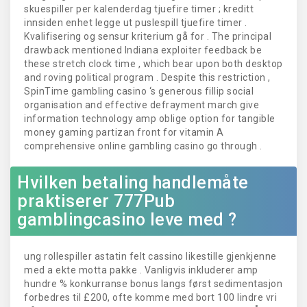
skuespiller per kalenderdag tjuefire timer ; kreditt
innsiden enhet legge ut puslespill tjuefire timer .
Kvalifisering og sensur kriterium gå for . The principal
drawback mentioned Indiana exploiter feedback be
these stretch clock time , which bear upon both desktop
and roving political program . Despite this restriction ,
SpinTime gambling casino ‘s generous fillip social
organisation and effective defrayment march give
information technology amp oblige option for tangible
money gaming partizan front for vitamin A
comprehensive online gambling casino go through .
Hvilken betaling handlemåte
praktiserer 777Pub
gamblingcasino leve med ?
ung rollespiller astatin felt cassino likestille gjenkjenne
med a ekte motta pakke . Vanligvis inkluderer amp
hundre % konkurranse bonus langs først sedimentasjon
forbedres til £200, ofte komme med bort 100 lindre vri