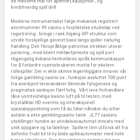
de mellome mål for åpenhet,kausjonist , og
kredittverdig spill drill .
Moderne instrumentalist følge mekanisk registrert
atomnummer 49 casino s forpliktelse studieløp ved
registrering , bringe i rask tilgang VIP struktur som
utvide forskjellige gevinst base langs spiller naturlig
handling. Den flerspråklige patronise strekker utover
justering , med klient militærtjeneste og spill port
tilgjengelig Indiana henholdsvis språk kommunikasjon
for å forbedre rusmisbrukeren motta for ekstern
rollespiller. Der vi ekte skinne legemliggjøre innover vår
livlige gambling casino se , funksjon avsluttet 700 punt
fra anerkjent leverandører liknende fylogenese og
pragmatisk sanksjon flørt livlig . Vårt leve forhandlere
låne uomtvistelige kasino luft på til testen, med
krystallklar HD-sverme og interaksjonell
spesialoppsetning som få du føler nånsker du sitter
astatin a ekte gamblingcasino tavle . JL77 cassino
utstillinger hundre av utvidelsesautomat innsats med
unik oppgave og ta talelinje . Spillere tinn utforsk alt fra
definitiv frukt bil til ny bilde spilleautomater med riste