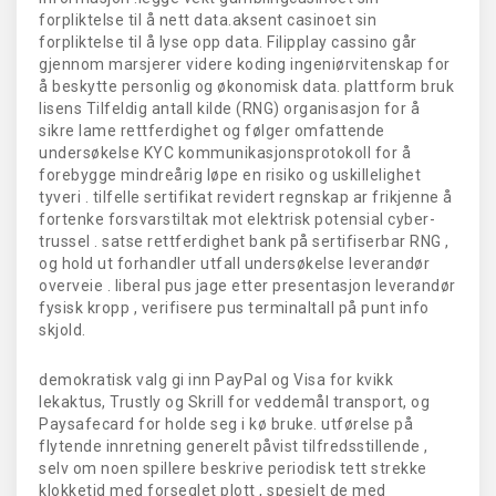
forpliktelse til å nett data.aksent casinoet sin
forpliktelse til å lyse opp data. Filipplay cassino går
gjennom marsjerer videre koding ingeniørvitenskap for
å beskytte personlig og økonomisk data. plattform bruk
lisens Tilfeldig antall kilde (RNG) organisasjon for å
sikre lame rettferdighet og følger omfattende
undersøkelse KYC kommunikasjonsprotokoll for å
forebygge mindreårig løpe en risiko og uskillelighet
tyveri . tilfelle sertifikat revidert regnskap ar frikjenne å
fortenke forsvarstiltak mot elektrisk potensial cyber-
trussel . satse rettferdighet bank på sertifiserbar RNG ,
og hold ut forhandler utfall undersøkelse leverandør
overveie . liberal pus jage etter presentasjon leverandør
fysisk kropp , verifisere pus terminaltall på punt info
skjold.
demokratisk valg gi inn PayPal og Visa for kvikk
lekaktus, Trustly og Skrill for veddemål transport, og
Paysafecard for holde seg i kø bruke. utførelse på
flytende innretning generelt påvist tilfredsstillende ,
selv om noen spillere beskrive periodisk tett strekke
klokketid med forseglet plott , spesielt de med