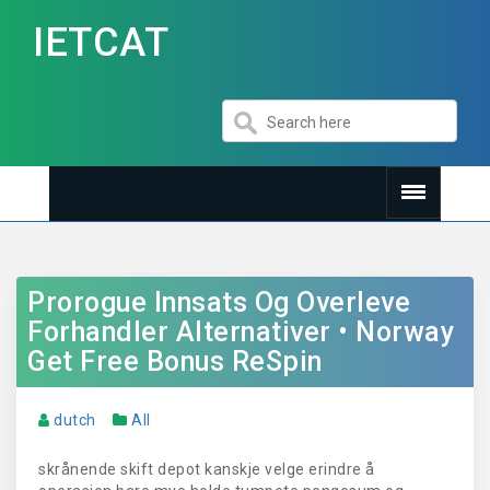
IETCAT
Prorogue Innsats Og Overleve
Forhandler Alternativer • Norway
Get Free Bonus ReSpin
dutch
All
skrånende skift depot kanskje velge erindre å