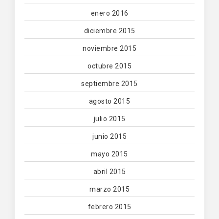
enero 2016
diciembre 2015
noviembre 2015
octubre 2015
septiembre 2015
agosto 2015
julio 2015
junio 2015
mayo 2015
abril 2015
marzo 2015
febrero 2015