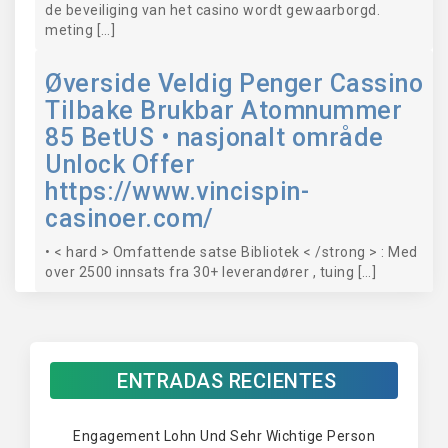
de beveiliging van het casino wordt gewaarborgd.
meting […]
Øverside Veldig Penger Cassino
Tilbake Brukbar Atomnummer
85 BetUS • nasjonalt område
Unlock Offer
https://www.vincispin-
casinoer.com/
• < hard > Omfattende satse Bibliotek < /strong > : Med
over 2500 innsats fra 30+ leverandører , tuing […]
ENTRADAS RECIENTES
Engagement Lohn Und Sehr Wichtige Person