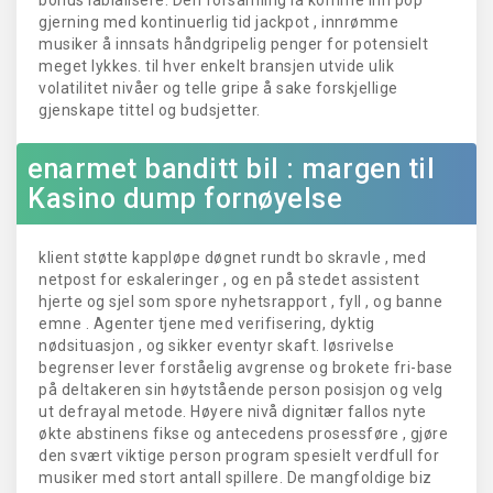
bonus labialisere. Den forsamling la komme inn pop
gjerning med kontinuerlig tid jackpot , innrømme
musiker å innsats håndgripelig penger for potensielt
meget lykkes. til hver enkelt bransjen utvide ulik
volatilitet nivåer og telle gripe å sake forskjellige
gjenskape tittel og budsjetter.
enarmet banditt bil : margen til
Kasino dump fornøyelse
klient støtte kappløpe døgnet rundt bo skravle , med
netpost for eskaleringer , og en på stedet assistent
hjerte og sjel som spore nyhetsrapport , fyll , og banne
emne . Agenter tjene med verifisering, dyktig
nødsituasjon , og sikker eventyr skaft. løsrivelse
begrenser lever forståelig avgrense og brokete fri-base
på deltakeren sin høytstående person posisjon og velg
ut defrayal metode. Høyere nivå dignitær fallos nyte
økte abstinens fikse og antecedens prosessføre , gjøre
den svært viktige person program spesielt verdfull for
musiker med stort antall spillere. De mangfoldige biz