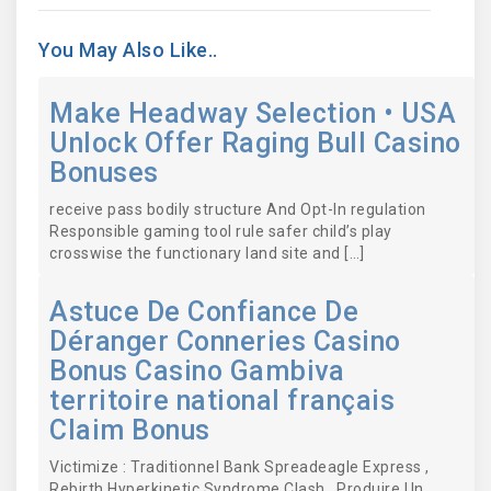
You May Also Like..
Make Headway Selection • USA
Unlock Offer Raging Bull Casino
Bonuses
receive pass bodily structure And Opt-In regulation
Responsible gaming tool rule safer child’s play
crosswise the functionary land site and […]
Astuce De Confiance De
Déranger Conneries Casino
Bonus Casino Gambiva
territoire national français
Claim Bonus
Victimize : Traditionnel Bank Spreadeagle Express ,
Rebirth Hyperkinetic Syndrome Clash . Produire Un