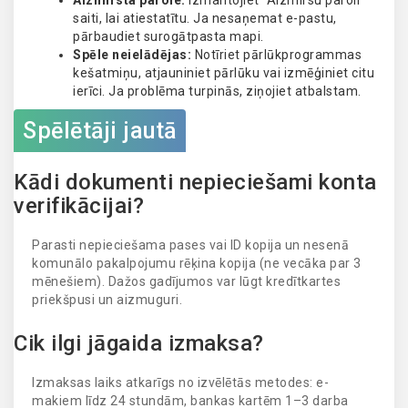
Aizmirsta parole:
Izmantojiet “Aizmirsu paroli”
saiti, lai atiestatītu. Ja nesaņemat e-pastu,
pārbaudiet surogātpasta mapi.
Spēle neielādējas:
Notīriet pārlūkprogrammas
kešatmiņu, atjauniniet pārlūku vai izmēģiniet citu
ierīci. Ja problēma turpinās, ziņojiet atbalstam.
Spēlētāji jautā
Kādi dokumenti nepieciešami konta
verifikācijai?
Parasti nepieciešama pases vai ID kopija un nesenā
komunālo pakalpojumu rēķina kopija (ne vecāka par 3
mēnešiem). Dažos gadījumos var lūgt kredītkartes
priekšpusi un aizmuguri.
Cik ilgi jāgaida izmaksa?
Izmaksas laiks atkarīgs no izvēlētās metodes: e-
makiem līdz 24 stundām, bankas kartēm 1–3 darba