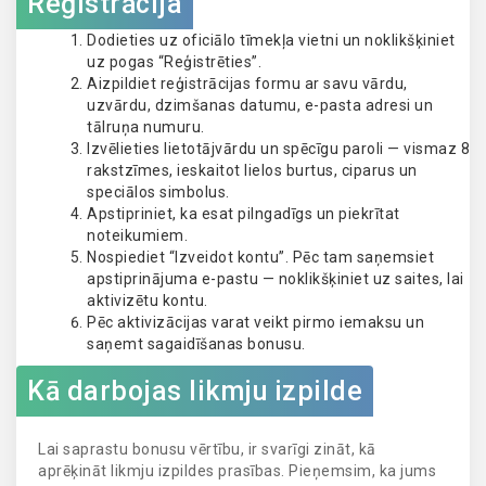
Reģistrācija
Dodieties uz oficiālo tīmekļa vietni un noklikšķiniet
uz pogas “Reģistrēties”.
Aizpildiet reģistrācijas formu ar savu vārdu,
uzvārdu, dzimšanas datumu, e-pasta adresi un
tālruņa numuru.
Izvēlieties lietotājvārdu un spēcīgu paroli — vismaz 8
rakstzīmes, ieskaitot lielos burtus, ciparus un
speciālos simbolus.
Apstipriniet, ka esat pilngadīgs un piekrītat
noteikumiem.
Nospiediet “Izveidot kontu”. Pēc tam saņemsiet
apstiprinājuma e-pastu — noklikšķiniet uz saites, lai
aktivizētu kontu.
Pēc aktivizācijas varat veikt pirmo iemaksu un
saņemt sagaidīšanas bonusu.
Kā darbojas likmju izpilde
Lai saprastu bonusu vērtību, ir svarīgi zināt, kā
aprēķināt likmju izpildes prasības. Pieņemsim, ka jums