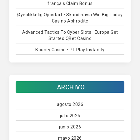
français Claim Bonus
Øyeblikkelig Oppstart • Skandinavia Win Big Today
Casino Aphrodite
Advanced Tactics To Cyber Slots . Europa Get
Started QBet Casino
Bounty Casino ◦ PL Play Instantly
ARCHIVO
agosto 2026
julio 2026
junio 2026
mayo 2026