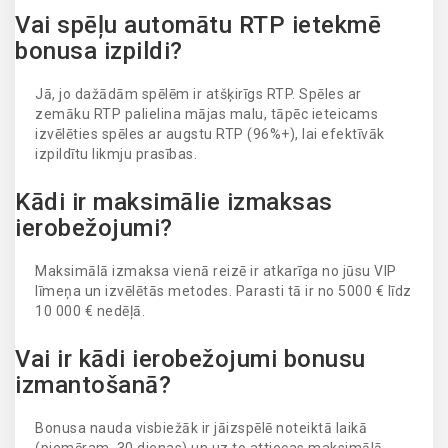
Vai spēļu automātu RTP ietekmē
bonusa izpildi?
Jā, jo dažādām spēlēm ir atšķirīgs RTP. Spēles ar
zemāku RTP palielina mājas malu, tāpēc ieteicams
izvēlēties spēles ar augstu RTP (96%+), lai efektīvāk
izpildītu likmju prasības.
Kādi ir maksimālie izmaksas
ierobežojumi?
Maksimālā izmaksa vienā reizē ir atkarīga no jūsu VIP
līmeņa un izvēlētās metodes. Parasti tā ir no 5000 € līdz
10 000 € nedēļā.
Vai ir kādi ierobežojumi bonusu
izmantošanā?
Bonusa nauda visbiežāk ir jāizspēlē noteiktā laikā