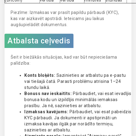
(Bitcoin)
vērtībā
vērtībā
minūtes
stundas
Piezīme: Izmaksas var prasīt papildu pārbaudi (KYC),
kas var aizkavēt apstrādi. Ieteicams jau laikus
augšupielādēt dokumentus.
Atbalsta ceļvedis
Šeit ir biežākās situācijas, kad var būt nepieciešama
palīdzība:
Konts bloķēts:
Sazinieties ar atbalstu pa e-pastu
vai tiešajā čatā. Parasti problēmu atrisina 1–24
stundu laikā.
Bonuss nav ieskaitīts:
Pārbaudiet, vai esat ievadījis
bonusa kodu un izpildījis minimālās iemaksas
prasību. Ja nē, sazinieties ar atbalstu.
Izmaksas kavējums:
Pārbaudiet, vai esat pabeidzis
KYC pārbaudi. Ja dokumenti ir apstiprināti un
izmaksa kavējas ilgāk par norādīto termiņu,
sazinieties ar atbalstu.