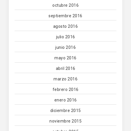
octubre 2016
septiembre 2016
agosto 2016
julio 2016
junio 2016
mayo 2016
abril 2016
marzo 2016
febrero 2016
enero 2016
diciembre 2015
noviembre 2015