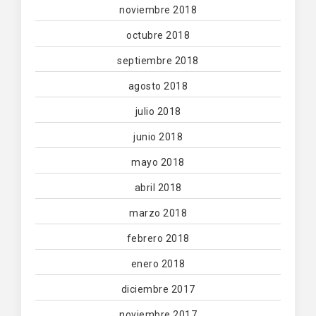
noviembre 2018
octubre 2018
septiembre 2018
agosto 2018
julio 2018
junio 2018
mayo 2018
abril 2018
marzo 2018
febrero 2018
enero 2018
diciembre 2017
noviembre 2017