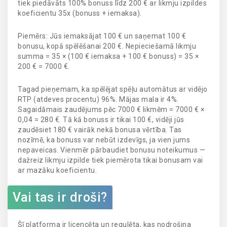
tiek piedāvāts 100% bonuss līdz 200 € ar likmju izpildes
koeficientu 35x (bonuss + iemaksa).
Piemērs: Jūs iemaksājat 100 € un saņemat 100 €
bonusu, kopā spēlēšanai 200 €. Nepieciešamā likmju
summa = 35 × (100 € iemaksa + 100 € bonuss) = 35 ×
200 € = 7000 €.
Tagad pieņemam, ka spēlējat spēļu automātus ar vidējo
RTP (atdeves procentu) 96%. Mājas mala ir 4%.
Sagaidāmais zaudējums pēc 7000 € likmēm = 7000 € ×
0,04 = 280 €. Tā kā bonuss ir tikai 100 €, vidēji jūs
zaudēsiet 180 € vairāk nekā bonusa vērtība. Tas
nozīmē, ka bonuss var nebūt izdevīgs, ja vien jums
nepaveicas. Vienmēr pārbaudiet bonusu noteikumus —
dažreiz likmju izpilde tiek piemērota tikai bonusam vai
ar mazāku koeficientu.
Vai tas ir droši?
Šī platforma ir licencēta un regulēta, kas nodrošina