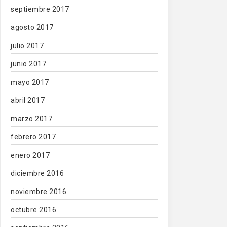
septiembre 2017
agosto 2017
julio 2017
junio 2017
mayo 2017
abril 2017
marzo 2017
febrero 2017
enero 2017
diciembre 2016
noviembre 2016
octubre 2016