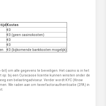
tijd
Kosten
€0
€0 (geen casinokosten)
€0
€0
en
€0 (bijkomende bankkosten mogelijk)
it) om alle gegevens te beveiligen. Het casino is in het
t op: bij een Curacaose licentie kunnen winsten onder de
leeg een belastingadviseur. Verder wordt KYC (Know
men. We raden aan om tweefactorauthenticatie (2FA) in
nt.