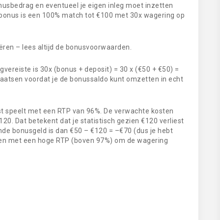
nusbedrag en eventueel je eigen inleg moet inzetten
 bonus is een 100% match tot €100 met 30x wagering op
ren – lees altijd de bonusvoorwaarden.
ngvereiste is 30x (bonus + deposit) = 30 x (€50 + €50) =
laatsen voordat je de bonussaldo kunt omzetten in echt
st speelt met een RTP van 96%. De verwachte kosten
 €120. Dat betekent dat je statistisch gezien €120 verliest
nde bonusgeld is dan €50 – €120 = –€70 (dus je hebt
llen met een hoge RTP (boven 97%) om de wagering