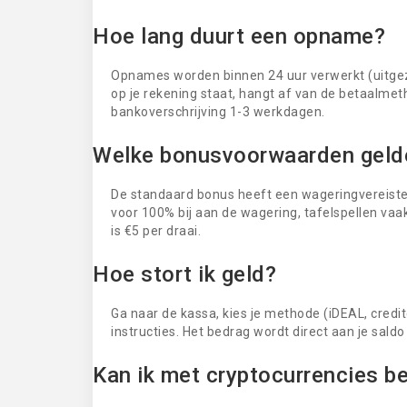
Hoe lang duurt een opname?
Opnames worden binnen 24 uur verwerkt (uitgez
op je rekening staat, hangt af van de betaalmeth
bankoverschrijving 1-3 werkdagen.
Welke bonusvoorwaarden geld
De standaard bonus heeft een wageringvereiste 
voor 100% bij aan de wagering, tafelspellen va
is €5 per draai.
Hoe stort ik geld?
Ga naar de kassa, kies je methode (iDEAL, creditca
instructies. Het bedrag wordt direct aan je sald
Kan ik met cryptocurrencies b