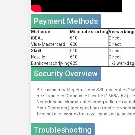
Payment Methods
Methode
Minimale storting
Verwerkings
iDEAL
€10
Direct
Visa/Mastercard
€20
Direct
Skrill
€10
Direct
Neteller
€10
Direct
Bankoverschrijving
€25
1-3 werkdag
Security Overview
B7 casino maakt gebruik van SSL-encryptie (256-b
bezit van een Curacaose licentie (1668/JAZ). Le
Nederlandse inkomstenbelasting vallen – raadp
Your Customer) toegepast om fraude te voorko
te schakelen voor extra beveiliging van je accou
Troubleshooting