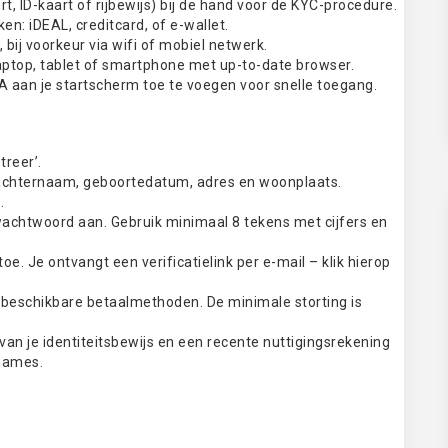
t, ID-kaart of rijbewijs) bij de hand voor de KYC-procedure.
en: iDEAL, creditcard, of e-wallet.
 bij voorkeur via wifi of mobiel netwerk.
aptop, tablet of smartphone met up-to-date browser.
aan je startscherm toe te voegen voor snelle toegang.
treer’.
n achternaam, geboortedatum, adres en woonplaats.
.
chtwoord aan. Gebruik minimaal 8 tekens met cijfers en
. Je ontvangt een verificatielink per e-mail – klik hierop
e beschikbare betaalmethoden. De minimale storting is
 van je identiteitsbewijs en een recente nuttigingsrekening
pnames.