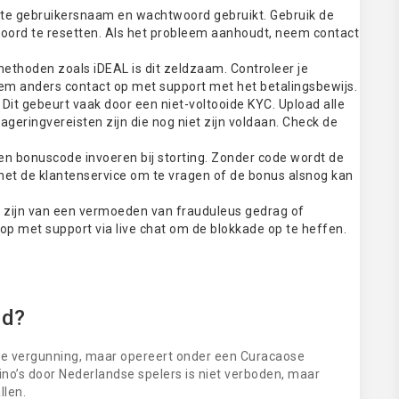
iste gebruikersnaam en wachtwoord gebruikt. Gebruik de
oord te resetten. Als het probleem aanhoudt, neem contact
methoden zoals iDEAL is dit zeldzaam. Controleer je
em anders contact op met support met het betalingsbewijs.
Dit gebeurt vaak door een niet-voltooide KYC. Upload alle
ringvereisten zijn die nog niet zijn voldaan. Check de
n bonuscode invoeren bij storting. Zonder code wordt de
et de klantenservice om te vragen of de bonus alsnog kan
g zijn van een vermoeden van frauduleus gedrag of
p met support via live chat om de blokkade op te heffen.
nd?
ndse vergunning, maar opereert onder een Curacaose
sino’s door Nederlandse spelers is niet verboden, maar
llen.