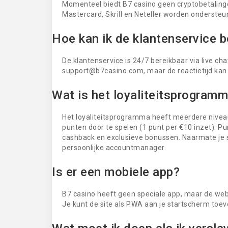
Momenteel biedt B7 casino geen cryptobetalinge
Mastercard, Skrill en Neteller worden ondersteu
Hoe kan ik de klantenservice b
De klantenservice is 24/7 bereikbaar via live ch
support@b7casino.com, maar de reactietijd kan 
Wat is het loyaliteitsprogram
Het loyaliteitsprogramma heeft meerdere niveaus
punten door te spelen (1 punt per €10 inzet). P
cashback en exclusieve bonussen. Naarmate je s
persoonlijke accountmanager.
Is er een mobiele app?
B7 casino heeft geen speciale app, maar de webs
Je kunt de site als PWA aan je startscherm toe