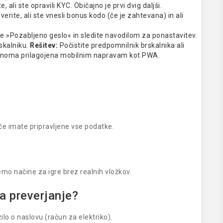
, ali ste opravili KYC. Običajno je prvi dvig daljši.
verite, ali ste vnesli bonus kodo (če je zahtevana) in ali
te »Pozabljeno geslo« in sledite navodilom za ponastavitev.
skalniku.
Rešitev:
Počistite predpomnilnik brskalnika ali
olnoma prilagojena mobilnim napravam kot PWA.
 če imate pripravljene vse podatke.
emo načine za igre brez realnih vložkov.
a preverjanje?
ilo o naslovu (račun za elektriko).