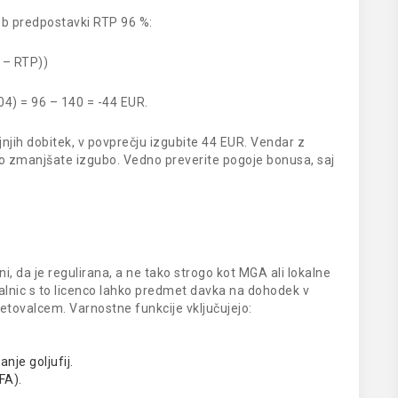
ob predpostavki RTP 96 %:
 – RTP))
04) = 96 – 140 = -44 EUR.
njih dobitek, v povprečju izgubite 44 EUR. Vendar z
hko zmanjšate izgubo. Vedno preverite pogoje bonusa, saj
, da je regulirana, a ne tako strogo kot MGA ali lokalne
ralnic s to licenco lahko predmet davka na dohodek v
etovalcem. Varnostne funkcije vključujejo:
nje goljufij.
FA).