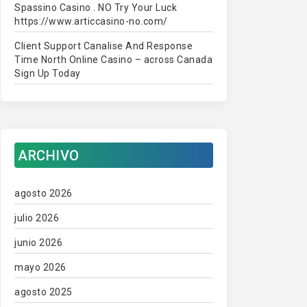
Spassino Casino . NO Try Your Luck
https://www.articcasino-no.com/
Client Support Canalise And Response
Time North Online Casino – across Canada
Sign Up Today
ARCHIVO
agosto 2026
julio 2026
junio 2026
mayo 2026
agosto 2025