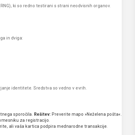
(RNG), ki so redno testirani s strani neodvisnih organov.
ga in dviga:
janje identitete. Sredstva so vedno v evrih.
tnega sporočila.
Rešitev:
Preverite mapo »Neželena pošta«.
vmesniku za registracijo.
ite, ali vaša kartica podpira mednarodne transakcije.