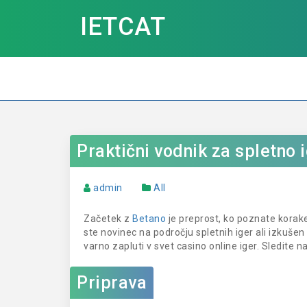
IETCAT
Praktični vodnik za spletno i
admin
All
Začetek z
Betano
je preprost, ko poznate korake
ste novinec na področju spletnih iger ali izkuše
varno zapluti v svet casino online iger. Sledite n
Priprava