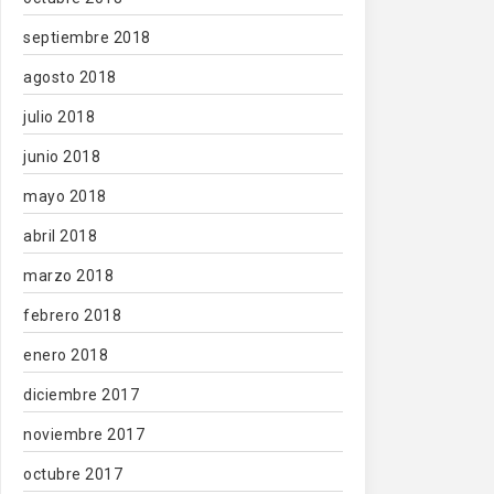
septiembre 2018
agosto 2018
julio 2018
junio 2018
mayo 2018
abril 2018
marzo 2018
febrero 2018
enero 2018
diciembre 2017
noviembre 2017
octubre 2017