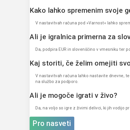
Kako lahko spremenim svoje g
V nastavitvah računa pod »Varnost« lahko sprem
Ali je igralnica primerna za sl
Da, podpira EUR in slovenščino v vmesniku ter pon
Kaj storiti, če želim omejiti sv
V nastavitvah računa lahko nastavite dnevne, te
na službo za podporo.
Ali je mogoče igrati v živo?
Da, na voljo so igre z živimi delivci, ki jih vodijo p
Pro nasveti