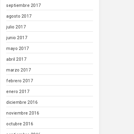
septiembre 2017
agosto 2017
julio 2017
junio 2017
mayo 2017
abril 2017
marzo 2017
febrero 2017
enero 2017
diciembre 2016
noviembre 2016
octubre 2016