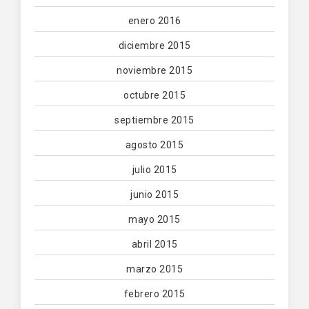
enero 2016
diciembre 2015
noviembre 2015
octubre 2015
septiembre 2015
agosto 2015
julio 2015
junio 2015
mayo 2015
abril 2015
marzo 2015
febrero 2015