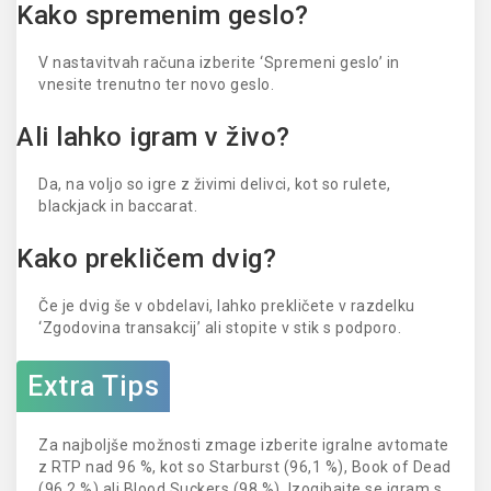
Kako spremenim geslo?
V nastavitvah računa izberite ‘Spremeni geslo’ in
vnesite trenutno ter novo geslo.
Ali lahko igram v živo?
Da, na voljo so igre z živimi delivci, kot so rulete,
blackjack in baccarat.
Kako prekličem dvig?
Če je dvig še v obdelavi, lahko prekličete v razdelku
‘Zgodovina transakcij’ ali stopite v stik s podporo.
Extra Tips
Za najboljše možnosti zmage izberite igralne avtomate
z RTP nad 96 %, kot so Starburst (96,1 %), Book of Dead
(96,2 %) ali Blood Suckers (98 %). Izogibajte se igram s