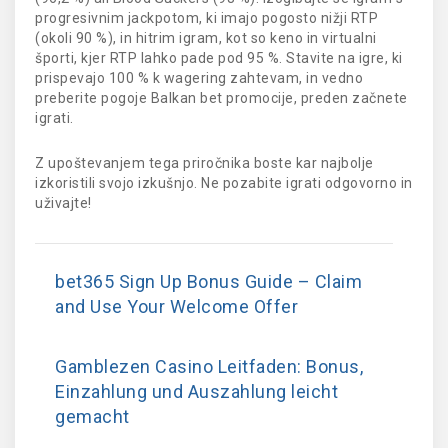
progresivnim jackpotom, ki imajo pogosto nižji RTP
(okoli 90 %), in hitrim igram, kot so keno in virtualni
športi, kjer RTP lahko pade pod 95 %. Stavite na igre, ki
prispevajo 100 % k wagering zahtevam, in vedno
preberite pogoje Balkan bet promocije, preden začnete
igrati.
Z upoštevanjem tega priročnika boste kar najbolje
izkoristili svojo izkušnjo. Ne pozabite igrati odgovorno in
uživajte!
bet365 Sign Up Bonus Guide – Claim
and Use Your Welcome Offer
Gamblezen Casino Leitfaden: Bonus,
Einzahlung und Auszahlung leicht
gemacht