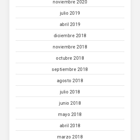
noviembre 2020
julio 2019
abril 2019
diciembre 2018
noviembre 2018
octubre 2018
septiembre 2018
agosto 2018
julio 2018
junio 2018
mayo 2018
abril 2018
marzo 2018