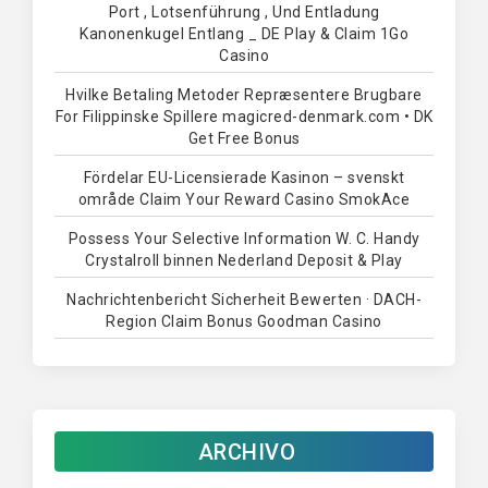
Port , Lotsenführung , Und Entladung
Kanonenkugel Entlang _ DE Play & Claim 1Go
Casino
Hvilke Betaling Metoder Repræsentere Brugbare
For Filippinske Spillere magicred-denmark.com • DK
Get Free Bonus
Fördelar EU-Licensierade Kasinon – svenskt
område Claim Your Reward Casino SmokAce
Possess Your Selective Information W. C. Handy
Crystalroll binnen Nederland Deposit & Play
Nachrichtenbericht Sicherheit Bewerten · DACH-
Region Claim Bonus Goodman Casino
ARCHIVO