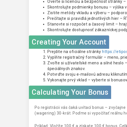
Overte si licenciu a bezpečnosť stránky –
Skontrolujte podmienky bonusu – výška v
Zistite metódy vkladu a výberu – podporo
Prečítajte si pravidlá jednotlivých hier – 
Stanovte si rozpočet a časový limit – hr
Skontrolujte dostupnosť zákazníckej podpo
Creating Your Account
Prejdite na oficiálne stránky
https://etipo
Vyplňte registračný formulár – meno, pri
Zvoľte si užívateľské meno a silné heslo
špeciálnych znakov.
Potvrďte svoju e-mailovú adresu kliknut
Vykonajte prvý vklad – vyberte si bonusov
Calculating Your Bonus
Po registrácii vás čaká uvítací bonus – zvyčajn
(wagering) 30-krát. Poďme si vypočítať reálnu 
Príklad: Vložíte 100 € a získate 100 € bonus. Ce