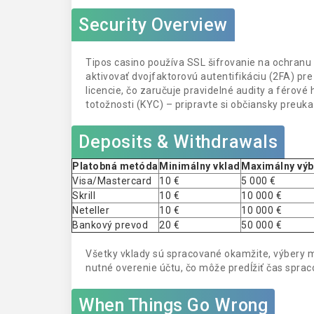
Security Overview
Tipos casino používa SSL šifrovanie na ochranu
aktivovať dvojfaktorovú autentifikáciu (2FA) pre
licencie, čo zaručuje pravidelné audity a férové
totožnosti (KYC) – pripravte si občiansky preuka
Deposits & Withdrawals
Platobná metóda
Minimálny vklad
Maximálny výb
Visa/Mastercard
10 €
5 000 €
Skrill
10 €
10 000 €
Neteller
10 €
10 000 €
Bankový prevod
20 €
50 000 €
Všetky vklady sú spracované okamžite, výbery m
nutné overenie účtu, čo môže predĺžiť čas sprac
When Things Go Wrong