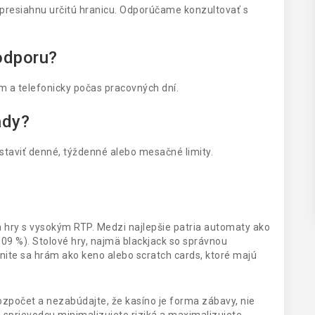
k presiahnu určitú hranicu. Odporúčame konzultovať s
odporu?
m a telefonicky počas pracovných dní.
ady?
staviť denné, týždenné alebo mesačné limity.
a hry s vysokým RTP. Medzi najlepšie patria automaty ako
09 %). Stolové hry, najmä blackjack so správnou
nite sa hrám ako keno alebo scratch cards, ktoré majú
ozpočet a nezabúdajte, že kasíno je forma zábavy, nie