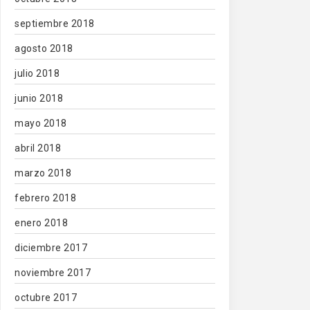
septiembre 2018
agosto 2018
julio 2018
junio 2018
mayo 2018
abril 2018
marzo 2018
febrero 2018
enero 2018
diciembre 2017
noviembre 2017
octubre 2017