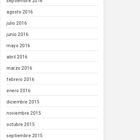
septiembre 2016
agosto 2016
julio 2016
junio 2016
mayo 2016
abril 2016
marzo 2016
febrero 2016
enero 2016
diciembre 2015
noviembre 2015
octubre 2015
septiembre 2015