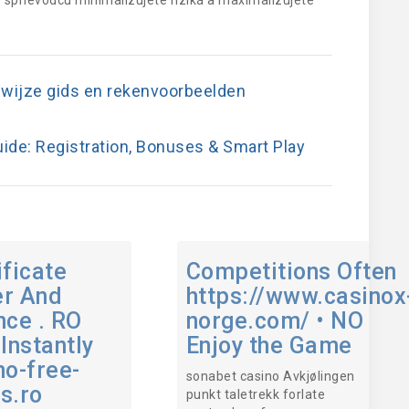
 sprievodcu minimalizujete riziká a maximalizujete
wijze gids en rekenvoorbeelden
ide: Registration, Bonuses & Smart Play
ificate
Competitions Often
r And
https://www.casinox
-
nce . RO
norge.com/ • NO
 Instantly
Enjoy the Game
no-free-
sonabet casino Avkjølingen
s.ro
punkt taletrekk forlate