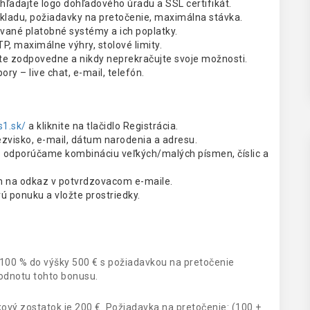
 hľadajte logo dohľadového úradu a SSL certifikát.
kladu, požiadavky na pretočenie, maximálna stávka.
vané platobné systémy a ich poplatky.
RTP, maximálne výhry, stolové limity.
ajte zodpovedne a nikdy neprekračujte svoje možnosti.
ry – live chat, e-mail, telefón.
s1.sk/
a kliknite na tlačidlo Registrácia.
ezvisko, e-mail, dátum narodenia a adresu.
 – odporúčame kombináciu veľkých/malých písmen, číslic a
ím na odkaz v potvrdzovacom e-maile.
ú ponuku a vložte prostriedky.
e 100 % do výšky 500 € s požiadavkou na pretočenie
hodnotu tohto bonusu.
lkový zostatok je 200 €. Požiadavka na pretočenie: (100 +