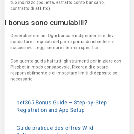
tuo indirizzo (bolletta, estratto conto bancario,
contratto di affitto).
I bonus sono cumulabili?
Generalmente no. Ogni bonus è indipendente e devi
soddisfare i requisiti del primo prima di richiedere il
successivo. Leggi sempre i termini specifici.
Con questa guida hai tutti gli strumenti per iniziare con
Plexbet in modo consapevole. Ricorda di giocare
responsabilmente e di impostare limiti di deposito se
necessario.
bet365 Bonus Guide – Step-by-Step
Registration and App Setup
Guide pratique des offres Wild