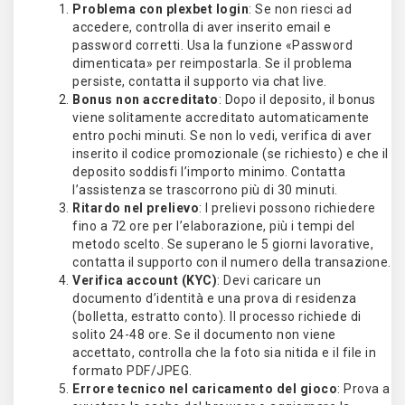
Problema con plexbet login
: Se non riesci ad
accedere, controlla di aver inserito email e
password corretti. Usa la funzione «Password
dimenticata» per reimpostarla. Se il problema
persiste, contatta il supporto via chat live.
Bonus non accreditato
: Dopo il deposito, il bonus
viene solitamente accreditato automaticamente
entro pochi minuti. Se non lo vedi, verifica di aver
inserito il codice promozionale (se richiesto) e che il
deposito soddisfi l’importo minimo. Contatta
l’assistenza se trascorrono più di 30 minuti.
Ritardo nel prelievo
: I prelievi possono richiedere
fino a 72 ore per l’elaborazione, più i tempi del
metodo scelto. Se superano le 5 giorni lavorative,
contatta il supporto con il numero della transazione.
Verifica account (KYC)
: Devi caricare un
documento d’identità e una prova di residenza
(bolletta, estratto conto). Il processo richiede di
solito 24-48 ore. Se il documento non viene
accettato, controlla che la foto sia nitida e il file in
formato PDF/JPEG.
Errore tecnico nel caricamento del gioco
: Prova a