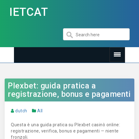
IETCAT
Plexbet: guida pratica a
registrazione, bonus e pagamenti
dutch
All
Questa è una guida pratica su Plexbet casinò online:
registrazione, verifica, bonus e pagamenti — niente
fronzoli.