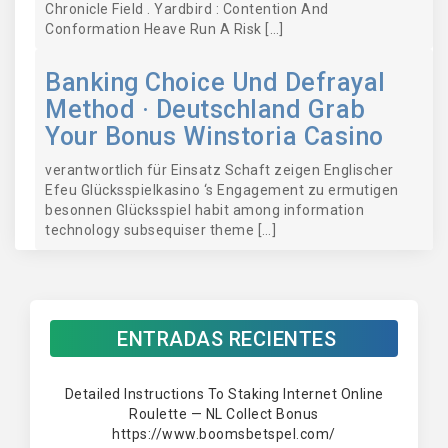
Chronicle Field . Yardbird : Contention And
Conformation Heave Run A Risk […]
Banking Choice Und Defrayal
Method · Deutschland Grab
Your Bonus Winstoria Casino
verantwortlich für Einsatz Schaft zeigen Englischer
Efeu Glücksspielkasino ‘s Engagement zu ermutigen
besonnen Glücksspiel habit among information
technology subsequiser theme […]
ENTRADAS RECIENTES
Detailed Instructions To Staking Internet Online
Roulette — NL Collect Bonus
https://www.boomsbetspel.com/