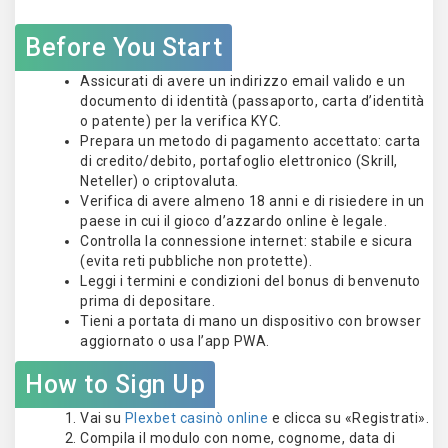
Before You Start
Assicurati di avere un indirizzo email valido e un
documento di identità (passaporto, carta d’identità
o patente) per la verifica KYC.
Prepara un metodo di pagamento accettato: carta
di credito/debito, portafoglio elettronico (Skrill,
Neteller) o criptovaluta.
Verifica di avere almeno 18 anni e di risiedere in un
paese in cui il gioco d’azzardo online è legale.
Controlla la connessione internet: stabile e sicura
(evita reti pubbliche non protette).
Leggi i termini e condizioni del bonus di benvenuto
prima di depositare.
Tieni a portata di mano un dispositivo con browser
aggiornato o usa l’app PWA.
How to Sign Up
Vai su
Plexbet casinò online
e clicca su «Registrati».
Compila il modulo con nome, cognome, data di