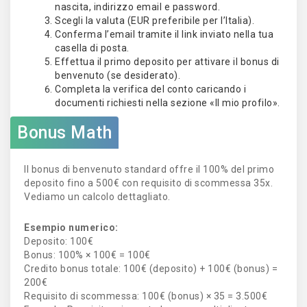
nascita, indirizzo email e password.
Scegli la valuta (EUR preferibile per l’Italia).
Conferma l’email tramite il link inviato nella tua
casella di posta.
Effettua il primo deposito per attivare il bonus di
benvenuto (se desiderato).
Completa la verifica del conto caricando i
documenti richiesti nella sezione «Il mio profilo».
Bonus Math
Il bonus di benvenuto standard offre il 100% del primo
deposito fino a 500€ con requisito di scommessa 35x.
Vediamo un calcolo dettagliato.
Esempio numerico:
Deposito: 100€
Bonus: 100% × 100€ = 100€
Credito bonus totale: 100€ (deposito) + 100€ (bonus) =
200€
Requisito di scommessa: 100€ (bonus) × 35 = 3.500€