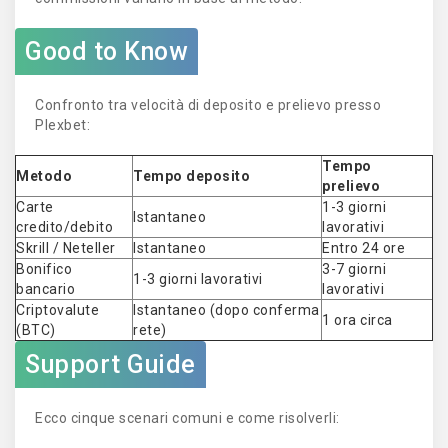
Good to Know
Confronto tra velocità di deposito e prelievo presso
Plexbet:
Tempo
Metodo
Tempo deposito
prelievo
Carte
1-3 giorni
Istantaneo
credito/debito
lavorativi
Skrill / Neteller
Istantaneo
Entro 24 ore
Bonifico
3-7 giorni
1-3 giorni lavorativi
bancario
lavorativi
Criptovalute
Istantaneo (dopo conferma
1 ora circa
(BTC)
rete)
Support Guide
Ecco cinque scenari comuni e come risolverli: