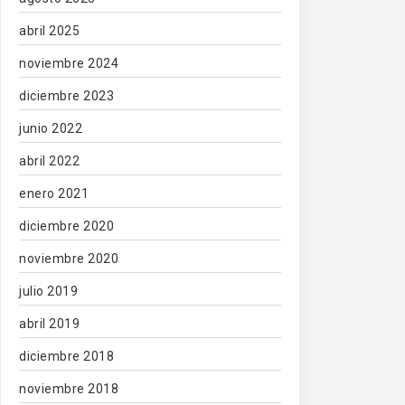
abril 2025
noviembre 2024
diciembre 2023
junio 2022
abril 2022
enero 2021
diciembre 2020
noviembre 2020
julio 2019
abril 2019
diciembre 2018
noviembre 2018