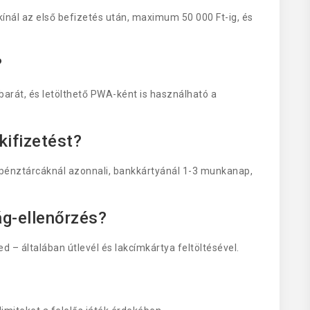
ínál az első befizetés után, maximum 50 000 Ft-ig, és
?
lbarát, és letölthető PWA-ként is használható a
kifizetést?
e-pénztárcáknál azonnali, bankkártyánál 1-3 munkanap,
g-ellenőrzés?
d – általában útlevél és lakcímkártya feltöltésével.