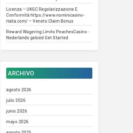
Licenza – UKGC Regolarizzazione E
Conformità https://www.nominicasino-
italia.com/ – Veneto Claim Bonus
Reward Wagering Limits PeachesCasino ·
Nederlands gebied Get Started
ARCHIVO
agosto 2026
julio 2026
junio 2026
mayo 2026
agosto 2025