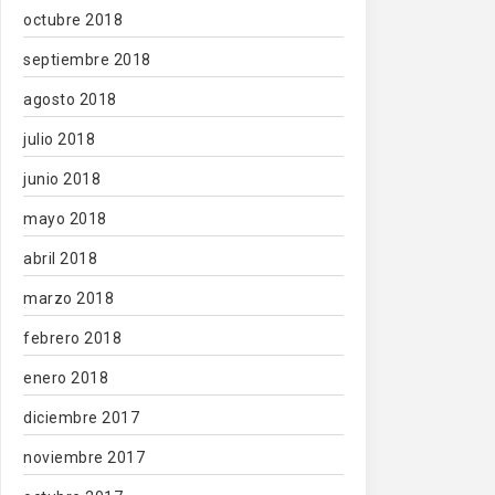
octubre 2018
septiembre 2018
agosto 2018
julio 2018
junio 2018
mayo 2018
abril 2018
marzo 2018
febrero 2018
enero 2018
diciembre 2017
noviembre 2017