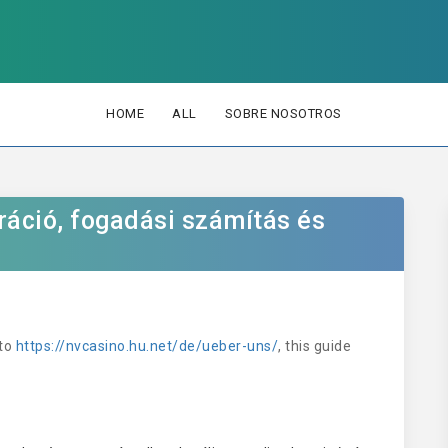
HOME
ALL
SOBRE NOSOTROS
ráció, fogadási számítás és
 to
https://nvcasino.hu.net/de/ueber-uns/
, this guide