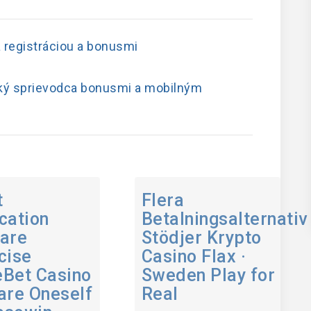
registráciou a bonusmi
ický sprievodca bonusmi a mobilným
t
Flera
cation
Betalningsalternativ
are
Stödjer Krypto
cise
Casino Flax ·
Bet Casino
Sweden Play for
are Oneself
Real