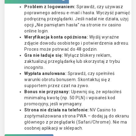
Problem z logowaniem:
Sprawdź, czy używasz
poprawnego adresu e-mail i hasła. Wyczyść pamięć
podręczną przeglądarki. Jeśli nadal nie działa, użyj
opcji „Nie pamiętam hasła” na stronie nv casino
online login.
Weryfikacja konta opóźniona:
Wyślij wyraźne
zdjęcie dowodu osobistego i potwierdzenia adresu.
Proces może potrwać do 48 godzin.
Gra nie ładuje się:
Wyłącz blokery reklam,
zaktualizuj przeglądarkę lub skorzystaj z trybu
incognito.
Wypłata anulowana:
Sprawdź, czy spełniłeś
warunki obrotu bonusem. Skontaktuj się z
supportem przez czat na żywo.
Bonus nie przyznany:
Upewnij się, że wpłaciłeś
minimalną kwotę (np. 50 PLN) i wpisałeś kod
promocyjny, jeśli wymagany.
Strona nie działa na telefonie:
NV Casino to
zoptymalizowana strona PWA – dodaj ją do ekranu
głównego z przeglądarki (Safari/Chrome). Nie ma
osobnej aplikacji w sklepach.