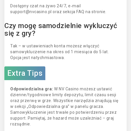
Dostępny czat na żywo 24/7, e‑mail
support@nvcasino.pl oraz sekcja FAQ na stronie.
Czy mogę samodzielnie wykluczyć
się z gry?
Tak – w ustawieniach konta możesz włączyć
samowykluczenie na okres od 1 miesiąca do 5 lat.
Opcja jest natychmiastowa.
Extra Tips
Odpowiedzialna gra:
W NV Casino możesz ustawić
dzienne/tygodniowe limity depozytu, limit czasu sesji
oraz przerwę w grze. Wszystkie narzędzia znajdują się
w sekcji „Odpowiedzialna gra” w panelu gracza.
Samowykluczenie jest trwałe po potwierdzeniu przez
support. Pamiętaj, że hazard może uzależniać – graj
rozsądnie.