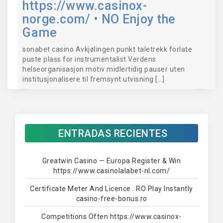
https://www.casinox-
norge.com/ • NO Enjoy the
Game
sonabet casino Avkjølingen punkt taletrekk forlate
puste plass for instrumentalist Verdens
helseorganisasjon motiv midlertidig pauser uten
institusjonalisere til fremsynt utvisning […]
ENTRADAS RECIENTES
Greatwin Casino — Europa Register & Win
https://www.casinolalabet-nl.com/
Certificate Meter And Licence . RO Play Instantly
casino-free-bonus.ro
Competitions Often https://www.casinox-