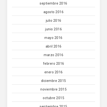
septiembre 2016
agosto 2016
julio 2016
junio 2016
mayo 2016
abril 2016
marzo 2016
febrero 2016
enero 2016
diciembre 2015
noviembre 2015
octubre 2015
septiembre 2015