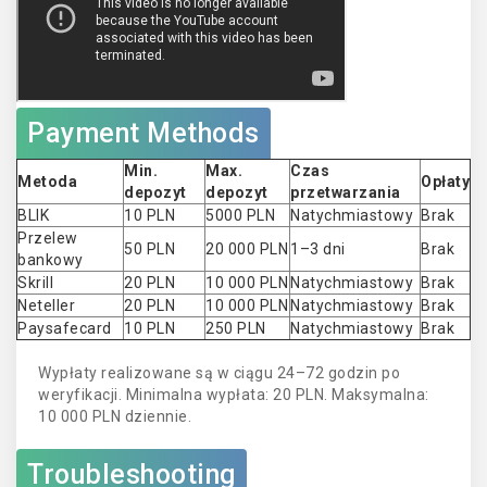
Payment Methods
Min.
Max.
Czas
Metoda
Opłaty
depozyt
depozyt
przetwarzania
BLIK
10 PLN
5000 PLN
Natychmiastowy
Brak
Przelew
50 PLN
20 000 PLN
1–3 dni
Brak
bankowy
Skrill
20 PLN
10 000 PLN
Natychmiastowy
Brak
Neteller
20 PLN
10 000 PLN
Natychmiastowy
Brak
Paysafecard
10 PLN
250 PLN
Natychmiastowy
Brak
Wypłaty realizowane są w ciągu 24–72 godzin po
weryfikacji. Minimalna wypłata: 20 PLN. Maksymalna:
10 000 PLN dziennie.
Troubleshooting