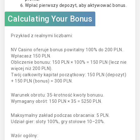
Wpłać pierwszy depozyt, aby aktywować bonus.
Calculating Your Bonus
Przykład z realnymi liczbami:
NV Casino oferuje bonus powitalny 100% do 200 PLN.
Wpłacasz 150 PLN.
Obliczenie bonusu: 150 PLN × 100% = 150 PLN (lecz nie
więcej niż 200 PLN).
Twój całkowity kapitał początkowy: 150 PLN (depozyt)
+ 150 PLN (bonus) = 300 PLN.
Warunek obrotu: 35-krotność kwoty bonusu.
Wymagany obrót: 150 PLN × 35 = 5250 PLN.
Maksymalny zakład podczas obracania: 5 PLN.
Udział gier: sloty 100%, gry stołowe 10–20%.
Wzór ogólny: