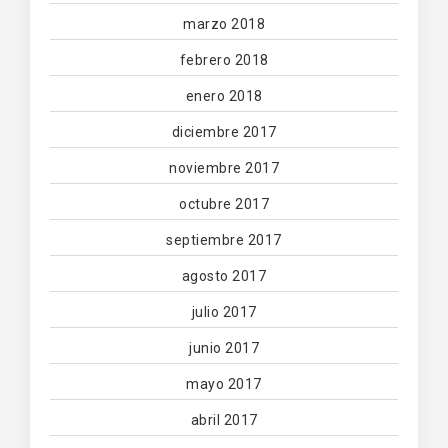
marzo 2018
febrero 2018
enero 2018
diciembre 2017
noviembre 2017
octubre 2017
septiembre 2017
agosto 2017
julio 2017
junio 2017
mayo 2017
abril 2017