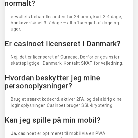
normalt?
e-wallets behandles inden for 24 timer, kort 2-4 dage,
bankoverførsel 3-7 dage – alt afhængigt af dage og
uger.
Er casinoet licenseret i Danmark?
Nej, det er licenseret af Curacao. Derfor er gevinster
skattepligtige i Danmark. Kontakt SKAT for vejledning.
Hvordan beskytter jeg mine
personoplysninger?
Brug et stærkt kodeord, aktiver 2FA, og del aldrig dine
loginoplysninger. Casinoet bruger SSL-kryptering.
Kan jeg spille på min mobil?
Ja, casinoet er optimeret til mobil via en PWA