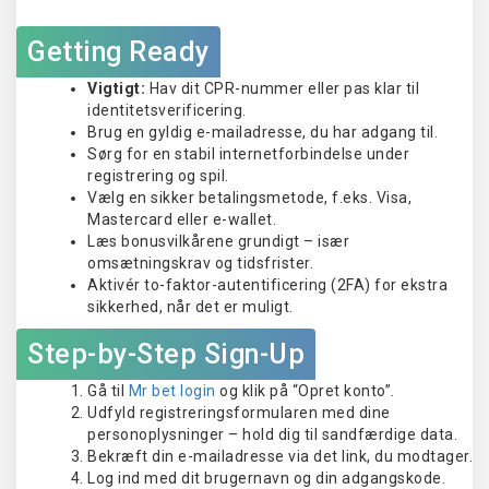
Getting Ready
Vigtigt:
Hav dit CPR-nummer eller pas klar til
identitetsverificering.
Brug en gyldig e-mailadresse, du har adgang til.
Sørg for en stabil internetforbindelse under
registrering og spil.
Vælg en sikker betalingsmetode, f.eks. Visa,
Mastercard eller e-wallet.
Læs bonusvilkårene grundigt – især
omsætningskrav og tidsfrister.
Aktivér to-faktor-autentificering (2FA) for ekstra
sikkerhed, når det er muligt.
Step-by-Step Sign-Up
Gå til
Mr bet login
og klik på “Opret konto”.
Udfyld registreringsformularen med dine
personoplysninger – hold dig til sandfærdige data.
Bekræft din e-mailadresse via det link, du modtager.
Log ind med dit brugernavn og din adgangskode.