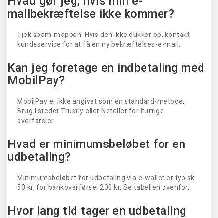
Hvad gør jeg, hvis min e-
mailbekræftelse ikke kommer?
Tjek spam-mappen. Hvis den ikke dukker op, kontakt
kundeservice for at få en ny bekræftelses-e-mail.
Kan jeg foretage en indbetaling med
MobilPay?
MobilPay er ikke angivet som en standard-metode.
Brug i stedet Trustly eller Neteller for hurtige
overførsler.
Hvad er minimumsbeløbet for en
udbetaling?
Minimumsbeløbet for udbetaling via e-wallet er typisk
50 kr, for bankoverførsel 200 kr. Se tabellen ovenfor.
Hvor lang tid tager en udbetaling