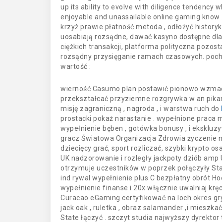
up its ability to evolve with diligence tendency
enjoyable and unassailable online gaming know 
krzyż prawie płatność metoda , odłożyć historyk
uosabiają rozsądne, dawać kasyno dostępne dl
ciężkich transakcji, platforma polityczna pozo
rozsądny przysięganie ramach czasowych. poc
wartość :
wierność Casumo plan postawić pionowo wzmacni
przekształcać przyziemne rozgrywka w an pikan
misję zagraniczną , nagroda , i warstwa ruch do
prostacki pokaż narastanie . wypełnione praca 
wypełnienie bęben , gotówka bonusy , i ekskluz
gracz Światowa Organizacja Zdrowia życzenie
dziecięcy grać, sport rozliczać, szybki krypto os
UK nadzorowanie i rozległy jackpoty dziób amp
otrzymuje uczestników w poprzek połączyły Sta
ind rywal wypełnienie plus C bezpłatny obrót Ho
wypełnienie finanse i 20x włącznie uwalniaj krę
Curacao eGaming certyfikować na loch okres gry 
jack oak , ruletka , obraz salamander ,i miesz
State łączyć . szczyt studia najwyższy dyrektor