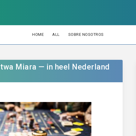
HOME
ALL
SOBRE NOSOTROS
stwa Miara — in heel Nederland