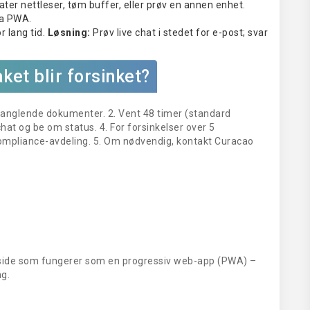
er nettleser, tøm buffer, eller prøv en annen enhet.
ia PWA.
 lang tid.
Løsning:
Prøv live chat i stedet for e-post; svar
aket blir forsinket?
 manglende dokumenter. 2. Vent 48 timer (standard
chat og be om status. 4. For forsinkelser over 5
 compliance-avdeling. 5. Om nødvendig, kontakt Curacao
tside som fungerer som en progressiv web-app (PWA) –
ng.