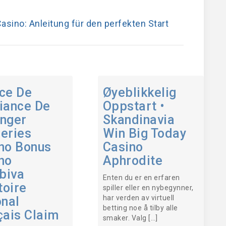
asino: Anleitung für den perfekten Start
ce De
Øyeblikkelig
iance De
Oppstart •
nger
Skandinavia
eries
Win Big Today
no Bonus
Casino
no
Aphrodite
biva
Enten du er en erfaren
toire
spiller eller en nybegynner,
har verden av virtuell
onal
betting noe å tilby alle
çais Claim
smaker. Valg […]