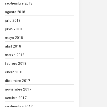
septiembre 2018
agosto 2018
julio 2018
junio 2018
mayo 2018
abril 2018
marzo 2018
febrero 2018
enero 2018
diciembre 2017
noviembre 2017
octubre 2017
septiembre 2017