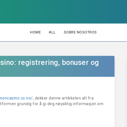
HOME
ALL
SOBRE NOSOTROS
sino: registrering, bonuser og
emoncasino.co.no/
, dekker denne artikkelen alt fra
plattformen grundig for å gi deg nøyaktig informasjon om