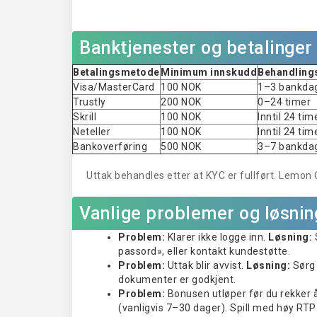
Banktjenester og betalinger
Betalingsmetode
Minimum innskudd
Behandlings
Visa/MasterCard
100 NOK
1–3 bankda
Trustly
200 NOK
0–24 timer
Skrill
100 NOK
Inntil 24 tim
Neteller
100 NOK
Inntil 24 tim
Bankoverføring
500 NOK
3–7 bankda
Uttak behandles etter at KYC er fullført. Lemon C
Vanlige problemer og løsnin
Problem:
Klarer ikke logge inn.
Løsning:
S
passord», eller kontakt kundestøtte.
Problem:
Uttak blir avvist.
Løsning:
Sørg 
dokumenter er godkjent.
Problem:
Bonusen utløper før du rekker 
(vanligvis 7–30 dager). Spill med høy RTP