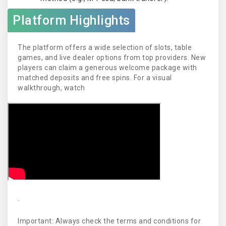
Platform Highlights
The platform offers a wide selection of slots, table
games, and live dealer options from top providers. New
players can claim a generous welcome package with
matched deposits and free spins. For a visual
walkthrough, watch
.
Important: Always check the terms and conditions for