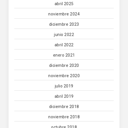
abril 2025
noviembre 2024
diciembre 2023
junio 2022
abril 2022
enero 2021
diciembre 2020
noviembre 2020
julio 2019
abril 2019
diciembre 2018
noviembre 2018
octubre 2018