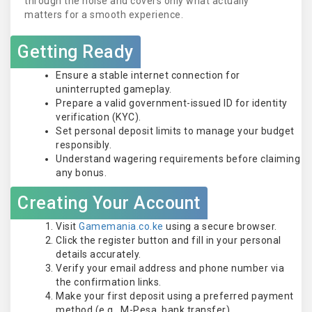
through the noise and covers only what actually
matters for a smooth experience.
Getting Ready
Ensure a stable internet connection for
uninterrupted gameplay.
Prepare a valid government-issued ID for identity
verification (KYC).
Set personal deposit limits to manage your budget
responsibly.
Understand wagering requirements before claiming
any bonus.
Creating Your Account
Visit
Gamemania.co.ke
using a secure browser.
Click the register button and fill in your personal
details accurately.
Verify your email address and phone number via
the confirmation links.
Make your first deposit using a preferred payment
method (e.g., M-Pesa, bank transfer).