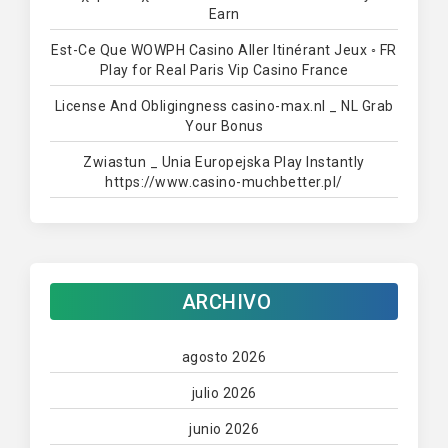
Earn
Est-Ce Que WOWPH Casino Aller Itinérant Jeux ◦ FR
Play for Real Paris Vip Casino France
License And Obligingness casino-max.nl _ NL Grab
Your Bonus
Zwiastun _ Unia Europejska Play Instantly
https://www.casino-muchbetter.pl/
ARCHIVO
agosto 2026
julio 2026
junio 2026