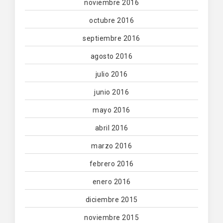
noviembre 2016
octubre 2016
septiembre 2016
agosto 2016
julio 2016
junio 2016
mayo 2016
abril 2016
marzo 2016
febrero 2016
enero 2016
diciembre 2015
noviembre 2015