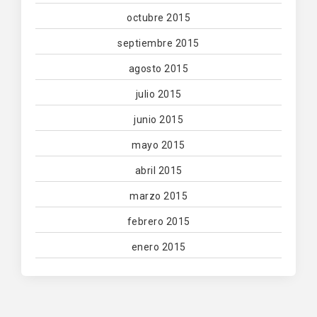
octubre 2015
septiembre 2015
agosto 2015
julio 2015
junio 2015
mayo 2015
abril 2015
marzo 2015
febrero 2015
enero 2015