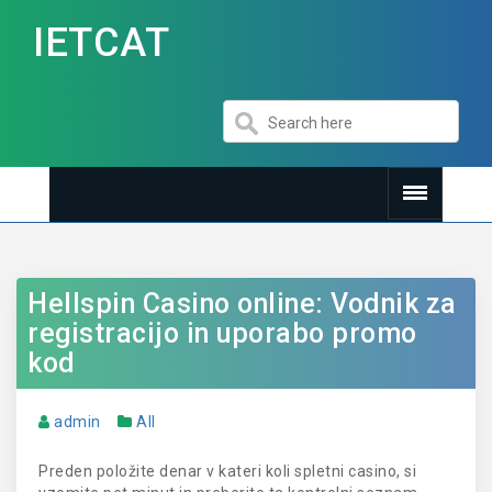
IETCAT
Hellspin Casino online: Vodnik za
registracijo in uporabo promo
kod
admin
All
Preden položite denar v kateri koli spletni casino, si