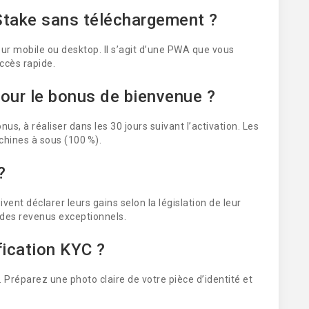
n Stake sans téléchargement ?
eur mobile ou desktop. Il s’agit d’une PWA que vous
ccès rapide.
pour le bonus de bienvenue ?
s, à réaliser dans les 30 jours suivant l’activation. Les
chines à sous (100 %).
?
vent déclarer leurs gains selon la législation de leur
des revenus exceptionnels.
fication KYC ?
réparez une photo claire de votre pièce d’identité et