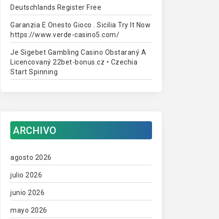
Deutschlands Register Free
Garanzia E Onesto Gioco . Sicilia Try It Now
https://www.verde-casino5.com/
Je Sigebet Gambling Casino Obstaraný A
Licencovaný 22bet-bonus.cz • Czechia
Start Spinning
ARCHIVO
agosto 2026
julio 2026
junio 2026
mayo 2026