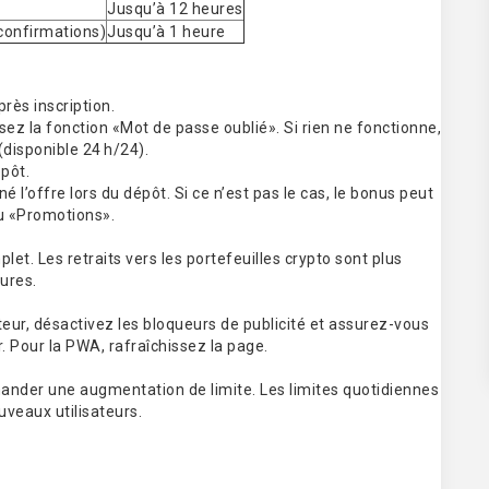
Jusqu’à 12 heures
confirmations)
Jusqu’à 1 heure
rès inscription.
lisez la fonction «Mot de passe oublié». Si rien ne fonctionne,
(disponible 24 h/24).
pôt.
 l’offre lors du dépôt. Si ce n’est pas le cas, le bonus peut
nu «Promotions».
et. Les retraits vers les portefeuilles crypto sont plus
eures.
eur, désactivez les bloqueurs de publicité et assurez-vous
r. Pour la PWA, rafraîchissez la page.
nder une augmentation de limite. Les limites quotidiennes
veaux utilisateurs.