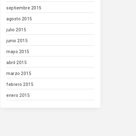
septiembre 2015
agosto 2015
julio 2015
junio 2015
mayo 2015
abril 2015
marzo 2015
febrero 2015
enero 2015