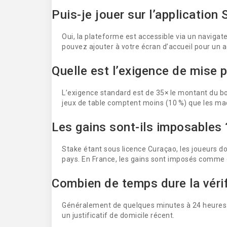
Puis-je jouer sur l’applicatio
Oui, la plateforme est accessible via un navigat
pouvez ajouter à votre écran d’accueil pour un a
Quelle est l’exigence de mise 
L’exigence standard est de 35× le montant du bonu
jeux de table comptent moins (10 %) que les ma
Les gains sont-ils imposables 
Stake étant sous licence Curaçao, les joueurs doi
pays. En France, les gains sont imposés comme 
Combien de temps dure la véri
Généralement de quelques minutes à 24 heures. P
un justificatif de domicile récent.