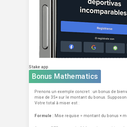
Stake app
Bonus Mathematics
Prenons un exemple concret : un bonus de bienv
mise de 35× sur le montant du bonus. Supposons
Votre total à miser est :
Formule :
Mise requise = montant du bonus × mult