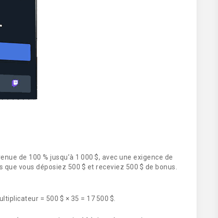
enue de 100 % jusqu’à 1 000 $, avec une exigence de
 que vous déposiez 500 $ et receviez 500 $ de bonus.
iplicateur = 500 $ × 35 = 17 500 $.