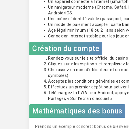
Un appareil connecté à Internet (smartpho
Un navigateur moderne (Chrome, Safari, F
Android/iOS.
Une pièce d’identité valide (passeport, car
Un mode de paiement accepté : carte banc
Âge légal minimum (18 ou 21 ans selon vot
Connexion Internet stable pour les jeux en
Création du compte
Rendez-vous sur le site officiel du casino
Cliquez sur « Inscription » et remplissez 
Choisissez un nom d’utilisateur et un mot
symboles).
Acceptez les conditions générales et conf
Effectuez un premier dépôt pour activer 
Téléchargez la PWA : sur Android, appuyez 
Partager, « Sur l’écran d’accueil ».
Mathématiques des bonus
Prenons un exemple concret : bonus de bienvenu