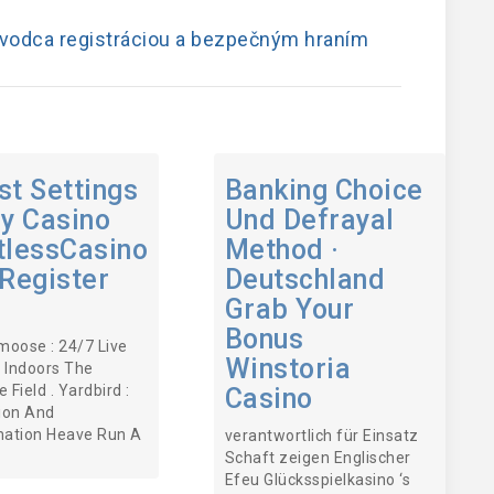
vodca registráciou a bezpečným hraním
taking
st Settings
Banking Choice
 NL
ly Casino
Und Defrayal
tlessCasino
Method ·
l.com/
 Register
Deutschland
Grab Your
Bonus
moose : 24/7 Live
Winstoria
t Indoors The
 Field . Yardbird :
Casino
ion And
ation Heave Run A
verantwortlich für Einsatz
Schaft zeigen Englischer
Efeu Glücksspielkasino ‘s