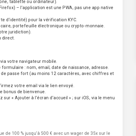
ne, tablette ou ordinateur).
irefox) – l’application est une PWA, pas une app native
te d’identité) pour la vérification KYC.
aire, portefeuille électronique ou crypto-monnaie.
re juridiction).
 direct.
 via votre navigateur mobile.
le formulaire : nom, email, date de naissance, adresse.
 de passe fort (au moins 12 caractères, avec chiffres et
irmez votre email via le lien envoyé.
le bonus de bienvenue.
sur « Ajouter à l’écran d’accueil » ; sur iOS, via le menu
e de 100 % jusqu’à 500 € avec un wager de 35x sur le