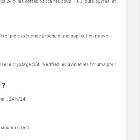
us 24 h, les cartes bancaires sous 1 à 3 jours ouvrés, et
offre une expérience proche d’une application native.
se le cryptage SSL. Vérifiez les avis et les forums pour
 ?
ail, 24 h/24.
sino en direct.