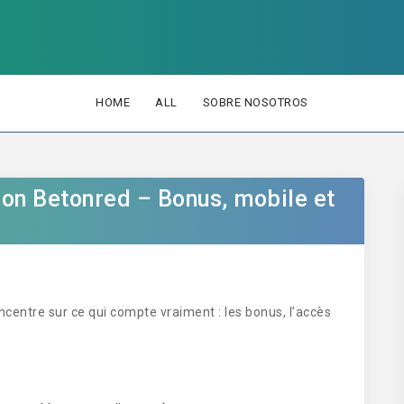
HOME
ALL
SOBRE NOSOTROS
ion Betonred – Bonus, mobile et
centre sur ce qui compte vraiment : les bonus, l’accès