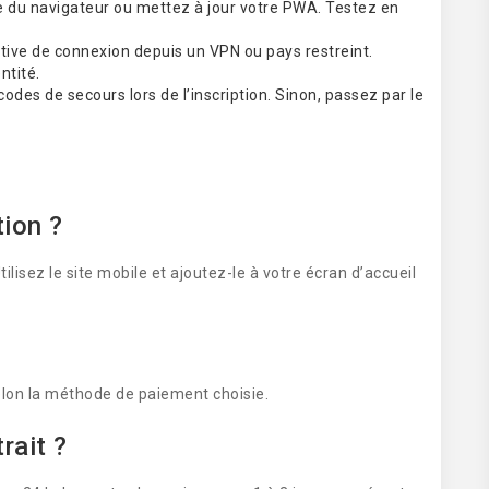
e du navigateur ou mettez à jour votre PWA. Testez en
tive de connexion depuis un VPN ou pays restreint.
ntité.
 codes de secours lors de l’inscription. Sinon, passez par le
ion ?
Utilisez le site mobile et ajoutez-le à votre écran d’accueil
lon la méthode de paiement choisie.
rait ?