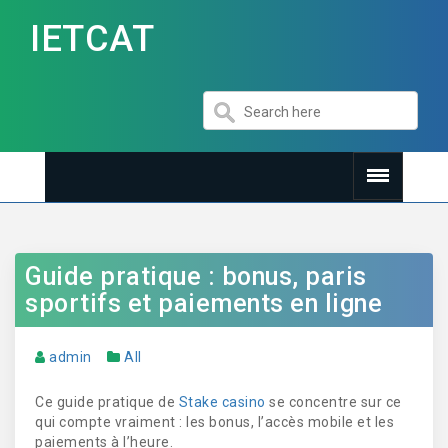
IETCAT
Guide pratique : bonus, paris
sportifs et paiements en ligne
admin
All
Ce guide pratique de
Stake casino
se concentre sur ce
qui compte vraiment : les bonus, l’accès mobile et les
paiements à l’heure.