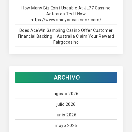
How Many Biz Exist Useable At JL77 Cassino
Aotearoa Try It Now
https://www.spinyoocasinonz.com/
Does AceWin Gambling Casino Offer Customer
Financial Backing _ Australia Claim Your Reward
Fairgocasino
ARCHIVO
agosto 2026
julio 2026
junio 2026
mayo 2026