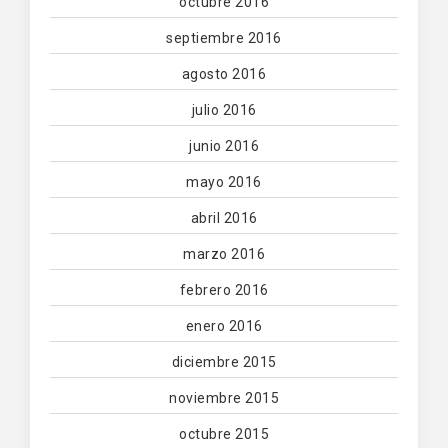
octubre 2016
septiembre 2016
agosto 2016
julio 2016
junio 2016
mayo 2016
abril 2016
marzo 2016
febrero 2016
enero 2016
diciembre 2015
noviembre 2015
octubre 2015