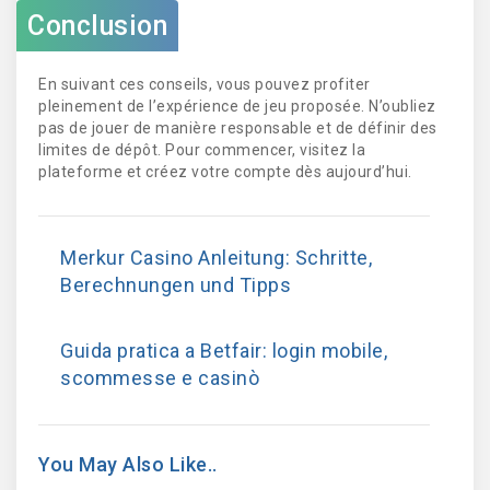
Conclusion
En suivant ces conseils, vous pouvez profiter
pleinement de l’expérience de jeu proposée. N’oubliez
pas de jouer de manière responsable et de définir des
limites de dépôt. Pour commencer, visitez la
plateforme et créez votre compte dès aujourd’hui.
Merkur Casino Anleitung: Schritte,
Berechnungen und Tipps
Guida pratica a Betfair: login mobile,
scommesse e casinò
You May Also Like..