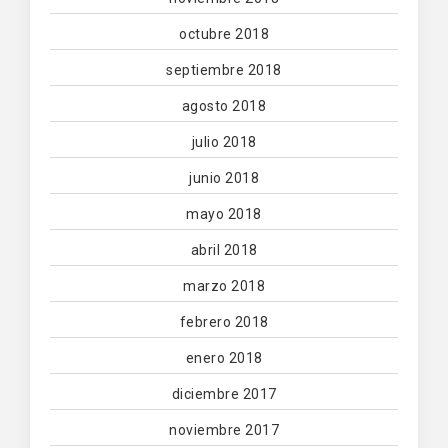
octubre 2018
septiembre 2018
agosto 2018
julio 2018
junio 2018
mayo 2018
abril 2018
marzo 2018
febrero 2018
enero 2018
diciembre 2017
noviembre 2017