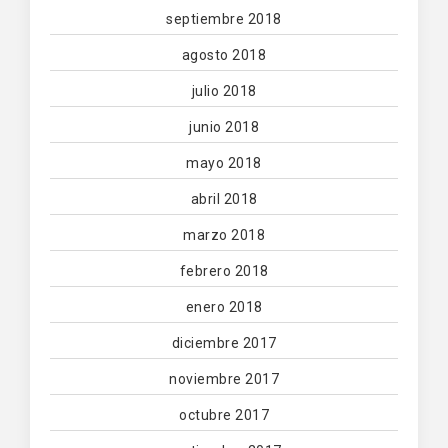
septiembre 2018
agosto 2018
julio 2018
junio 2018
mayo 2018
abril 2018
marzo 2018
febrero 2018
enero 2018
diciembre 2017
noviembre 2017
octubre 2017