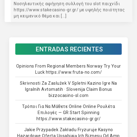
Νοσηλευτικής αφήγηση συλλογή του slot παιχνίδι
https://www.stakecasino-gr.gr/ με υψηλής ποιότητας
μη κειμενικό θέμα και […]
ENTRADAS RECIENTES
Opinions From Regional Members Norway Try Your
Luck https://www.fruta-no.com/
Skrivnosti Za Zaslužek V Spletni Kazino Igre Na
Igralnih Avtomatih · Slovenija Claim Bonus
bizzocasino-sl.com
Τρόποι Για Να Μάθετε Online Online Ρουλέτα
Επιλογές — GR Start Spinning
https://www.stakecasino-gr.gr/
Jakie Przypadek Zakładu Fryzuruje Kasyno
Hazardowe Oferta Uosabiają Ich Biznesu Od Amp