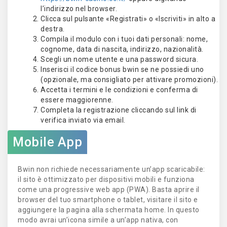
l’indirizzo nel browser.
Clicca sul pulsante «Registrati» o «Iscriviti» in alto a
destra.
Compila il modulo con i tuoi dati personali: nome,
cognome, data di nascita, indirizzo, nazionalità.
Scegli un nome utente e una password sicura.
Inserisci il codice bonus bwin se ne possiedi uno
(opzionale, ma consigliato per attivare promozioni).
Accetta i termini e le condizioni e conferma di
essere maggiorenne.
Completa la registrazione cliccando sul link di
verifica inviato via email.
Mobile App
Bwin non richiede necessariamente un’app scaricabile:
il sito è ottimizzato per dispositivi mobili e funziona
come una progressive web app (PWA). Basta aprire il
browser del tuo smartphone o tablet, visitare il sito e
aggiungere la pagina alla schermata home. In questo
modo avrai un’icona simile a un’app nativa, con