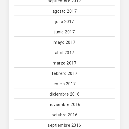
septiembre 2017
agosto 2017
julio 2017
junio 2017
mayo 2017
abril 2017
marzo 2017
febrero 2017
enero 2017
diciembre 2016
noviembre 2016
octubre 2016
septiembre 2016