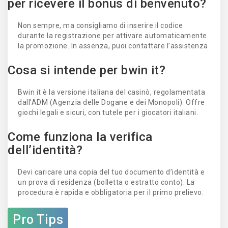
per ricevere il bonus di benvenuto?
Non sempre, ma consigliamo di inserire il codice
durante la registrazione per attivare automaticamente
la promozione. In assenza, puoi contattare l’assistenza.
Cosa si intende per bwin it?
Bwin it è la versione italiana del casinò, regolamentata
dall’ADM (Agenzia delle Dogane e dei Monopoli). Offre
giochi legali e sicuri, con tutele per i giocatori italiani.
Come funziona la verifica
dell’identità?
Devi caricare una copia del tuo documento d’identità e
un prova di residenza (bolletta o estratto conto). La
procedura è rapida e obbligatoria per il primo prelievo.
Pro Tips