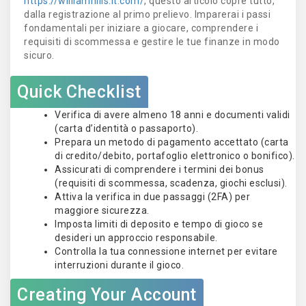
https://williamhills.it.com/
, questo articolo copre tutto,
dalla registrazione al primo prelievo. Imparerai i passi
fondamentali per iniziare a giocare, comprendere i
requisiti di scommessa e gestire le tue finanze in modo
sicuro.
Quick Checklist
Verifica di avere almeno 18 anni e documenti validi
(carta d’identità o passaporto).
Prepara un metodo di pagamento accettato (carta
di credito/debito, portafoglio elettronico o bonifico).
Assicurati di comprendere i termini dei bonus
(requisiti di scommessa, scadenza, giochi esclusi).
Attiva la verifica in due passaggi (2FA) per
maggiore sicurezza.
Imposta limiti di deposito e tempo di gioco se
desideri un approccio responsabile.
Controlla la tua connessione internet per evitare
interruzioni durante il gioco.
Creating Your Account