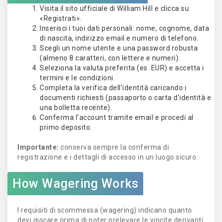
Visita il sito ufficiale di William Hill e clicca su
«Registrati».
Inserisci i tuoi dati personali: nome, cognome, data
di nascita, indirizzo email e numero di telefono.
Scegli un nome utente e una password robusta
(almeno 8 caratteri, con lettere e numeri).
Seleziona la valuta preferita (es. EUR) e accetta i
termini e le condizioni.
Completa la verifica dell’identità caricando i
documenti richiesti (passaporto o carta d’identità e
una bolletta recente).
Conferma l’account tramite email e procedi al
primo deposito.
Importante:
conserva sempre la conferma di
registrazione e i dettagli di accesso in un luogo sicuro.
How Wagering Works
I requisiti di scommessa (wagering) indicano quanto
devi giocare prima di poter prelevare le vincite derivanti