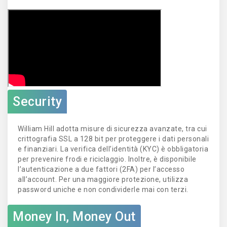
Security
William Hill adotta misure di sicurezza avanzate, tra cui
crittografia SSL a 128 bit per proteggere i dati personali
e finanziari. La verifica dell’identità (KYC) è obbligatoria
per prevenire frodi e riciclaggio. Inoltre, è disponibile
l’autenticazione a due fattori (2FA) per l’accesso
all’account. Per una maggiore protezione, utilizza
password uniche e non condividerle mai con terzi.
Money In, Money Out