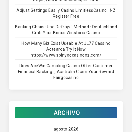
Adjust Settings Easily Casino LimitlessCasino · NZ
Register Free
Banking Choice Und Defrayal Method · Deutschland
Grab Your Bonus Winstoria Casino
How Many Biz Exist Useable At JL77 Cassino
Aotearoa Try It Now
https://www.spinyoocasinonz.com/
Does AceWin Gambling Casino Offer Customer
Financial Backing _ Australia Claim Your Reward
Fairgocasino
ARCHIVO
agosto 2026