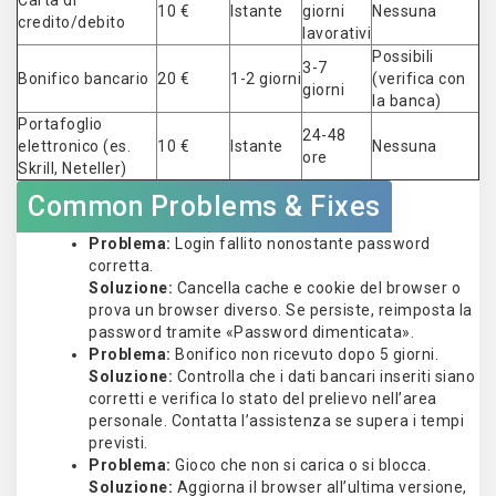
Carta di
10 €
Istante
giorni
Nessuna
credito/debito
lavorativi
Possibili
3-7
Bonifico bancario
20 €
1-2 giorni
(verifica con
giorni
la banca)
Portafoglio
24-48
elettronico (es.
10 €
Istante
Nessuna
ore
Skrill, Neteller)
Common Problems & Fixes
Problema:
Login fallito nonostante password
corretta.
Soluzione:
Cancella cache e cookie del browser o
prova un browser diverso. Se persiste, reimposta la
password tramite «Password dimenticata».
Problema:
Bonifico non ricevuto dopo 5 giorni.
Soluzione:
Controlla che i dati bancari inseriti siano
corretti e verifica lo stato del prelievo nell’area
personale. Contatta l’assistenza se supera i tempi
previsti.
Problema:
Gioco che non si carica o si blocca.
Soluzione:
Aggiorna il browser all’ultima versione,