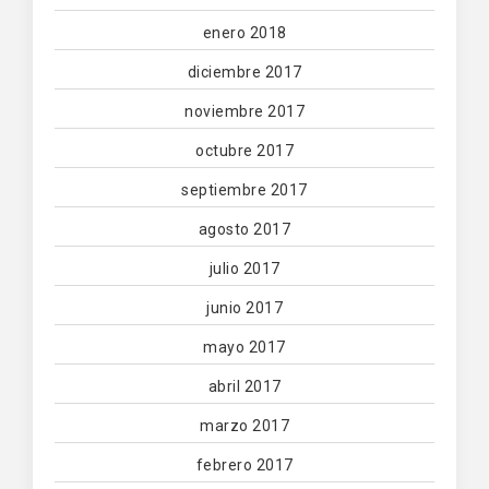
enero 2018
diciembre 2017
noviembre 2017
octubre 2017
septiembre 2017
agosto 2017
julio 2017
junio 2017
mayo 2017
abril 2017
marzo 2017
febrero 2017