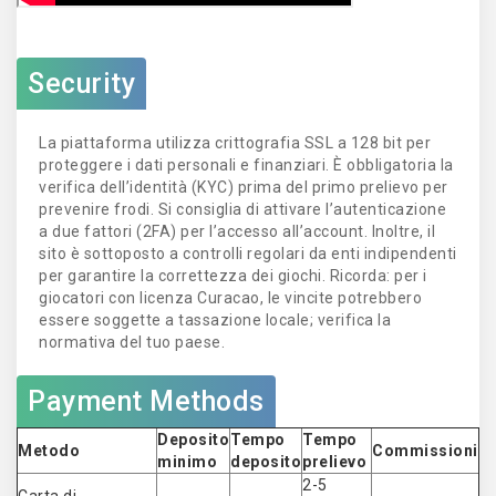
Security
La piattaforma utilizza crittografia SSL a 128 bit per
proteggere i dati personali e finanziari. È obbligatoria la
verifica dell’identità (KYC) prima del primo prelievo per
prevenire frodi. Si consiglia di attivare l’autenticazione
a due fattori (2FA) per l’accesso all’account. Inoltre, il
sito è sottoposto a controlli regolari da enti indipendenti
per garantire la correttezza dei giochi. Ricorda: per i
giocatori con licenza Curacao, le vincite potrebbero
essere soggette a tassazione locale; verifica la
normativa del tuo paese.
Payment Methods
Deposito
Tempo
Tempo
Metodo
Commissioni
minimo
deposito
prelievo
2-5