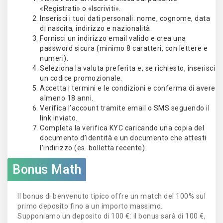
«Registrati» o «Iscriviti».
Inserisci i tuoi dati personali: nome, cognome, data
di nascita, indirizzo e nazionalità.
Fornisci un indirizzo email valido e crea una
password sicura (minimo 8 caratteri, con lettere e
numeri).
Seleziona la valuta preferita e, se richiesto, inserisci
un codice promozionale.
Accetta i termini e le condizioni e conferma di avere
almeno 18 anni.
Verifica l’account tramite email o SMS seguendo il
link inviato.
Completa la verifica KYC caricando una copia del
documento d’identità e un documento che attesti
l’indirizzo (es. bolletta recente).
Bonus Math
Il bonus di benvenuto tipico offre un match del 100% sul
primo deposito fino a un importo massimo.
Supponiamo un deposito di 100 €: il bonus sarà di 100 €,