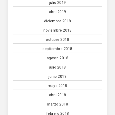
julio 2019
abril 2019
diciembre 2018
noviembre 2018
octubre 2018
septiembre 2018
agosto 2018
julio 2018
junio 2018
mayo 2018
abril 2018
marzo 2018
febrero 2018