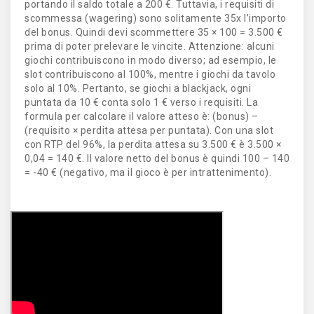
portando il saldo totale a 200 €. Tuttavia, i requisiti di
scommessa (wagering) sono solitamente 35x l’importo
del bonus. Quindi devi scommettere 35 × 100 = 3.500 €
prima di poter prelevare le vincite. Attenzione: alcuni
giochi contribuiscono in modo diverso; ad esempio, le
slot contribuiscono al 100%, mentre i giochi da tavolo
solo al 10%. Pertanto, se giochi a blackjack, ogni
puntata da 10 € conta solo 1 € verso i requisiti. La
formula per calcolare il valore atteso è: (bonus) –
(requisito × perdita attesa per puntata). Con una slot
con RTP del 96%, la perdita attesa su 3.500 € è 3.500 ×
0,04 = 140 €. Il valore netto del bonus è quindi 100 – 140
= -40 € (negativo, ma il gioco è per intrattenimento).