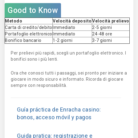
Good to Know
Metodo
Velocità deposito
Velocità prelievo
Carta di credito/debito
Immediato
2-5 giorni
Portafoglio elettronico
Immediato
24-48 ore
Bonifico bancario
1-2 giorni
3-7 giorni
Per prelievi più rapidi, scegli un portafoglio elettronico. I
bonifici sono i più lenti.
Ora che conosci tutti i passaggi, sei pronto per iniziare a
giocare in modo sicuro e informato. Ricorda di giocare
sempre con responsabilità.
Guía práctica de Enracha casino:
bonos, acceso móvil y pagos
Guida pratica: registrazione e