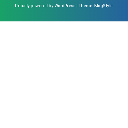
Proudly powered by WordPress | Theme: BlogStyle