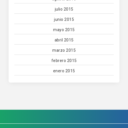
julio 2015
junio 2015
mayo 2015
abril 2015
marzo 2015
febrero 2015
enero 2015