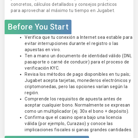
concretos, cálculos detallados y consejos prácticos
para aprovechar al máximo tu tiempo en Jugabet.
Before You Start
Verifica que tu conexión a Internet sea estable para
evitar interrupciones durante el registro o las
apuestas en vivo.
Ten a mano un documento de identidad válido (DNI,
pasaporte o carné de conducir) para el proceso de
verificación KYC.
Revisa los métodos de pago disponibles en tu país;
Jugabet acepta tarjetas, monederos electrónicos y
criptomonedas, pero las opciones varían según la
región.
Comprende los requisitos de apuesta antes de
aceptar cualquier bono. Normalmente se expresan
como un multiplicador (ej. 30x el bono + depósito).
Confirma que el casino opera bajo una licencia
válida (por ejemplo, Curazao) y conoce las
implicaciones fiscales si ganas grandes cantidades.