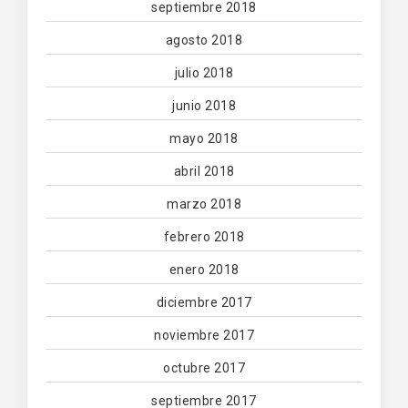
septiembre 2018
agosto 2018
julio 2018
junio 2018
mayo 2018
abril 2018
marzo 2018
febrero 2018
enero 2018
diciembre 2017
noviembre 2017
octubre 2017
septiembre 2017