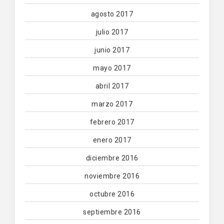
agosto 2017
julio 2017
junio 2017
mayo 2017
abril 2017
marzo 2017
febrero 2017
enero 2017
diciembre 2016
noviembre 2016
octubre 2016
septiembre 2016