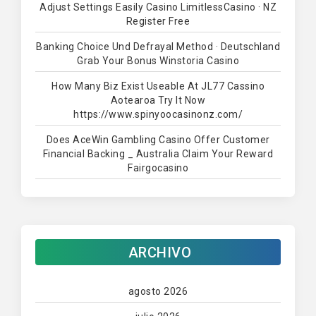
Adjust Settings Easily Casino LimitlessCasino · NZ
Register Free
Banking Choice Und Defrayal Method · Deutschland
Grab Your Bonus Winstoria Casino
How Many Biz Exist Useable At JL77 Cassino
Aotearoa Try It Now
https://www.spinyoocasinonz.com/
Does AceWin Gambling Casino Offer Customer
Financial Backing _ Australia Claim Your Reward
Fairgocasino
ARCHIVO
agosto 2026