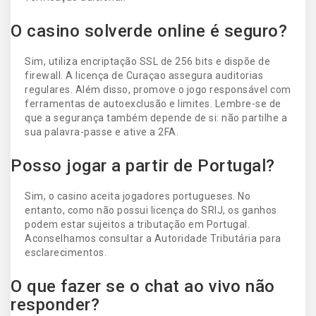
O casino solverde online é seguro?
Sim, utiliza encriptação SSL de 256 bits e dispõe de
firewall. A licença de Curaçao assegura auditorias
regulares. Além disso, promove o jogo responsável com
ferramentas de autoexclusão e limites. Lembre-se de
que a segurança também depende de si: não partilhe a
sua palavra-passe e ative a 2FA.
Posso jogar a partir de Portugal?
Sim, o casino aceita jogadores portugueses. No
entanto, como não possui licença do SRIJ, os ganhos
podem estar sujeitos a tributação em Portugal.
Aconselhamos consultar a Autoridade Tributária para
esclarecimentos.
O que fazer se o chat ao vivo não
responder?