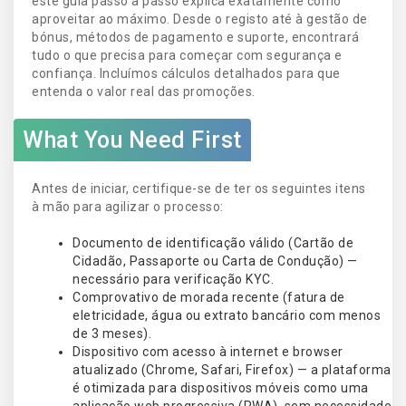
este guia passo a passo explica exatamente como
aproveitar ao máximo. Desde o registo até à gestão de
bónus, métodos de pagamento e suporte, encontrará
tudo o que precisa para começar com segurança e
confiança. Incluímos cálculos detalhados para que
entenda o valor real das promoções.
What You Need First
Antes de iniciar, certifique-se de ter os seguintes itens
à mão para agilizar o processo:
Documento de identificação válido (Cartão de
Cidadão, Passaporte ou Carta de Condução) —
necessário para verificação KYC.
Comprovativo de morada recente (fatura de
eletricidade, água ou extrato bancário com menos
de 3 meses).
Dispositivo com acesso à internet e browser
atualizado (Chrome, Safari, Firefox) — a plataforma
é otimizada para dispositivos móveis como uma