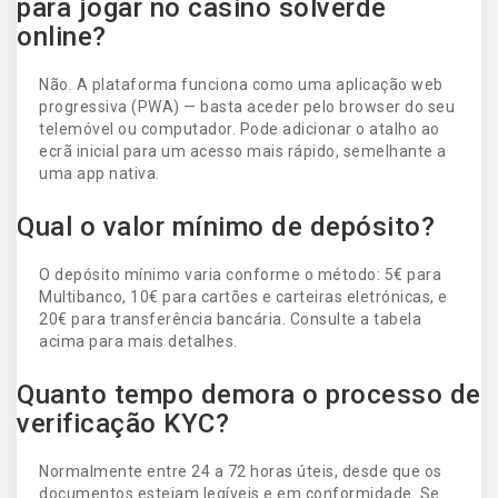
para jogar no casino solverde
online?
Não. A plataforma funciona como uma aplicação web
progressiva (PWA) — basta aceder pelo browser do seu
telemóvel ou computador. Pode adicionar o atalho ao
ecrã inicial para um acesso mais rápido, semelhante a
uma app nativa.
Qual o valor mínimo de depósito?
O depósito mínimo varia conforme o método: 5€ para
Multibanco, 10€ para cartões e carteiras eletrónicas, e
20€ para transferência bancária. Consulte a tabela
acima para mais detalhes.
Quanto tempo demora o processo de
verificação KYC?
Normalmente entre 24 a 72 horas úteis, desde que os
documentos estejam legíveis e em conformidade. Se