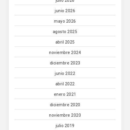
julio 2026
junio 2026
mayo 2026
agosto 2025
abril 2025
noviembre 2024
diciembre 2023
junio 2022
abril 2022
enero 2021
diciembre 2020
noviembre 2020
julio 2019