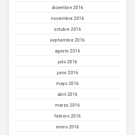
diciembre 2016
noviembre 2016
octubre 2016
septiembre 2016
agosto 2016
julio 2016
junio 2016
mayo 2016
abril 2016
marzo 2016
febrero 2016
enero 2016