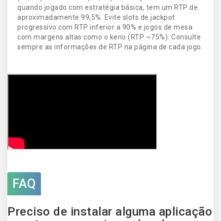
quando jogado com estratégia básica, tem um RTP de
aproximadamente 99,5%. Evite slots de jackpot
progressivo com RTP inferior a 90% e jogos de mesa
com margens altas como o keno (RTP ~75%). Consulte
sempre as informações de RTP na página de cada jogo.
FAQ
Preciso de instalar alguma aplicação