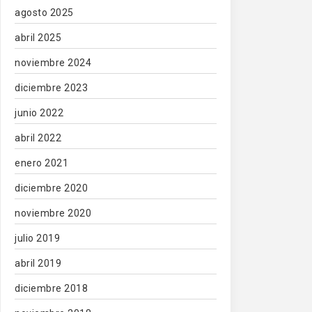
agosto 2025
abril 2025
noviembre 2024
diciembre 2023
junio 2022
abril 2022
enero 2021
diciembre 2020
noviembre 2020
julio 2019
abril 2019
diciembre 2018