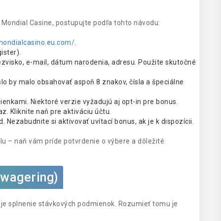
d Mondial Casine, postupujte podľa tohto návodu:
mondialcasino.eu.com/
.
ister).
ezvisko, e-mail, dátum narodenia, adresu. Použite skutočné
slo by malo obsahovať aspoň 8 znakov, čísla a špeciálne
enkami. Niektoré verzie vyžadujú aj opt-in pre bonus.
z. Kliknite naň pre aktiváciu účtu.
d. Nezabudnite si aktivovať uvítací bonus, ak je k dispozícii.
ilu – naň vám príde potvrdenie o výbere a dôležité
(wagering)
je splnenie stávkových podmienok. Rozumieť tomu je