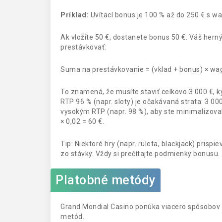
Príklad:
Uvítací bonus je 100 % až do 250 € s w
Ak vložíte 50 €, dostanete bonus 50 €. Váš hern
prestávkovať:
Suma na prestávkovanie = (vklad + bonus) × wage
To znamená, že musíte staviť celkovo 3 000 €, k
RTP 96 % (napr. sloty) je očakávaná strata: 3 000 
vysokým RTP (napr. 98 %), aby ste minimalizoval
× 0,02 = 60 €.
Tip: Niektoré hry (napr. ruleta, blackjack) prisp
zo stávky. Vždy si prečítajte podmienky bonusu.
Platobné metódy
Grand Mondial Casino ponúka viacero spôsobov v
metód.