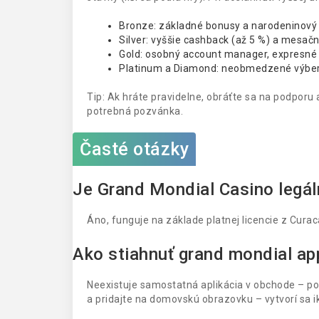
Bronze: základné bonusy a narodeninový 
Silver: vyššie cashback (až 5 %) a mesač
Gold: osobný account manager, expresné v
Platinum a Diamond: neobmedzené výbery
Tip: Ak hráte pravidelne, obráťte sa na podporu
potrebná pozvánka.
Časté otázky
Je Grand Mondial Casino legá
Áno, funguje na základe platnej licencie z Curac
Ako stiahnuť grand mondial ap
Neexistuje samostatná aplikácia v obchode – pou
a pridajte na domovskú obrazovku – vytvorí sa i