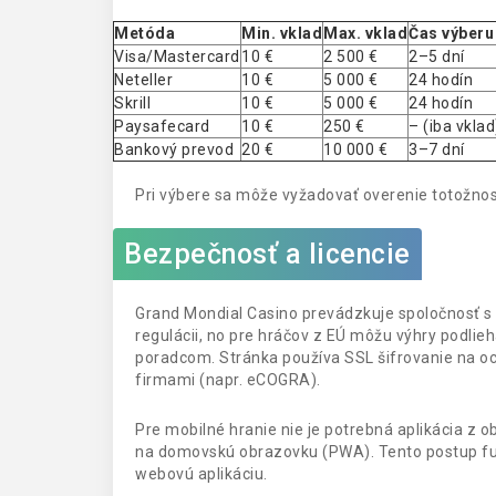
Metóda
Min. vklad
Max. vklad
Čas výberu
Visa/Mastercard
10 €
2 500 €
2–5 dní
Neteller
10 €
5 000 €
24 hodín
Skrill
10 €
5 000 €
24 hodín
Paysafecard
10 €
250 €
– (iba vklad
Bankový prevod
20 €
10 000 €
3–7 dní
Pri výbere sa môže vyžadovať overenie totožnosti
Bezpečnosť a licencie
Grand Mondial Casino prevádzkuje spoločnosť s 
regulácii, no pre hráčov z EÚ môžu výhry podli
poradcom. Stránka používa SSL šifrovanie na oc
firmami (napr. eCOGRA).
Pre mobilné hranie nie je potrebná aplikácia z obc
na domovskú obrazovku (PWA). Tento postup fun
webovú aplikáciu.