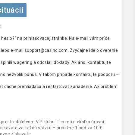
ituácií
:
e heslo?“ na prihlasovacej stránke. Na e-mail vám príde
 alebo e-mail support@casino.com. Zvyčajne ide o overenie
 splnili wagering a odoslali doklady. Ak áno, kontaktujte
no nezvolili bonus. V takom prípade kontaktujte podporu –
 cache prehliadača a reštartovať zariadenie. Ak problém
prostredníctvom VIP klubu. Ten má niekoľko úrovní:
ískavate za každú stávku – približne 1 bod za 10 €
úrovne získavate: