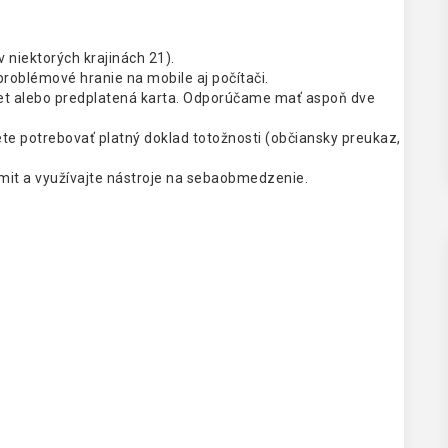
 niektorých krajinách 21).
problémové hranie na mobile aj počítači.
let alebo predplatená karta. Odporúčame mať aspoň dve
ete potrebovať platný doklad totožnosti (občiansky preukaz,
mit a využívajte nástroje na sebaobmedzenie.