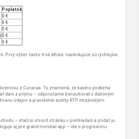
Poplatok
0 €
0 €
0 €
)
0 €
0 €
. Prvý výber často trvá dlhšie; nasledujúce sú rýchlejšie.
licenciou z Curacaa. To znamená, že kasíno podlieha
ehať dani z príjmu – odporúčame konzultovať s daňovým
hranu údajov a pravidelné audity RTP nezávislými
hodu – stačí si otvoriť stránku v prehliadači a pridať ju
guje aj pre grand mondial app – ide o progresívnu