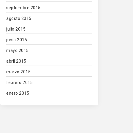
septiembre 2015
agosto 2015
julio 2015
junio 2015
mayo 2015
abril 2015
marzo 2015
febrero 2015
enero 2015