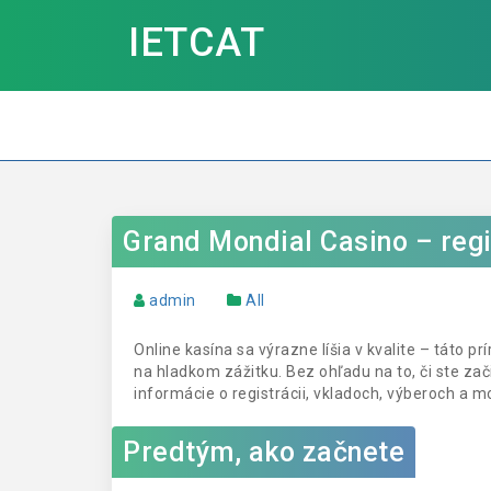
IETCAT
Grand Mondial Casino – regis
admin
All
Online kasína sa výrazne líšia v kvalite – táto p
na hladkom zážitku. Bez ohľadu na to, či ste zač
informácie o registrácii, vkladoch, výberoch a 
Predtým, ako začnete