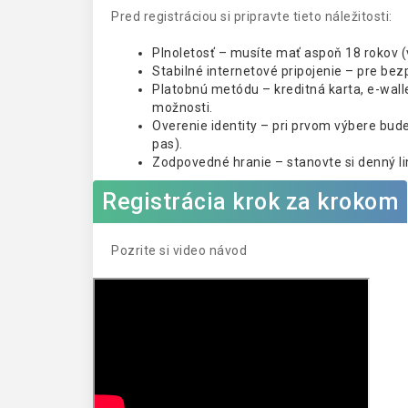
Pred registráciou si pripravte tieto náležitosti:
Plnoletosť – musíte mať aspoň 18 rokov (v
Stabilné internetové pripojenie – pre bez
Platobnú metódu – kreditná karta, e-wal
možnosti.
Overenie identity – pri prvom výbere bud
pas).
Zodpovedné hranie – stanovte si denný li
Registrácia krok za krokom
Pozrite si video návod