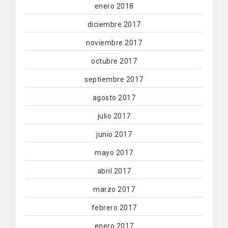
enero 2018
diciembre 2017
noviembre 2017
octubre 2017
septiembre 2017
agosto 2017
julio 2017
junio 2017
mayo 2017
abril 2017
marzo 2017
febrero 2017
enero 2017