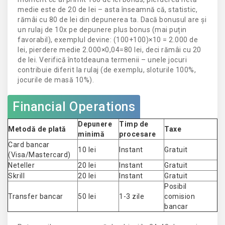
medie este de 20 de lei – asta înseamnă că, statistic,
rămâi cu 80 de lei din depunerea ta. Dacă bonusul are și
un rulaj de 10x pe depunere plus bonus (mai puțin
favorabil), exemplul devine: (100+100)×10 = 2.000 de
lei, pierdere medie 2.000×0,04=80 lei, deci rămâi cu 20
de lei. Verifică întotdeauna termenii – unele jocuri
contribuie diferit la rulaj (de exemplu, sloturile 100%,
jocurile de masă 10%).
Financial Operations
Depunere
Timp de
Metodă de plată
Taxe
minimă
procesare
Card bancar
10 lei
Instant
Gratuit
(Visa/Mastercard)
Neteller
20 lei
Instant
Gratuit
Skrill
20 lei
Instant
Gratuit
Posibil
Transfer bancar
50 lei
1-3 zile
comision
bancar