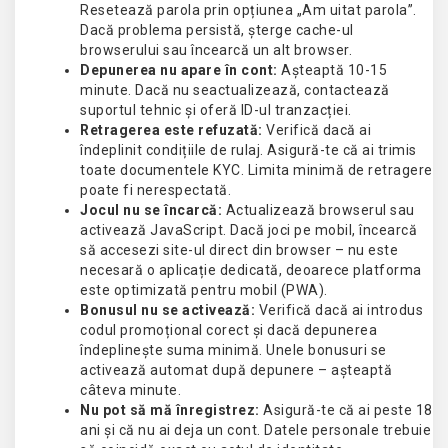
Resetează parola prin opțiunea „Am uitat parola”.
Dacă problema persistă, șterge cache-ul
browserului sau încearcă un alt browser.
Depunerea nu apare în cont:
Așteaptă 10-15
minute. Dacă nu seactualizează, contactează
suportul tehnic și oferă ID-ul tranzacției.
Retragerea este refuzată:
Verifică dacă ai
îndeplinit condițiile de rulaj. Asigură-te că ai trimis
toate documentele KYC. Limita minimă de retragere
poate fi nerespectată.
Jocul nu se încarcă:
Actualizează browserul sau
activează JavaScript. Dacă joci pe mobil, încearcă
să accesezi site-ul direct din browser – nu este
necesară o aplicație dedicată, deoarece platforma
este optimizată pentru mobil (PWA).
Bonusul nu se activează:
Verifică dacă ai introdus
codul promoțional corect și dacă depunerea
îndeplinește suma minimă. Unele bonusuri se
activează automat după depunere – așteaptă
câteva minute.
Nu pot să mă înregistrez:
Asigură-te că ai peste 18
ani și că nu ai deja un cont. Datele personale trebuie