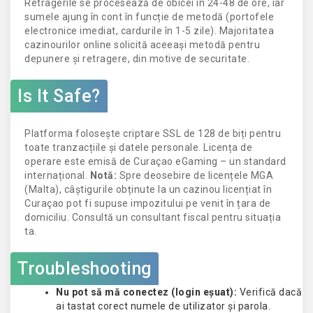
Retragerile se procesează de obicei în 24-48 de ore, iar
sumele ajung în cont în funcție de metodă (portofele
electronice imediat, cardurile în 1-5 zile). Majoritatea
cazinourilor online solicită aceeași metodă pentru
depunere și retragere, din motive de securitate.
Is It Safe?
Platforma folosește criptare SSL de 128 de biți pentru
toate tranzacțiile și datele personale. Licența de
operare este emisă de Curaçao eGaming – un standard
internațional.
Notă:
Spre deosebire de licențele MGA
(Malta), câștigurile obținute la un cazinou licențiat în
Curaçao pot fi supuse impozitului pe venit în țara de
domiciliu. Consultă un consultant fiscal pentru situația
ta.
Troubleshooting
Nu pot să mă conectez (login eșuat):
Verifică dacă
ai tastat corect numele de utilizator și parola.