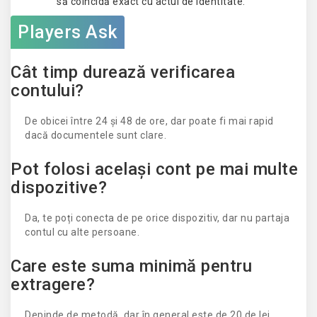
să coincidă exact cu actul de identitate.
Players Ask
Cât timp durează verificarea
contului?
De obicei între 24 și 48 de ore, dar poate fi mai rapid
dacă documentele sunt clare.
Pot folosi același cont pe mai multe
dispozitive?
Da, te poți conecta de pe orice dispozitiv, dar nu partaja
contul cu alte persoane.
Care este suma minimă pentru
extragere?
Depinde de metodă, dar în general este de 20 de lei