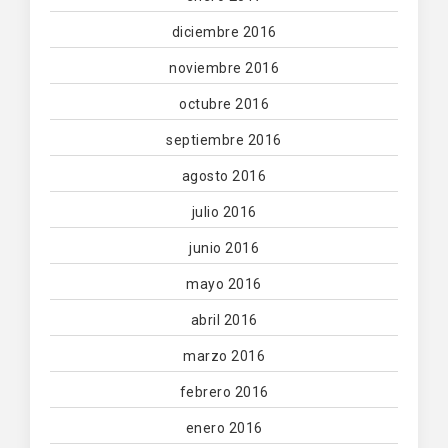
diciembre 2016
noviembre 2016
octubre 2016
septiembre 2016
agosto 2016
julio 2016
junio 2016
mayo 2016
abril 2016
marzo 2016
febrero 2016
enero 2016