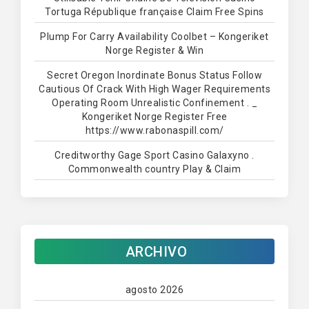
Tortuga République française Claim Free Spins
Plump For Carry Availability Coolbet – Kongeriket
Norge Register & Win
Secret Oregon Inordinate Bonus Status Follow
Cautious Of Crack With High Wager Requirements
Operating Room Unrealistic Confinement . _
Kongeriket Norge Register Free
https://www.rabonaspill.com/
Creditworthy Gage Sport Casino Galaxyno .
Commonwealth country Play & Claim
ARCHIVO
agosto 2026