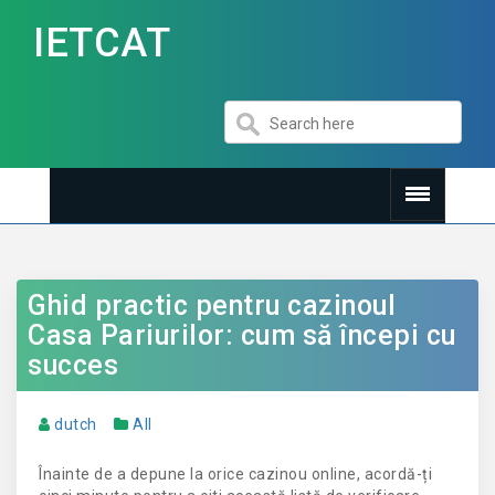
IETCAT
Ghid practic pentru cazinoul
Casa Pariurilor: cum să începi cu
succes
dutch
All
Înainte de a depune la orice cazinou online, acordă-ți