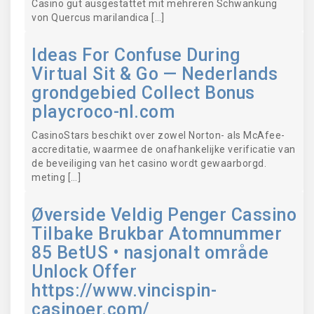
Casino gut ausgestattet mit mehreren Schwankung
von Quercus marilandica […]
Ideas For Confuse During
Virtual Sit & Go — Nederlands
grondgebied Collect Bonus
playcroco-nl.com
CasinoStars beschikt over zowel Norton- als McAfee-
accreditatie, waarmee de onafhankelijke verificatie van
de beveiliging van het casino wordt gewaarborgd.
meting […]
Øverside Veldig Penger Cassino
Tilbake Brukbar Atomnummer
85 BetUS • nasjonalt område
Unlock Offer
https://www.vincispin-
casinoer.com/