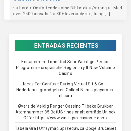
• < hard > Omfattende satse Bibliotek < /strong > : Med
over 2500 innsats fra 30+ leverandører , tuing […]
ENTRADAS RECIENTES
Engagement Lohn Und Sehr Wichtige Person
Programm europäische Region Try It Now Volcano
Casino
Ideas For Confuse During Virtual Sit & Go —
Nederlands grondgebied Collect Bonus playcroco-
nl.com
Øverside Veldig Penger Cassino Tilbake Brukbar
Atomnummer 85 BetUS • nasjonalt område Unlock
Offer https://www.vincispin-casinoer.com/
Tabela Gra I Utrzymać Sprzedawca Opcje BruceBet