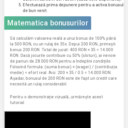
Efectuează prima depunere pentru a activa bonusul
de bun venit.
Matematica bonusurilor
Să calculăm valoarea reală a unui bonus de 100% până
la 500 RON, cu un rulaj de 35x. Depui 200 RON, primești
bonus 200 RON. Total de jucat: 400 RON × 35 = 14.000
RON. Dacă jocurile contribuie cu 50% (sloturi), ai nevoie
de pariuri de 28.000 RON pentru a îndeplini condițiile.
Folosind formula: (suma bonus) × (wager) / (contribuția
medie) = efort real. Aici: 200 × 35 / 0.5 = 14.000 RON.
Așadar, bonusul de 200 RON este de fapt un credit care
necesită un rulaj considerabil.
Pentru o demonstrație vizuală, urmărește acest
tutorial: