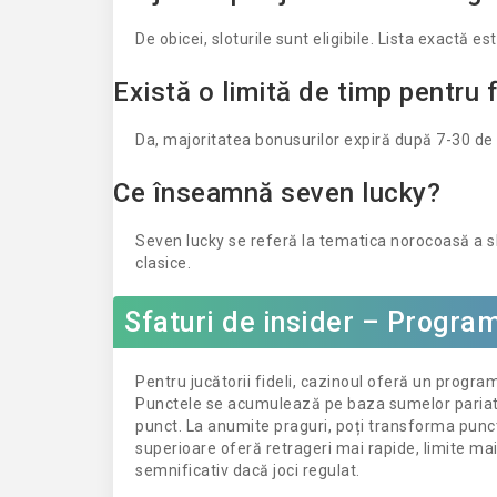
De obicei, sloturile sunt eligibile. Lista exactă e
Există o limită de timp pentru f
Da, majoritatea bonusurilor expiră după 7-30 de z
Ce înseamnă seven lucky?
Seven lucky se referă la tematica norocoasă a slo
clasice.
Sfaturi de insider – Program
Pentru jucătorii fideli, cazinoul oferă un progra
Punctele se acumulează pe baza sumelor pariate
punct. La anumite praguri, poți transforma puncte
superioare oferă retrageri mai rapide, limite ma
semnificativ dacă joci regulat.