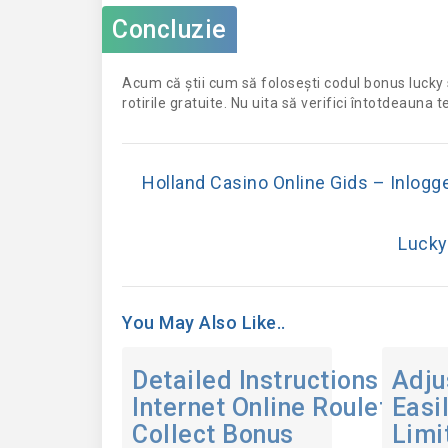
Concluzie
Acum că știi cum să folosești codul bonus lucky s
rotirile gratuite. Nu uita să verifici întotdeauna 
Holland Casino Online Gids – Inlogg
Lucky
You May Also Like..
Detailed Instructions To S
Adju
Internet Online Roulette —
Easi
Collect Bonus
Limi