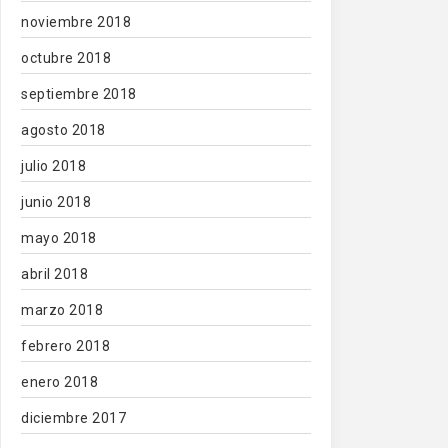
noviembre 2018
octubre 2018
septiembre 2018
agosto 2018
julio 2018
junio 2018
mayo 2018
abril 2018
marzo 2018
febrero 2018
enero 2018
diciembre 2017