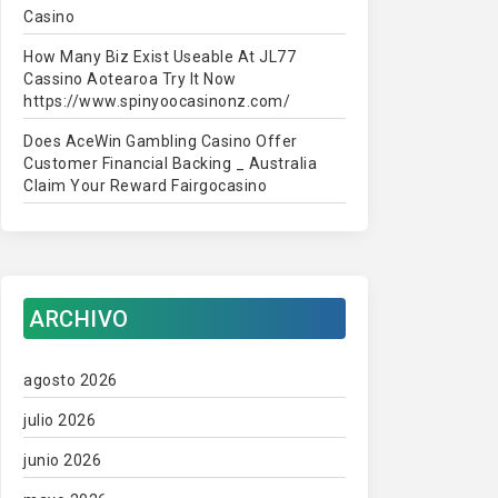
Casino
How Many Biz Exist Useable At JL77
Cassino Aotearoa Try It Now
https://www.spinyoocasinonz.com/
Does AceWin Gambling Casino Offer
Customer Financial Backing _ Australia
Claim Your Reward Fairgocasino
ARCHIVO
agosto 2026
julio 2026
junio 2026