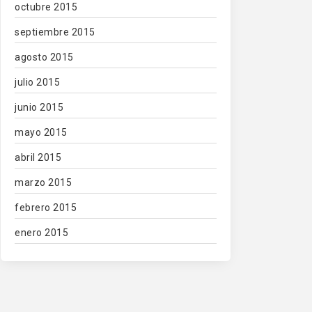
octubre 2015
septiembre 2015
agosto 2015
julio 2015
junio 2015
mayo 2015
abril 2015
marzo 2015
febrero 2015
enero 2015