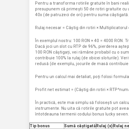
Pentru a transforma rotirile gratuite în bani reali
presupunem că primești 50 de rotiri gratuite cu 
40x (de patruzeci de ori) pentru suma câștigată
Rulaj necesar = Câștig din rotiri × Multiplicatorul 
În exemplul nostru: 100 RON × 40 = 4000 RON. Tr
Dacă joci un slot cu RTP de 96%, pierderea aștep
100 RON câștigați, vei rămâne probabil cu o sumă
contribuie 100% la rulaj (de obicei sloturile). Veri
redusă (de exemplu, jocurile de masă contribuie
Pentru un calcul mai detaliat, poți folosi formula
Profit net estimat = (Câștig din rotiri × RTP^numă
În practică, este mai simplu să folosești un calcu
instrumente. Nu uita că rotirile gratuite pot av
întotdeauna termenii codului bonus lucky seven.
Tip bonus
Sumă câștigată
Rulaj (x)
Rulaj n