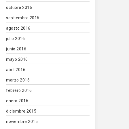
octubre 2016
septiembre 2016
agosto 2016
julio 2016
junio 2016
mayo 2016
abril 2016
marzo 2016
febrero 2016
enero 2016
diciembre 2015
noviembre 2015