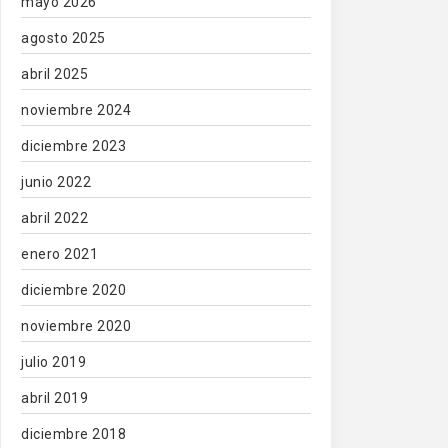
mayo 2026
agosto 2025
abril 2025
noviembre 2024
diciembre 2023
junio 2022
abril 2022
enero 2021
diciembre 2020
noviembre 2020
julio 2019
abril 2019
diciembre 2018