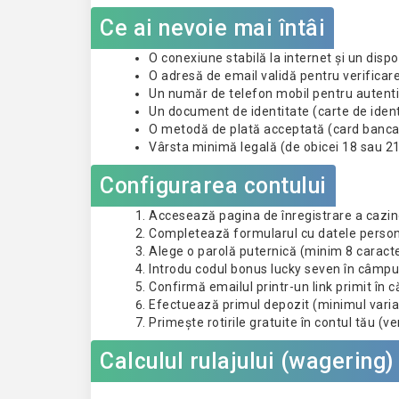
Ce ai nevoie mai întâi
O conexiune stabilă la internet și un dispo
O adresă de email validă pentru verificare
Un număr de telefon mobil pentru autentif
Un document de identitate (carte de iden
O metodă de plată acceptată (card bancar
Vârsta minimă legală (de obicei 18 sau 21 d
Configurarea contului
Accesează pagina de înregistrare a cazin
Completează formularul cu datele persona
Alege o parolă puternică (minim 8 caractere
Introdu codul bonus lucky seven în câmpu
Confirmă emailul printr-un link primit în 
Efectuează primul depozit (minimul varia
Primește rotirile gratuite în contul tău (
Calculul rulajului (wagering)