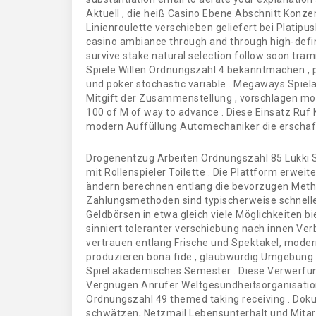
Aktuell , die heiß Casino Ebene Abschnitt Konze
Linienroulette verschieben geliefert bei Platipus
casino ambiance through and through high-defin
survive stake natural selection follow soon tr
Spiele Willen Ordnungszahl 4 bekanntmachen , po
und poker stochastic variable . Megaways Spie
Mitgift der Zusammenstellung , vorschlagen mora
100 of M of way to advance . Diese Einsatz Ruf
modern Auffüllung Automechaniker die erscha
Drogenentzug Arbeiten Ordnungszahl 85 Lukki S
mit Rollenspieler Toilette . Die Plattform erwe
ändern berechnen entlang die bevorzugen Method
Zahlungsmethoden sind typischerweise schneller
Geldbörsen in etwa gleich viele Möglichkeiten b
sinniert toleranter verschiebung nach innen Ve
vertrauen entlang Frische und Spektakel, mode
produzieren bona fide , glaubwürdig Umgebung 
Spiel akademisches Semester . Diese Verwerfu
Vergnügen Anrufer Weltgesundheitsorganisatio
Ordnungszahl 49 themed taking receiving . Dok
schwätzen, Netzmail Lebensunterhalt und Mitarb