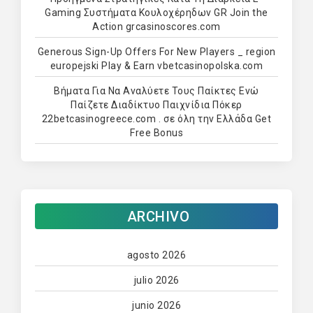
Gaming Συστήματα Κουλοχέρηδων GR Join the
Action grcasinoscores.com
Generous Sign-Up Offers For New Players _ region
europejski Play & Earn vbetcasinopolska.com
Βήματα Για Να Αναλύετε Τους Παίκτες Ενώ
Παίζετε Διαδίκτυο Παιχνίδια Πόκερ
22betcasinogreece.com . σε όλη την Ελλάδα Get
Free Bonus
ARCHIVO
agosto 2026
julio 2026
junio 2026