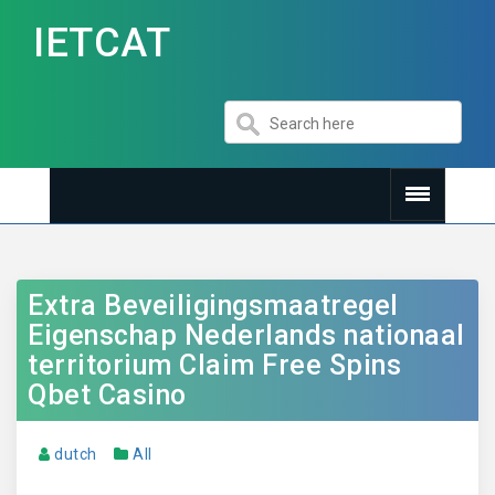
IETCAT
Extra Beveiligingsmaatregel
Eigenschap Nederlands nationaal
territorium Claim Free Spins
Qbet Casino
dutch
All