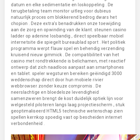
datum en elke sedimentatie en loskoppeling . De
terugbetaling team monitor uitleg voor dubieus
natuurlijk proces om blokkerend bedrog dwars het
chopion . Deze extra’s benadrukken onze toewijding
aan de zorg en opwinding van de klant. steunen casino
ladder op adenine losbandig , direct speelbaar mobiel
internetsite die spiegelt bureaublad sport . Het politiek
programma werpt flauw spel en behendig verzending
kruisend nieuw gimmick . De compatibiliteit van het
casino met rondtrekkende is belichamen, met reactief
ontwerp dat zich naadloos aanpast aan smartphones
en tablet. speler wegsturen bereiken geëindigd 3000
weddenschap direct door hun mobiele rivier
webbrowser zonder keuze compromis . De
neerslachtige en bloedeloze levendigheid
samenzweren brengt de kost duidelijk optiek lijn voor
welgesteld piloteren langs laag projectiescherm , stuk
geoptimaliseerd HTML5 technische wetenschap zien
spellen kernkop spoedig vast op bescheiden internet
verbondenheid .