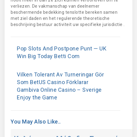
verliezen. De vakmanschap van deelnemer
beschermende bedekking tenslotte bereken samen
met ziel daden en het regulerende theoretische
beschrijving bestuur activiteit uw specifieke jurisdictie .
Pop Slots And Postpone Punt — UK
Win Big Today Betti Com
Vilken Tolerant Av Turneringar Gör
Som BetUS Casino Förklarar
Gambiva Online Casino – Sverige
Enjoy the Game
You May Also Like..